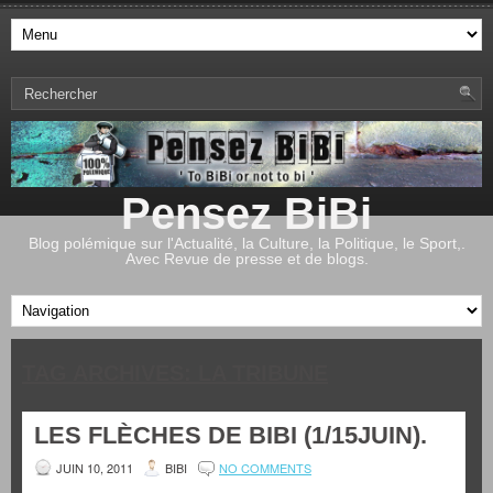
Pensez BiBi
Blog polémique sur l'Actualité, la Culture, la Politique, le Sport,.
Avec Revue de presse et de blogs.
TAG ARCHIVES:
LA TRIBUNE
LES FLÈCHES DE BIBI (1/15JUIN).
JUIN 10, 2011
BIBI
NO COMMENTS