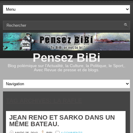
Pensez BiBi
Blog polémique sur l'Actualité, la Culture, la Politique, le Sport,.
Avec Revue de presse et de blogs.
TAG ARCHIVES:
LA RAFLE
JEAN RENO ET SARKO DANS UN
MÊME BATEAU.
MARS 25, 2010
BIBI
4 COMMENTS