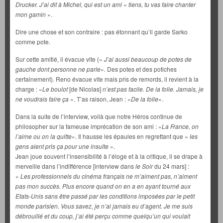
Drucker. J’ai dit à Michel, qui est un ami « tiens, tu vas faire chanter
mon gamin
».
Dire une chose et son contraire : pas étonnant qu’il garde Sarko
comme pote.
Sur cette amitié, il évacue vite («
J’ai aussi beaucoup de potes de
gauche dont personne ne parle
». Des potes et des potiches
certainement). Reno évacue vite mais pris de remords, il revient à la
charge : «
Le boulot
[de Nicolas]
n’est pas facile. De la folie. Jamais, je
ne voudrais faire ça
». T’as raison, Jean : «
De la folie
».
Dans la suite de l’interview, voilà que notre Héros continue de
philosopher sur la fameuse imprécation de son ami : «
La France, on
l’aime ou on
la quitte
». Il hausse les épaules en regrettant que «
les
gens aient pris ça pour une insulte
».
Jean joue souvent l’insensibilité à l’éloge et à la critique, il se drape à
merveille dans l’indifférence [interview dans
le Soir
du 24 mars] :
«
Les professionnels du cinéma français ne m’aiment pas, n’aiment
pas mon succès. Plus encore quand on en a en ayant tourné aux
Etats-Unis sans être passé par les conditions imposées par le petit
monde parisien. Vous savez, je n’ai jamais eu d’agent. Je me suis
débrouillé et du coup, j’ai été perçu comme quelqu’un qui voulait