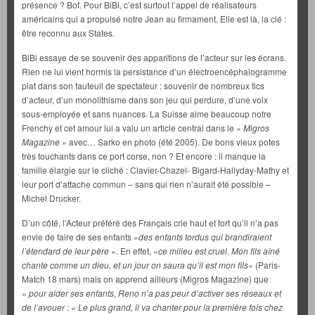
présence ? Bof. Pour BiBi, c’est surtout l’appel de réalisateurs
américains qui a propulsé notre Jean au firmament. Elle est là, la clé :
être reconnu aux States.
BiBi essaye de se souvenir des apparitions de l’acteur sur les écrans.
Rien ne lui vient hormis la persistance d’un électroencéphalogramme
plat dans son fauteuil de spectateur : souvenir de nombreux tics
d’acteur, d’un monolithisme dans son jeu qui perdure, d’une voix
sous-employée et sans nuances. La Suisse aime beaucoup notre
Frenchy et cet amour lui a valu un article central dans le «
Migros
Magazine
» avec… Sarko en photo (été 2005). De bons vieux potes
très touchants dans ce port corse, non ? Et encore : il manque la
famille élargie sur le cliché : Clavier-Chazel- Bigard-Hallyday-Mathy et
leur port d’attache commun – sans qui rien n’aurait été possible –
Michel Drucker.
D’un côté, l’Acteur préféré des Français crie haut et fort qu’il n’a pas
envie de faire de ses enfants «
des enfants tordus qui brandiraient
l’étendard de leur père
». En effet, «
ce milieu est cruel. Mon fils aîné
chante comme un dieu, et un jour on saura qu’il est mon fils
» (Paris-
Match 18 mars) mais on apprend ailleurs (Migros Magazine) que
«
pour aider ses enfants, Reno n’a pas peur d’activer ses réseaux et
de l’avouer : « Le plus grand, il va chanter pour la première fois chez