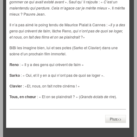
gommer ce qui avait existé avant
». Sauf qu’ il rajoute : «
C’est un
malentendu qui perdure. Cela m’agace car je mérite mieux
». Il mérite
mieux ? Pauvre Jean.
Il n’a pas aimé le poing tendu de Maurice Pialat à Cannes : «
Il y a des
gens qui crèvent de faim,
lâche Reno,
qui n’ont pas de quoi se loger,
et nous, on fait des films et on se plaindrait
?»
BiBi les imagine bien, lui et ses potes (Sarko et Clavier) dans une
scène d’un prochain film immortel.
Reno
: « Il y a des gens qui crèvent de faim »
Sarko
: « Oui, et il y en a qui n’ont pas de quoi se loger ».
Clavier
: «Et, nous, on fait notre cinéma ! »
Tous, en chœur
: « Et on se plaindrait ? » (
Grands éclats de rire
).
___________________________________________________________
Plus>>