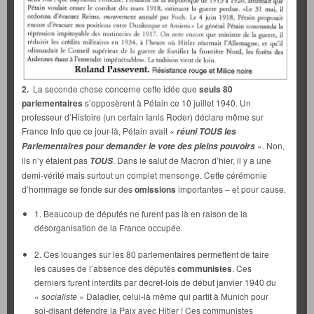
2.
La seconde chose concerne cette idée que
seuls 80
parlementaires
s’opposèrent à Pétain ce 10 juillet 1940. Un
professeur d’Histoire (un certain Ianis Roder) déclare même sur
France Info que ce jour-là, Pétain avait «
réuni TOUS les
». Non,
Parlementaires pour demander le vote des pleins pouvoirs
ils n’y étaient pas
. Dans le salut de Macron d’hier, il y a une
TOUS
demi-vérité mais surtout un complet mensonge. Cette cérémonie
d’hommage se fonde sur des
omissions
importantes – et pour cause.
1. Beaucoup de députés ne furent pas là en raison de la
désorganisation de la France occupée.
2. Ces louanges sur les 80 parlementaires permettent de taire
les causes de l’absence des députés
communistes
. Ces
derniers furent interdits par décret-lois de début janvier 1940 du
«
socialiste
» Daladier, celui-là même qui partit à Munich pour
soi-disant défendre la Paix avec Hitler ! Ces communistes