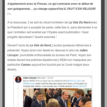
d’apaisement avec la Presse, ce qui contraste avec le début de
son quinquennat… ça change aujourd’hui IL FAUT S’EN REJOUIR
».
!
A la rescousse, il se sert du récent entretien de
avec
La Voix Du Nord
le Président qui a accepté de parler, cette fois-ci, sans demander à ce
que l’entretien soit avalisé par l’Elysée avant publication ! Quel
progrès réjouissant ! Quelle avancée !
Devant l’aura de
,
j’aurais quelques réticences à
La Voix du Nord
présenter. Voyez ainsi mon tweet en réponse à celui de
Julien
Lécuyer
, journaliste enthousiaste du bureau de Paris. Voyez son
extase devant les potiches élyséennes LREM non masquées (en
particulier
Castex
aujourd’hui touché par la Covid malgré deux
doses).