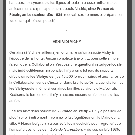
banques, les synarques, les ligues et toute la presse antisémite et
anticommuniste (principalement depuis Madrid,
chez Franco
où
Pétain, ambassadeur dès 1939
, recevait ses hommes et préparait en
toute tranquillité son putsch).
*
VENI VIDI VICHY
Certains (à Vichy et ailleurs) en ont marre qu’on associe Vichy à
l’époque de la Honte. Aucun complexe à avoir. Et pour cette simple
raison que la Collaboration n’est pas une
question historique locale
mais indéfectiblement
nationale
. Il n’y a en effet pas de rapports
directs entre
les Vichystes
(les 40.000 fonctionnaires et auxiliaires de
la Collaboration venus s’installer dans la ville après la capitulation) et
les Vichyssois
(même si certaines familles suivirent le Maréchal).
Redisons-le fermement : il n’y a aucune mesure entre les uns et les
autres.
Et si les historiens parlent de «
» il n’y a pas lieu de
France de Vichy
pleurnicher inutilement – comme le fait régulièrement le Maire de la
ville. A Nuremberg, on n’a pas sorti les mouchoirs pour regretter que
l’on parle des funestes «
» de septembre 1935.
Lois de Nuremberg