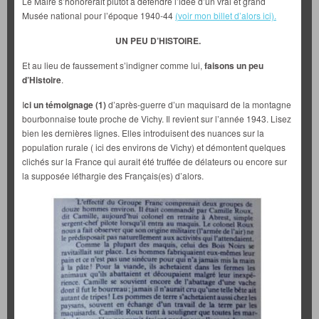
Le Maire s’honorerait plutôt à défendre l’idée d’un vrai et grand
Musée national pour l’époque 1940-44
(voir mon billet d’alors ici).
UN PEU D’HISTOIRE.
Et au lieu de faussement s’indigner comme lui,
faisons un peu
d’Histoire
.
I
ci un témoignage
(1)
d’après-guerre d’un maquisard de la montagne
bourbonnaise toute proche de Vichy. Il revient sur l’année 1943. Lisez
bien les dernières lignes. Elles introduisent des nuances sur la
population rurale ( ici des environs de Vichy) et démontent quelques
clichés sur la France qui aurait été truffée de délateurs ou encore sur
la supposée léthargie des Français(es) d’alors.