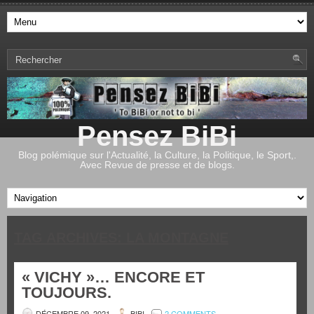
Pensez BiBi
Blog polémique sur l'Actualité, la Culture, la Politique, le Sport,.
Avec Revue de presse et de blogs.
TAG ARCHIVES:
LA MONTAGNE
« VICHY »… ENCORE ET
TOUJOURS.
DÉCEMBRE 09, 2021
BIBI
2 COMMENTS