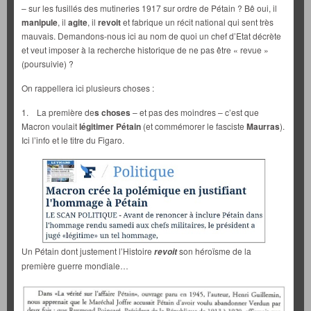
– sur les fusillés des mutineries 1917 sur ordre de Pétain ? Bê oui, il
manipule
, il
agite
, il
revoit
et fabrique un récit national qui sent très
mauvais. Demandons-nous ici au nom de quoi un chef d’Etat décrète
et veut imposer à la recherche historique de ne pas être « revue »
(poursuivie) ?
On rappellera ici plusieurs choses :
1. La première de
s choses
– et pas des moindres – c’est que
Macron voulait
légitimer Pétain
(et commémorer le fasciste
Maurras
).
Ici l’info et le titre du Figaro.
Un Pétain dont justement l’Histoire
son héroïsme de la
revoit
première guerre mondiale…