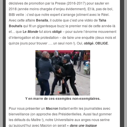
décisives de promotion par la Presse (2016-2017) pour sauter en
2018 (année moins chargée d’enjeu évidemment). Et là, pas de bol,
BiBi veille : c’est que notre expert s’arrange joliment avec le Réel.
Avec cette affaire
Benalla
, il oublie que c’est une vidéo de
Taha
Bouhafs
qui fit un gigantesque buzz le premier mai de cette année-là
et… que
Le
fut alors
obligé
– pour suivre l’énorme mouvement
Monde
d’interrogation et de protestation – de faire une enquête (deux mois et
quinze jours pour trouver …. un seul nom !). Oui,
obligé. OBLIGE
.
Y en marre de ces exemples non-exemplaires.
Pour nous présenter un
Macron
traitant enfin les journalistes avec
bienveillance (on approche des Présidentielles. Aussi faut gommer
les défauts du Maître !), notre Universitaire aux anges nous serine
qu’aujourd’hui avec Macron on serait
«
dans une logique