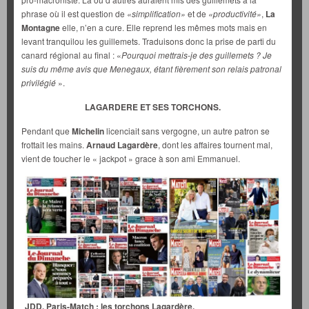
phrase où il est question de
«simplification»
et de
«productivité»
,
La
Montagne
elle, n’en a cure. Elle reprend les mêmes mots mais en
levant tranquilou les guillemets. Traduisons donc la prise de parti du
canard régional au final : «
Pourquoi mettrais-je des guillemets ? Je
suis du même avis que Menegaux, étant fièrement son relais patronal
privilégié
».
LAGARDERE ET SES TORCHONS.
Pendant que
Michelin
licenciait sans vergogne, un autre patron se
frottait les mains.
Arnaud Lagardère
, dont les affaires tournent mal,
vient de toucher le « jackpot » grace à son ami Emmanuel.
JDD, Paris-Match : les torchons Lagardère.