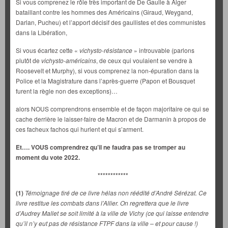
Si vous comprenez le rôle très important de De Gaulle à Alger
bataillant contre les hommes des Américains (Giraud, Weygand,
Darlan, Pucheu) et l’apport décisif des gaullistes et des communistes
dans la Libération,
Si vous écartez cette «
vichysto-résistance
» introuvable (parlons
plutôt de
vichysto-américains
, de ceux qui voulaient se vendre à
Roosevelt et Murphy), si vous comprenez la non-épuration dans la
Police et la Magistrature dans l’après-guerre (Papon et Bousquet
furent la règle non des exceptions)…
alors NOUS comprendrons ensemble et de façon majoritaire ce qui se
cache derrière le laisser-faire de Macron et de Darmanin à propos de
ces facheux fachos qui hurlent et qui s’arment.
Et…. VOUS comprendrez qu’il ne faudra pas se tromper au
moment du vote 2022.
************
(1)
Témoignage tiré de ce livre hélas non réédité d’André Sérézat. Ce
livre restitue les combats dans l’Allier. On regrettera que le livre
d’Audrey Mallet se soit limité à la ville de Vichy (ce qui laisse entendre
qu’il n’y eut pas de résistance FTPF dans la ville – et pour cause !)