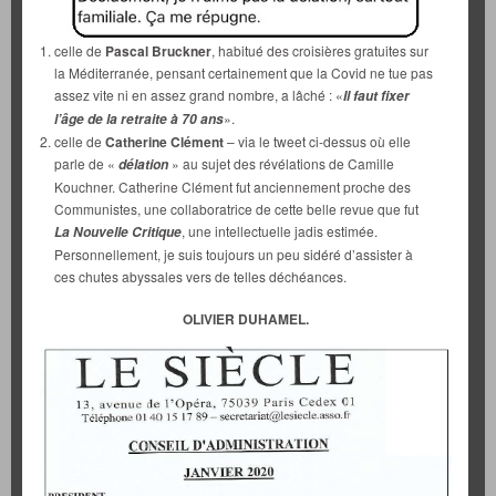
celle de
Pascal Bruckner
, habitué des croisières gratuites sur
la Méditerranée, pensant certainement que la Covid ne tue pas
assez vite ni en assez grand nombre, a lâché : «
Il faut fixer
».
l’âge de la retraite à 70 ans
celle de
Catherine Clément
– via le tweet ci-dessus où elle
parle de «
» au sujet des révélations de Camille
délation
Kouchner. Catherine Clément fut anciennement proche des
Communistes, une collaboratrice de cette belle revue que fut
, une intellectuelle jadis estimée.
La Nouvelle Critique
Personnellement, je suis toujours un peu sidéré d’assister à
ces chutes abyssales vers de telles déchéances.
OLIVIER DUHAMEL.