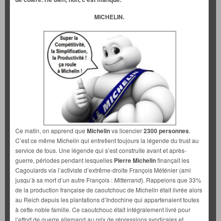
MICHELIN.
Ce matin, on apprend que
Michelin
va licencier
2300 personnes
.
C’est ce même Michelin qui entretient toujours la légende du trust au
service de tous. Une légende qui s’est construite avant et après-
guerre, périodes pendant lesquelles
Pierre Michelin
finançait les
Cagoulards via l’activiste d’extrême-droite François Méténier (ami
jusqu’à sa mort d’un autre François :
Mitterrand
). Rappelons que 33%
de la production française de caoutchouc de Michelin était livrée alors
au Reich depuis les plantations d’Indochine qui appartenaient toutes
à cette noble famille. Ce caoutchouc était intégralement livré pour
l’effort de guerre allemand au prix de répressions syndicales et