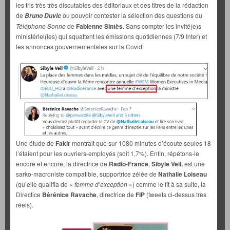
les tris très très discutables des éditoriaux et des titres de la rédaction
de
ou pouvoir contester la sélection des questions du
Bruno Duvic
Téléphone Sonne
de
Fabienne Sintès
. Sans compter les invité(e)s
ministériel(les) qui squattent les émissions quotidiennes (7/9 Inter) et
les annonces gouvernementales sur la Covid.
Une étude de
Fakir
montrait que sur 1080 minutes d’écoute seules 18
l’étaient pour les ouvriers-employés (soit 1,7%). Enfin, répétons-le
encore et encore, la directrice de
Radio-France
,
Sibyle Veil,
est une
sarko-macroniste compatible, supportrice zélée de
Nathalie Loiseau
(qu’elle qualifia de «
femme d’exception
») comme le fit à sa suite, la
Directice
Bérénice Ravache
, directrice de
FIP
(tweets ci-dessus très
réels).