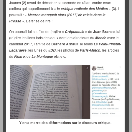
Jaunes
(2)
avant de décocher sa seconde en râlant contre ceux
(celles) qui appartiennent à «
»
(3)
. Il
la critique radicale des Médias
poursuit : «
[2017]
Macron manquait alors
de relais dans la
». Défense de rire !
Presse
On pourrait lui souffler de (re)lire
«
»
de
Juan Branco
, lui
Crépuscule
(re)dire les liens forts des deux derniers directeurs du
avec le
Monde
candidat 2017, l’amitié de
Bernard Arnault
, le relais
Le Point-Pinault-
, les Unes du
, les photos de
, les articles
Lagardère
JDD
Paris-Match
du
, de
etc. etc.
Figaro
L
a Montagne
Y en a marre des déformations sur le discours critique.