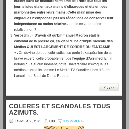
étaient dans un discours fantasmé de croire que tous les
journalistes étaient aux mains d’oligarques et étaient des
marionnettes entre leurs mains. Cette main mise des
oligarques n’empêchait pas les rédactions de conserver leur
indépendance au moins relative
« . Jolie ce « au moins
relative, non ?
Verbatim : « D’avoir dit qu’Emmanuel Macron était le
candidat de la presse ça, ça vient d’une critique radicale des
Médias QUI EST LARGEMENT DE L’ORDRE DU FANTASME
« .
On devine de quel côté radical se porte l’exaspération de ce
brave expert : celle probablement de
l’équipe d’Acrimed
. Enfin
notons qu’à aucun moment, notre Universitaire n’évoque les
médias alternatifs comme Le Media TV, Quartier Libre d’Aude
Lancelin ou Blast de Denis Robert.
Plus>>
COLERES ET SCANDALES TOUS
AZIMUTS.
JANVIER 06, 2021
BIBI
3 COMMENTS