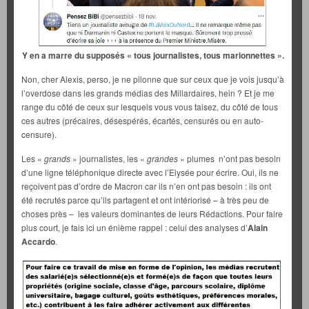
Y en a marre du supposés « tous journalistes, tous marionnettes ».
Non, cher Alexis, perso, je ne pilonne que sur ceux que je vois jusqu’à
l’overdose dans les grands médias des Millardaires, hein ? Et je me
range du côté de ceux sur lesquels vous vous taisez, du côté de tous
ces autres (précaires, désespérés, écartés, censurés ou en auto-
censure).
Les «
grands
» journalistes, les «
grandes
» plumes n’ont pas besoin
d’une ligne téléphonique directe avec l’Elysée pour écrire. Oui, ils ne
reçoivent pas d’ordre de Macron car ils n’en ont pas besoin : ils ont
été recrutés parce qu’ils partagent et ont intériorisé – à très peu de
choses près – les valeurs dominantes de leurs Rédactions. Pour faire
plus court, je fais ici un énième rappel : celui des analyses d’
Alain
Accardo
.