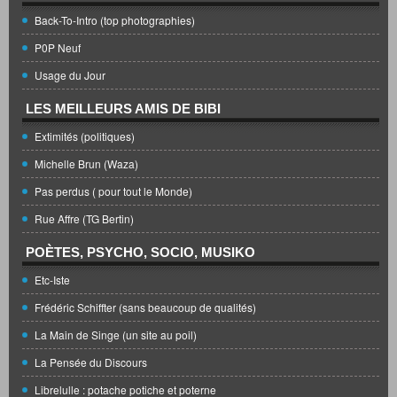
Back-To-Intro (top photographies)
P0P Neuf
Usage du Jour
LES MEILLEURS AMIS DE BIBI
Extimités (politiques)
Michelle Brun (Waza)
Pas perdus ( pour tout le Monde)
Rue Affre (TG Bertin)
POÈTES, PSYCHO, SOCIO, MUSIKO
Etc-Iste
Frédéric Schiffter (sans beaucoup de qualités)
La Main de Singe (un site au poil)
La Pensée du Discours
Librelulle : potache potiche et poterne