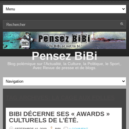
Pensez BiBi
Blog polémique sur l'Actualité, la Culture, la Politique, le Sport,.
Avec Revue de presse et de blogs.
TAG ARCHIVES:
LA CAGE AUX FOLLES
BIBI DÉCERNE SES « AWARDS »
CULTURELS DE L’ÉTÉ.
SEPTEMBRE 10, 2009
BIBI
1 COMMENT