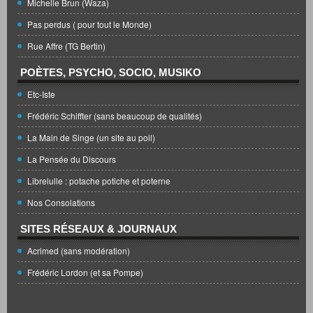
Michelle Brun (Waza)
Pas perdus ( pour tout le Monde)
Rue Affre (TG Bertin)
POÈTES, PSYCHO, SOCIO, MUSIKO
Etc-Iste
Frédéric Schiffter (sans beaucoup de qualités)
La Main de Singe (un site au poil)
La Pensée du Discours
Librelulle : potache potiche et poterne
Nos Consolations
SITES RÉSEAUX & JOURNAUX
Acrimed (sans modération)
Frédéric Lordon (et sa Pompe)