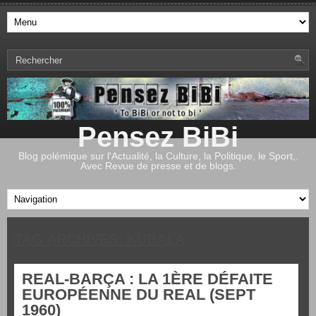
Pensez BiBi
Blog polémique sur l'Actualité, la Culture, la Politique, le Sport,.
Avec Revue de presse et de blogs.
TAG ARCHIVES:
KUBALA
REAL-BARÇA : LA 1ÈRE DÉFAITE
EUROPÉENNE DU REAL (SEPT
1960)