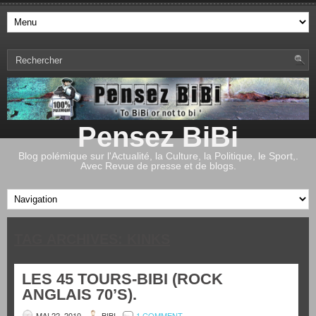
Pensez BiBi
Blog polémique sur l'Actualité, la Culture, la Politique, le Sport,.
Avec Revue de presse et de blogs.
TAG ARCHIVES:
KINKS
LES 45 TOURS-BIBI (ROCK
ANGLAIS 70’S).
MAI 22, 2010
BIBI
1 COMMENT