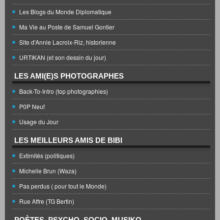
Les Blogs du Monde Diplomatique
Ma Vie au Poste de Samuel Gontier
Site d'Annie Lacroix-Riz, historienne
URTIKAN (et son dessin du jour)
LES AMI(E)S PHOTOGRAPHES
Back-To-Intro (top photographies)
P0P Neuf
Usage du Jour
LES MEILLEURS AMIS DE BIBI
Extimités (politiques)
Michelle Brun (Waza)
Pas perdus ( pour tout le Monde)
Rue Affre (TG Bertin)
POÈTES, PSYCHO, SOCIO, MUSIKO