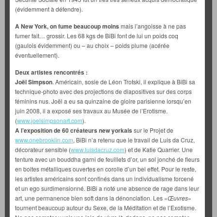
(évidemment à défendre).
A New York, on fume beaucoup moins
mais l’angoisse à ne pas
fumer fait… grossir. Les 68 kgs de BiBi font de lui un poids coq
(gaulois évidemment) ou – au choix – poids plume (acérée
éventuellement).
Deux artistes rencontrés :
Joël Simpson
. Américain, sosie de Léon Trotski, il explique à BiBi sa
technique-photo avec des projections de diapositives sur des corps
féminins nus. Joël a eu sa quinzaine de gloire parisienne lorsqu’en
juin 2008, il a exposé ses travaux au Musée de l’Erotisme.
(
www.joelsimpsonart.com
).
A l’exposition de 60 créateurs new yorkais
sur le Projet de
www.onebrooklin.com
, BiBi n’a retenu que le travail de Luis da Cruz,
décorateur sensible (
www.luisdacruz.com
) et de Katie Quarrier. Une
tenture avec un bouddha garni de feuillets d’or, un sol jonché de fleurs
en boites métalliques ouvertes en corolle d’un bel effet. Pour le reste,
les artistes américains sont confinés dans un individualisme forcené
et un ego surdimensionné. BiBi a noté une absence de rage dans leur
art, une permanence bien soft dans la dénonciation. Les «
Œuvres
»
tournent beaucoup autour du Sexe, de la Méditation et de l’Exotisme.