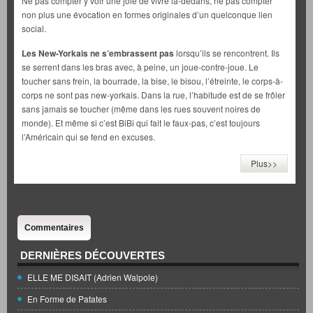
Ne pas compter y voir une joie de vivre là-dedans, ne pas compter
non plus une évocation en formes originales d’un quelconque lien
social.
Les New-Yorkais ne s’embrassent pas
lorsqu’ils se rencontrent. Ils
se serrent dans les bras avec, à peine, un joue-contre-joue. Le
toucher sans frein, la bourrade, la bise, le bisou, l’étreinte, le corps-à-
corps ne sont pas new-yorkais. Dans la rue, l’habitude est de se frôler
sans jamais se toucher (même dans les rues souvent noires de
monde). Et même si c’est BiBi qui fait le faux-pas, c’est toujours
l’Américain qui se fend en excuses.
Plus>>
Commentaires
DERNIÈRES DÉCOUVERTES
ELLE ME DISAIT (Adrien Walpole)
En Forme de Patates