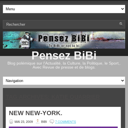
Pensez BiBi
Blog polémique sur l'Actualité, la Culture, la Politique, le Sport,.
Avec Revue de presse et de blogs.
TAG ARCHIVES:
KATIE QUARRIER
NEW NEW-YORK.
MAI 23, 2009
BIBI
7 COMMENTS