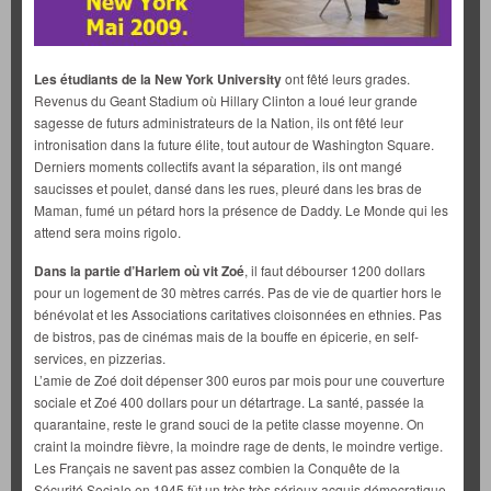
Les étudiants de la New York University
ont fêté leurs grades.
Revenus du Geant Stadium où Hillary Clinton a loué leur grande
sagesse de futurs administrateurs de la Nation, ils ont fêté leur
intronisation dans la future élite, tout autour de Washington Square.
Derniers moments collectifs avant la séparation, ils ont mangé
saucisses et poulet, dansé dans les rues, pleuré dans les bras de
Maman, fumé un pétard hors la présence de Daddy. Le Monde qui les
attend sera moins rigolo.
Dans la partie d’Harlem où vit Zoé
, il faut débourser 1200 dollars
pour un logement de 30 mètres carrés. Pas de vie de quartier hors le
bénévolat et les Associations caritatives cloisonnées en ethnies. Pas
de bistros, pas de cinémas mais de la bouffe en épicerie, en self-
services, en pizzerias.
L’amie de Zoé doit dépenser 300 euros par mois pour une couverture
sociale et Zoé 400 dollars pour un détartrage. La santé, passée la
quarantaine, reste le grand souci de la petite classe moyenne. On
craint la moindre fièvre, la moindre rage de dents, le moindre vertige.
Les Français ne savent pas assez combien la Conquête de la
Sécurité Sociale en 1945 fût un très très sérieux acquis démocratique