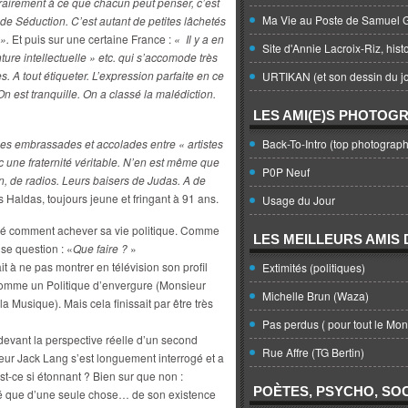
rairement à ce que chacun peut penser, c’est
Ma Vie au Poste de Samuel G
de Séduction. C’est autant de petites lâchetés
».
Et puis sur une certaine France :
« Il y a en
Site d'Annie Lacroix-Riz, hist
ture intellectuelle » etc. qui s’accomode très
s. A tout étiqueter. L’expression parfaite en ce
URTIKAN (et son dessin du jo
n est tranquille. On a classé la malédiction.
LES AMI(E)S PHOTOG
es embrassades et accolades entre « artistes
Back-To-Intro (top photograph
vec une fraternité véritable. N’en est même que
P0P Neuf
on, de radios. Leurs baisers de Judas. A de
Haldas, toujours jeune et fringant à 91 ans.
Usage du Jour
ndé comment achever sa vie politique. Comme
LES MEILLEURS AMIS D
se question : «
Que faire ?
»
t à ne pas montrer en télévision son profil
Extimités (politiques)
té comme un Politique d’envergure (Monsieur
Michelle Brun (Waza)
a Musique). Mais cela finissait par être très
Pas perdus ( pour tout le Mo
 devant la perspective réelle d’un second
Rue Affre (TG Bertin)
ur Jack Lang s’est longuement interrogé et a
t-ce si étonnant ? Bien sur que non :
POÈTES, PSYCHO, SOC
ié que d’une seule chose… de son existence