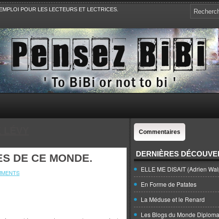
EMPLOI POUR LES LECTEURS ET LECTRICES.
e, la Politique, le Sport,. Avec Revue de presse et de blogs.
E LÉVY
Commentaires
DERNIÈRES DÉCOUVE
S DE CE MONDE.
ELLE ME DISAIT (Adrien Wal
MMENTS
En Forme de Patates
La Méduse et le Renard
Les Blogs du Monde Diploma