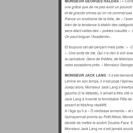
MONSIEUR GEORGES HALDAS : «
Cont
une grâce que de ne pas avoir un pouvoir 
et de grands crimes qu’on ne commet pas 
France un snobisme de la folie, de « l’aven
bien de la tendance à établir des catégorie
sens étant celles des « poètes maudits ». O
On peut briguer l’Académie
».
Et toujours cet œil perçant mais juste :
« C
». Une sorte de rite. Qui n’a rien à voir a
la caricature. Gens de théâtre, de télévisi
rares exceptions près. »
Monsieur Georges 
MONSIEUR JACK LANG
: il s’est dema
Lénine en son temps, il s’est posé l’épineu
Jusqu’alors, Monsieur Jack Lang s’évertuai
gauche (il le déteste), il aimait à être ci
Jack Lang a inventé la formidable Fête de l
pesant et très/trop répétitif.
A l’âge qu’il a – Ô vieillesse ennemie – et
Quinquennat promis au Petit Nikos, Monsie
décidé de mettre le scotch Double-Face. Es
Monsieur Jack Lang ne s’est jamais souc