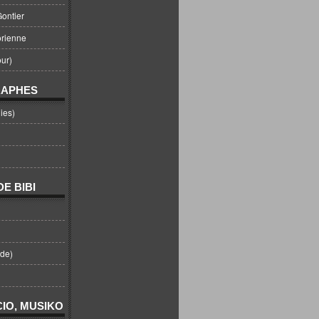
ontier
orienne
ur)
RAPHES
ies)
E BIBI
nde)
IO, MUSIKO