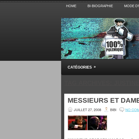
HOME
BI-BIOGRAPHIE
MODE D’
Pensez BiBi
»
CATÉGORIES
Blog polémique sur l'Actualité, la Cultur
TAG ARCHIVES:
JUSTIN
MESSIEURS ET DAME
JUILLET 27, 2008
BIBI
NO CO