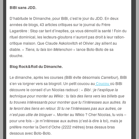
BiBi sans JDD.
D’habitude le Dimanche, pour BiBi, c’est le jour du JDD. En deux
années de blogs, 43 articles critiques sur le journal du Frère
Lagardère : Stop car tant d’inepties, ça vous démolit la santé ! Foin du
rituel dominical, les lecteurs-gloutons n’auront pas droit à leur ration-
critique maison. Que Claude Askolovitch et Olivier Jay aillent au
diable. «
Tiens, tu fais ton Mélenchon
» lance Boto-Boto de sa
douche.
Blog Rock&Roll du Dimanche.
Le dimanche, après les courses (BiBi évite désormais
Carrefour
), BiBi
s’en va lorgner vers sa blogroll. Un petit coucou au
Coucou
où BiBi
découvre le conseil d’un Nicolas radouci : «
Bibi : je t’explique la
technique pour monter au Wikio : tu fais des liens vers les billets que
tu trouves intéressants pour montrer que tu t’intéresses aux autres. Ils
te feront des liens en retour. Si tu ne t’intéresses pas aux autres, ce
n’est pas utile de bloguer
». Monter au Wikio ? Cher Nicolas, tu vois –
pour une fois – je m’intéresse aux autres (c’est-à-dire à toi), mais je
préfère monter la Dent d’Oche (2222 mètres) bras dessus bras
dessous avec Boto-Boto.