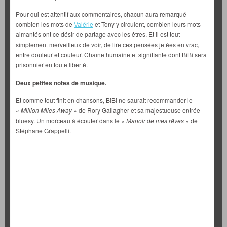
Pour qui est attentif aux commentaires, chacun aura remarqué
combien les mots de
Valérie
et Tony y circulent, combien leurs mots
aimantés ont ce désir de partage avec les êtres. Et il est tout
simplement merveilleux de voir, de lire ces pensées jetées en vrac,
entre douleur et couleur. Chaîne humaine et signifiante dont BiBi sera
prisonnier en toute liberté.
Deux petites notes de musique.
Et comme tout finit en chansons, BiBi ne saurait recommander le
«
Million Miles Away
» de Rory Gallagher et sa majestueuse entrée
bluesy. Un morceau à écouter dans le «
Manoir de mes rêves
» de
Stéphane Grappelli.