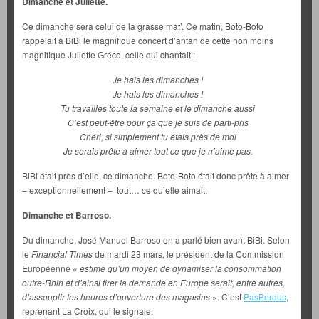
Dimanche et Juliette.
Ce dimanche sera celui de la grasse mat’. Ce matin, Boto-Boto
rappelait à BiBi le magnifique concert d’antan de cette non moins
magnifique Juliette Gréco, celle qui chantait :
Je hais les dimanches !
Je hais les dimanches !
Tu travailles toute la semaine et le dimanche aussi
C’est peut-être pour ça que je suis de parti-pris
Chéri, si simplement tu étais près de moi
Je serais prête à aimer tout ce que je n’aime pas.
BiBi était près d’elle, ce dimanche. Boto-Boto était donc prête à aimer
– exceptionnellement – tout… ce qu’elle aimait.
Dimanche et Barroso.
Du dimanche, José Manuel Barroso en a parlé bien avant BiBi. Selon
le
Financial Times
de mardi 23 mars, le président de la Commission
Européenne «
estime qu’un moyen de dynamiser la consommation
outre-Rhin et d’ainsi tirer la demande en Europe serait, entre autres,
d’assouplir les heures d’ouverture des magasins
». C’est
PasPerdus
,
reprenant La Croix, qui le signale.