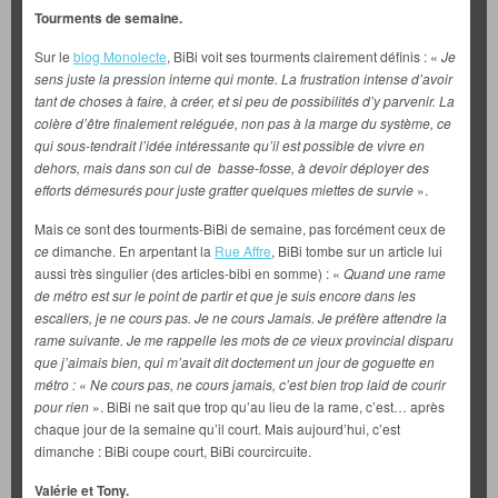
Tourments de semaine.
Sur le
blog Monolecte
, BiBi voit ses tourments clairement définis : «
Je
sens juste la pression interne qui monte. La frustration intense d’avoir
tant de choses à faire, à créer, et si peu de possibilités d’y parvenir. La
colère d’être finalement reléguée, non pas à la marge du système, ce
qui sous-tendrait l’idée intéressante qu’il est possible de vivre en
dehors, mais dans son cul de basse-fosse, à devoir déployer des
efforts démesurés pour juste gratter quelques miettes de survie
».
Mais ce sont des tourments-BiBi de semaine, pas forcément ceux de
ce
dimanche. En arpentant la
Rue Affre
, BiBi tombe sur un article lui
aussi très singulier (des articles-bibi en somme) : «
Quand une rame
de métro est sur le point de partir et que je suis encore dans les
escaliers, je ne cours pas. Je ne cours Jamais. Je préfère attendre la
rame suivante. Je me rappelle les mots de ce vieux provincial disparu
que j’aimais bien, qui m’avait dit doctement un jour de goguette en
métro : « Ne cours pas, ne cours jamais, c’est bien trop laid de courir
pour rien
». BiBi ne sait que trop qu’au lieu de la rame, c’est… après
chaque jour de la semaine qu’il court. Mais aujourd’hui, c’est
dimanche : BiBi coupe court, BiBi courcircuite.
Valérie et Tony.