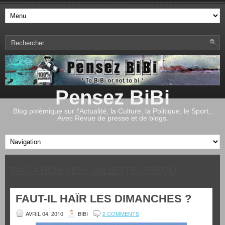
Pensez BiBi
Blog polémique sur l'Actualité, la Culture, la Politique, le Sport,.
Avec Revue de presse et de blogs.
TAG ARCHIVES:
JULIETTE GRÉCO
FAUT-IL HAÏR LES DIMANCHES ?
AVRIL 04, 2010
BIBI
2 COMMENTS