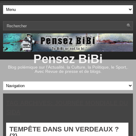
Pensez BiBi
Blog polémique sur l'Actualité, la Culture, la Politique, le Sport,.
Avec Revue de presse et de blogs.
TAG ARCHIVES:
JOURNÉE MONDIALE DU
SIDA
TEMPÊTE DANS UN VERDEAUX ?
(3)