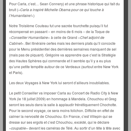
Pour Carla, c’est… Sean Connery) et une phrase historique qui fait du
bruit («
Carla a inspiré Michelle Obama pour ce qui touche à
l’Humanitaire!
»)
Notre Troisième Couteau fut une sacrée fourchette puisqu’il fut
récompensé en passant – en moins de 6 mois – de la Toque de
«
Conseiller Humanitaire
» à celle de Grand «
Chef adjoint de
Cabinet
». Bel itinéraire certes mais les derniers plats qu’il concocte
pour le Menu présidentiel des dernières semaines manquent de sel
(mais pas de piquant). Grégoire va apprendre que c’est la Stratégie
des Hautes Sphères qui commande et il semble qu’il y a eu plus
qu’une petite tempête autour de ce Verdeaux (surtout entre New York
et Paris).
Les deux Voyages à New York lui seront d’ailleurs inoubliables.
Le petit Conseiller va imposer Carla au Concert de Radio City à New
York (le 18 juillet 2009) en hommage à Mandela. Chouchou et Greg
seront les seuls dans la salle à applaudir frénétiquement Chochotte.
Pour le second voyage, ce sera moins folichon. Difficile en effet de
calmer la nervosité de Chouchou. En France, c’est Villepin qui se
dresse sur ses ergots et c’est Chouchou, excédé, qui le déclare
«
coupable
» devant les caméras de Télé. Au sortir d’un tête à tête avec