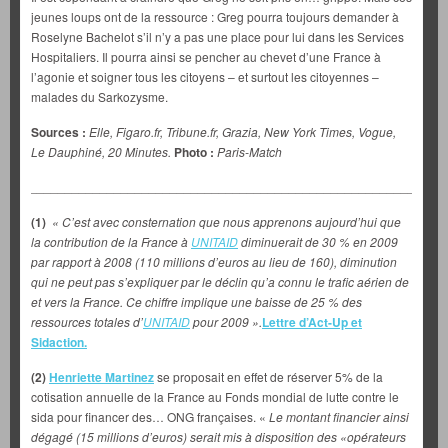
jeunes loups ont de la ressource : Greg pourra toujours demander à
Roselyne Bachelot s’il n’y a pas une place pour lui dans les Services
Hospitaliers. Il pourra ainsi se pencher au chevet d’une France à
l’agonie et soigner tous les citoyens – et surtout les citoyennes –
malades du Sarkozysme.
Sources :
Elle, Figaro.fr, Tribune.fr, Grazia, New York Times, Vogue,
Le Dauphiné, 20 Minutes.
Photo :
Paris-Match
___________________________________________________________
(1)
« C’est avec consternation que nous apprenons aujourd’hui que
la contribution de la France à
UNITAID
diminuerait de 30 % en 2009
par rapport à 2008 (110 millions d’euros au lieu de 160), diminution
qui ne peut pas s’expliquer par le déclin qu’a connu le trafic aérien de
et vers la France. Ce chiffre implique une baisse de 25 % des
ressources totales d’
UNITAID
pour 2009 ».
Lettre d’Act-Up et
Sidaction
.
(2)
Henriette Martinez
se proposait en effet de réserver 5% de la
cotisation annuelle de la France au Fonds mondial de lutte contre le
sida pour financer des… ONG françaises. «
Le montant financier ainsi
dégagé (15 millions d’euros) serait mis à disposition des «opérateurs