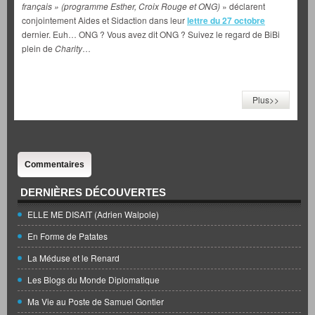
français » (programme Esther, Croix Rouge et ONG)
» déclarent
conjointement Aides et Sidaction dans leur
lettre du 27 octobre
dernier. Euh… ONG ? Vous avez dit ONG ? Suivez le regard de BiBi
plein de
Charity
…
Plus>>
Commentaires
DERNIÈRES DÉCOUVERTES
ELLE ME DISAIT (Adrien Walpole)
En Forme de Patates
La Méduse et le Renard
Les Blogs du Monde Diplomatique
Ma Vie au Poste de Samuel Gontier