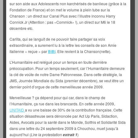
sur son aide aux Adolescents non karchérisés de banlieue (grâce à la
Fondation de France) et on met le volume à plein tube sur la
Chanson : un direct sur Canal Plus avec l’illustre inconnu Harry
Connick Jr (Attention : pas «Commick» !), un direct sur M6 le 18
décembre etc.
Carlita, qui se languit de ne pouvoir faire partager sa voix
extraordinaire, a surement lu à la lettre les conseils de son Amie
italienne « reçue » par
BiBi
. Elle revient à la Chanson(nette).
L’Humanitaire est relégué pour un temps en toute dernière
préoccupation. Pour un temps seulement, car l’Humanitaire demeure
la clé de voûte de notre Dame Patronnesse. Dans cette stratégie, la
JMS, Journée Mondiale du Sida (premier décembre), se veut être un
dernier point d’orgue de cette merveilleuse année 2009.
Merveilleuse ? ça dépend pour qui car, dans le champ de
l’Humanitaire, ça rue dans les brancards. En cette année 2009,
UNITAID
a vu une baisse de 30% de la contribution française. Cette
situation désastreuse sera dénoncée par Act Up Paris, Sidaction,
Aides, Avocats pour la santé dans le Monde, Solthis et Solidarité Sida
dans une lettre du 24 septembre 2009 à Chouchou, muet jusqu’à
aujourd’hui (
Lire la protestation
)
extrait 1