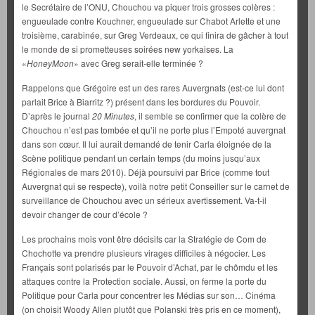
le Secrétaire de l’ONU, Chouchou va piquer trois grosses colères :
engueulade contre Kouchner, engueulade sur Chabot Arlette et une
troisième, carabinée, sur Greg Verdeaux, ce qui finira de gâcher à tout
le monde de si prometteuses soirées new yorkaises. La
«
HoneyMoon
» avec Greg serait-elle terminée ?
Rappelons que Grégoire est un des rares Auvergnats (est-ce lui dont
parlait Brice à Biarritz ?) présent dans les bordures du Pouvoir.
D’après le journal
20 Minutes
, il semble se confirmer que la colère de
Chouchou n’est pas tombée et qu’il ne porte plus l’Empoté auvergnat
dans son cœur. Il lui aurait demandé de tenir Carla éloignée de la
Scène politique pendant un certain temps (du moins jusqu’aux
Régionales de mars 2010). Déjà poursuivi par Brice (comme tout
Auvergnat qui se respecte), voilà notre petit Conseiller sur le carnet de
surveillance de Chouchou avec un sérieux avertissement. Va-t-il
devoir changer de cour d’école ?
Les prochains mois vont être décisifs car la Stratégie de Com de
Chochotte va prendre plusieurs virages difficiles à négocier. Les
Français sont polarisés par le Pouvoir d’Achat, par le chômdu et les
attaques contre la Protection sociale. Aussi, on ferme la porte du
Politique pour Carla pour concentrer les Médias sur son… Cinéma
(on choisit Woody Allen plutôt que Polanski très pris en ce moment),