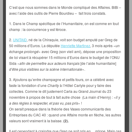
C’est que nous sommes dans le Monde compliqué des Affaires. BiBi –
avec l’aide des outils de Pierre Bourdieu – fait trois constats.
1. Dans le Champ spécifique de l’Humanitaire, on est comme en tout
champ : la concurrence y est féroce.
2.
UNITAID
, né de la Chiraquie, voit son budget amputé par Greg de
50 millions d’Euros. La députée
Henriette Martinez
, 3 mois après «
un
échange prolongé
» avec Greg (son vieil ami), dépose une proposition
de loi visant à récupérer 15 millions d’Euros dans le budget de l’ONU
Sida «
afin de permettre aux acteurs français
[de l’aide humanitaire]
d’être plus visibles sur la scène internationale
».
3. Ajoutons qu’entre champagne et petits fours, on a célébré avec
faste la fondation d’une
Charity
à l’Hôtel Carlyle pour y faire des
collectes. Comme le dit justement Carla au Grand Journal du 23
novembre à propos de tout à fait autre chose (La main d’Henry) : «
il y
a des règles à respecter, et pas vu, pas pris
» !
On serait presque dans la théorie des Vases communicants des
Entreprises du CAC 40 : quand une Affaire monte en flèche, les autres
valeurs sont vraiment à la baisse.
(2).
Il est cependant à craindre que Greg ne soit pris en… grippe. Mais ces