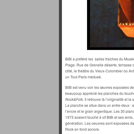
BiBi a préféré les salles fraîches du Musée
Plage. Rue de Grenelle déserte, terrasse de
côté, le théâtre du Vieux-Colombier où An
un Tout-Paris médusé.
BiBi est venu voir les œuvres exposées de
beaucoup apprécié les planches du touche
Rock&Folk
. Il retrouve là l’originalité et 
La planche se situe dans un entre-deux : e
l’encre et le grain argentique. Les 30 pla
1973 avaient touché à vif BiBi et ses ami
génération. Les oeuvres sont exposées d
Rock en fond sonore.