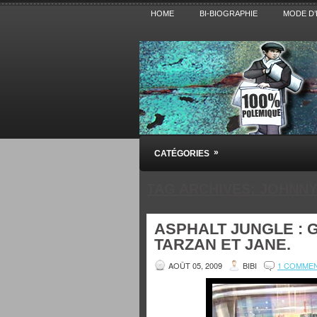
HOME
BI-BIOGRAPHIE
MODE D’
Pensez BiBi
»
CATÉGORIES
Blog polémique sur l'Actualité, la Cultur
TAG ARCHIVES:
JOHNNY
ASPHALT JUNGLE : 
TARZAN ET JANE.
AOÛT 05, 2009
BIBI
1 COMME