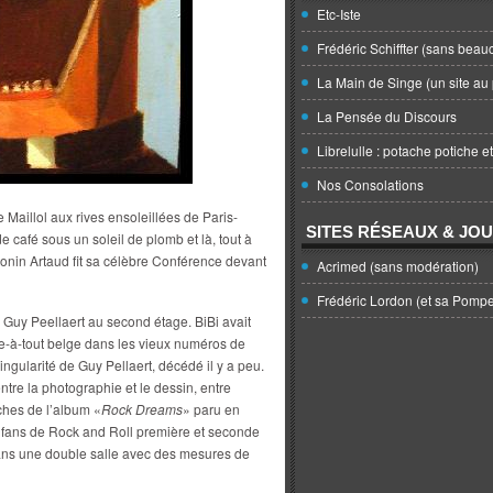
Etc-Iste
Frédéric Schiffter (sans beau
La Main de Singe (un site au 
La Pensée du Discours
Librelulle : potache potiche e
Nos Consolations
 Maillol aux rives ensoleillées de Paris-
SITES RÉSEAUX & JO
 café sous un soleil de plomb et là, tout à
tonin Artaud fit sa célèbre Conférence devant
Acrimed (sans modération)
Frédéric Lordon (et sa Pomp
 Guy Peellaert au second étage. BiBi avait
-à-tout belge dans les vieux numéros de
la singularité de Guy Pellaert, décédé il y a peu.
ntre la photographie et le dessin, entre
nches de l’album «
Rock Dreams
» paru en
s, fans de Rock and Roll première et seconde
ans une double salle avec des mesures de