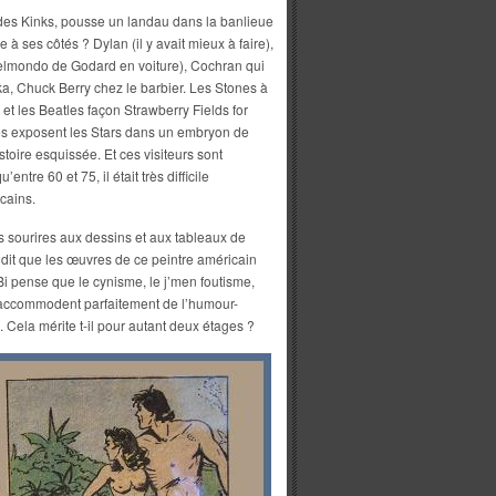
 des Kinks, pousse un landau dans la banlieue
à ses côtés ? Dylan (il y avait mieux à faire),
Belmondo de Godard en voiture), Cochran qui
Anka, Chuck Berry chez le barbier. Les Stones à
et les Beatles façon Strawberry Fields for
hes exposent les Stars dans un embryon de
istoire esquissée. Et ces visiteurs sont
tre 60 et 75, il était très difficile
cains.
s sourires aux dessins et aux tableaux de
it que les œuvres de ce peintre américain
Bi pense que le cynisme, le j’men foutisme,
s’accommodent parfaitement de l’humour-
 Cela mérite t-il pour autant deux étages ?