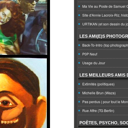
Ma Vie au Poste de Samuel G
Site d'Annie Lacroix-Riz, hist
URTIKAN (et son dessin du jo
LES AMI(E)S PHOTOG
Back-To-Intro (top photograph
P0P Neuf
Usage du Jour
LES MEILLEURS AMIS D
Extimités (politiques)
Michelle Brun (Waza)
Pas perdus ( pour tout le Mo
Rue Affre (TG Bertin)
POÈTES, PSYCHO, SOC