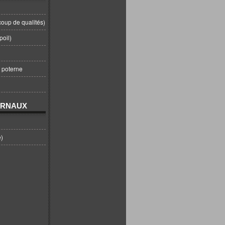
coup de qualités)
poil)
t poterne
URNAUX
e)