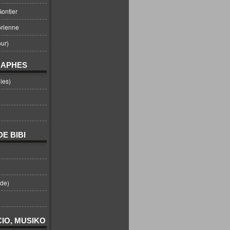
ontier
orienne
ur)
RAPHES
ies)
E BIBI
nde)
IO, MUSIKO