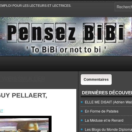
EMPLOI POUR LES LECTEURS ET LECTRICES.
e, la Politique, le Sport,. Avec Revue de presse et de blogs.
 WEISSMULLER
Commentaires
DERNIÈRES DÉCOUVE
GUY PELLAERT,
ELLE ME DISAIT (Adrien Wal
NT
En Forme de Patates
La Méduse et le Renard
Les Blogs du Monde Diploma