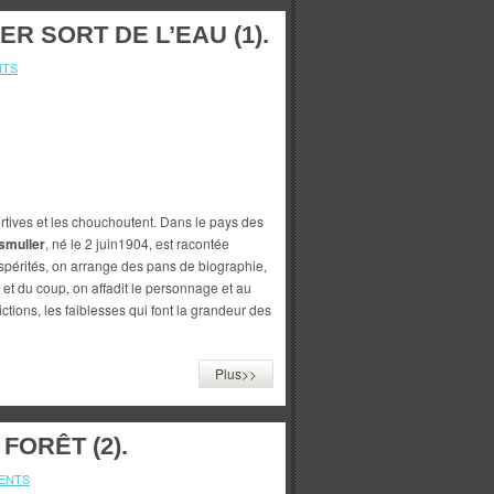
R SORT DE L’EAU (1).
NTS
rtives et les chouchoutent. Dans le pays des
smuller
, né le 2 juin1904, est racontée
pérités, on arrange des pans de biographie,
et du coup, on affadit le personnage et au
adictions, les faiblesses qui font la grandeur des
Plus>>
FORÊT (2).
ENTS