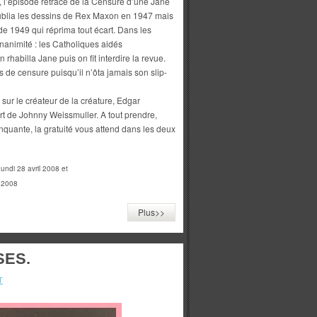
t, l’épisode retracé de la Censure d’une Jane
ublia les dessins de Rex Maxon en 1947 mais
 de 1949 qui réprima tout écart. Dans les
unanimité : les Catholiques aidés
rhabilla Jane puis on fit interdire la revue.
 de censure puisqu’il n’ôta jamais son slip-
sur le créateur de la créature, Edgar
ort de Johnny Weissmuller. A tout prendre,
inquante, la gratuité vous attend dans les deux
undi 28 avril 2008 et
l 2008
Plus>>
ES.
T