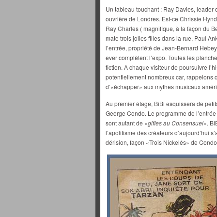
Un tableau touchant : Ray Davies, leader
ouvrière de Londres. Est-ce Chrissie Hynde 
Ray Charles ( magnifique, à la façon du 
mate trois jolies filles dans la rue, Paul 
l’entrée, propriété de Jean-Bernard Hebey 
ever complètent l’expo. Toutes les planc
fiction. A chaque visiteur de poursuivre l’h
potentiellement nombreux car, rappelons qu’en
d’«échapper» aux mythes musicaux améri
Au premier étage, BiBi esquissera de petit
George Condo. Le programme de l’entrée d
sont autant de «
gifles au Consensuel
». Bi
l’apolitisme des créateurs d’aujourd’hui 
dérision, façon «Trois Nickelés» de Condo.