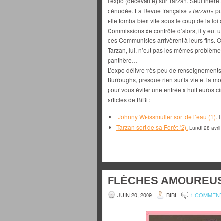
l’expo (décevante) sur Tarzan. Seul intérê
dénudée. La Revue française «
Tarzan
» p
elle tomba bien vite sous le coup de la loi
Commissions de contrôle d’alors, il y eut 
des Communistes arrivèrent à leurs fins. On 
Tarzan, lui, n’eut pas les mêmes problèmes
panthère…
L’expo délivre très peu de renseignements 
Burroughs, presque rien sur la vie et la m
pour vous éviter une entrée à huit euros c
articles de BiBi :
Johnny Weissmuller sort de l’eau (1).
L
Tarzan sort de sa Forêt (2).
Lundi 28 avri
FLÈCHES AMOUREUS
JUIN 20, 2009
BIBI
1 COMMEN