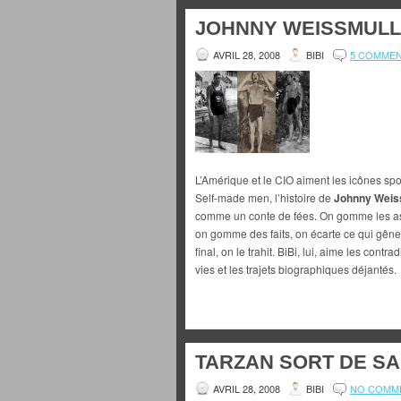
JOHNNY WEISSMULLE
AVRIL 28, 2008
BIBI
5 COMME
L’Amérique et le CIO aiment les icônes spo
Self-made men, l’histoire de
Johnny Weis
comme un conte de fées. On gomme les as
on gomme des faits, on écarte ce qui gêne 
final, on le trahit. BiBi, lui, aime les contr
vies et les trajets biographiques déjantés.
TARZAN SORT DE SA 
AVRIL 28, 2008
BIBI
NO COMM