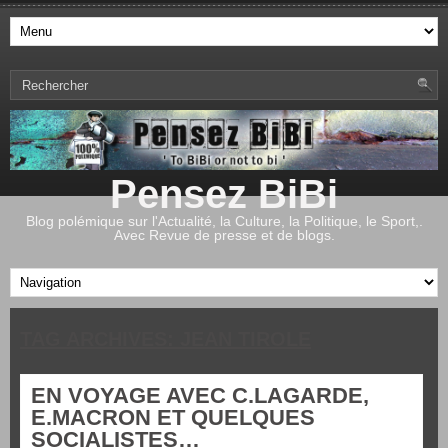
Pensez BiBi
Blog polémique sur l'Actualité, la Culture, la Politique, le Sport,.
Avec Revue de presse et de blogs.
TAG ARCHIVES:
JEAN TIROLE
EN VOYAGE AVEC C.LAGARDE,
E.MACRON ET QUELQUES
SOCIALISTES…