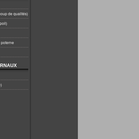
coup de qualités)
poil)
t poterne
URNAUX
e)