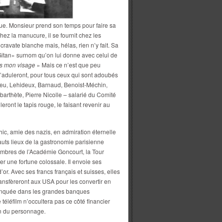
ue. Monsieur prend son temps pour faire sa
chez la manucure, il se fournit chez les
cravate blanche mais, hélas, rien n’y fait. Sa
«Gitan» surnom qu’on lui donne avec celui de
mis mon visage
» Mais ce n’est que peu
l’aduleront, pour tous ceux qui sont adoubés
eu, Lehideux, Barnaud, Benoist-Méchin,
barthète, Pierre Nicolle – salarié du Comité
ront le tapis rouge, le faisant revenir au
chic, amie des nazis, en admiration éternelle
auts lieux de la gastronomie parisienne
embres de l’Académie Goncourt, la Tour
r une fortune colossale. Il envoie ses
or. Avec ses francs français et suisses, elles
ransfèreront aux USA pour les convertir en
lanquée dans les grandes banques
éléfilm n’occultera pas ce côté financier
n du personnage.