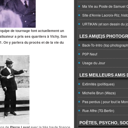
Ma Vie au Poste de Samuel G
Site d'Annie Lacroix-Riz, hist
URTIKAN (et son dessin du jo
quipe de tournage font actuellement un
éalisateur a pris ses quartiers à Vichy. Son
LES AMI(E)S PHOTOG
1. On y parlera du procès et de la vie du
Back-To-Intro (top photograph
P0P Neuf
Usage du Jour
LES MEILLEURS AMIS D
Extimités (politiques)
Michelle Brun (Waza)
Pas perdus ( pour tout le Mo
Rue Affre (TG Bertin)
POÈTES, PSYCHO, SOC
iens de
Pierre Laval
avec la très haute finance