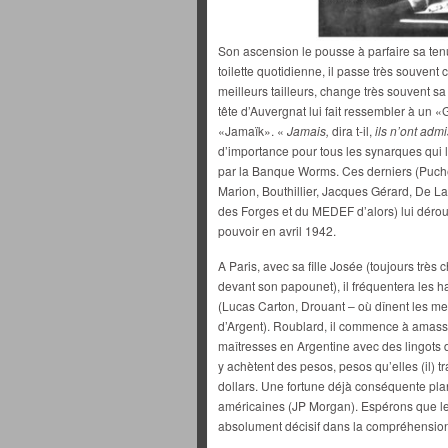
Son ascension le pousse à parfaire sa ten
toilette quotidienne, il passe très souvent 
meilleurs tailleurs, change très souvent sa 
tête d’Auvergnat lui fait ressembler à un 
«Jamaïk». «
Jamais,
dira t-il,
ils n’ont ad
d’importance pour tous les synarques qui 
par la Banque Worms. Ces derniers (Puch
Marion, Bouthillier, Jacques Gérard, De La
des Forges et du MEDEF d’alors) lui déroule
pouvoir en avril 1942.
A Paris, avec sa fille Josée (toujours très 
devant son papounet), il fréquentera les h
(Lucas Carton, Drouant – où dînent les m
d’Argent). Roublard, il commence à amasse
maîtresses en Argentine avec des lingots d’
y achètent des pesos, pesos qu’elles (il) t
dollars. Une fortune déjà conséquente p
américaines (JP Morgan). Espérons que le t
absolument décisif dans la compréhensio