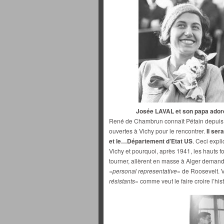
Josée LAVAL et son papa ador
René de Chambrun connaît Pétain depuis so
ouvertes à Vichy pour le rencontrer.
Il ser
et le…Département d’Etat US
. Ceci expl
Vichy et pourquoi, après 1941, les hauts fo
tourner, allèrent en masse à Alger demand
«
personal representative
» de Roosevelt. 
résistants
» comme veut le faire croire l’hi