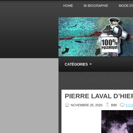
HOME
BI-BIOGRAPHIE
MODE D’
Pensez BiBi
»
CATÉGORIES
Blog polémique sur l'Actualité, la Cultur
TAG ARCHIVES:
JEAN P
PIERRE LAVAL D’HIE
NOVEMBRE 25, 2020
BIBI
5 C