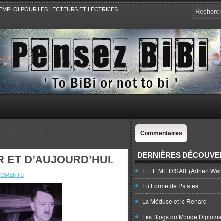
EMPLOI POUR LES LECTEURS ET LECTRICES.
e, la Politique, le Sport,. Avec Revue de presse et de blogs.
ROUVOST
Commentaires
DERNIÈRES DÉCOUVE
R ET D’AUJOURD’HUI.
ELLE ME DISAIT (Adrien Wal
OMMENTS
En Forme de Patates
La Méduse et le Renard
Les Blogs du Monde Diploma