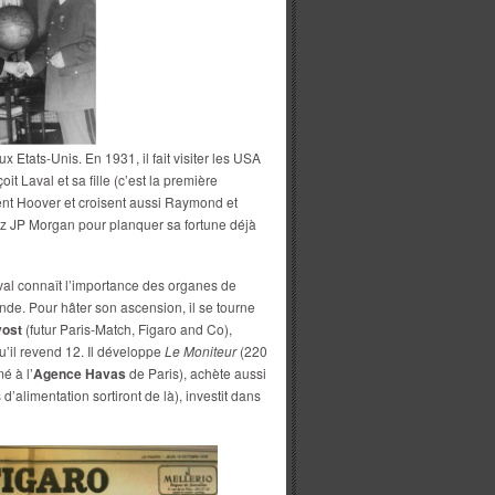
Etats-Unis. En 1931, il fait visiter les USA
t Laval et sa fille (c’est la première
ent Hoover et croisent aussi Raymond et
hez JP Morgan pour planquer sa fortune déjà
al connaît l’importance des organes de
de. Pour hâter son ascension, il se tourne
vost
(futur Paris-Match, Figaro and Co),
u’il revend 12. Il développe
Le Moniteur
(220
é à l’
Agence Havas
de Paris), achète aussi
 d’alimentation sortiront de là), investit dans