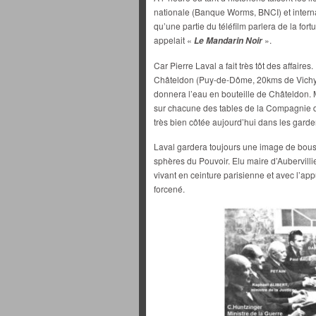
nationale (Banque Worms, BNCI) et interna
qu’une partie du téléfilm parlera de la fo
appelait «
».
Le Mandarin Noir
Car Pierre Laval a fait très tôt des affaires
Châteldon (Puy-de-Dôme, 20kms de Vichy)
donnera l’eau en bouteille de Châteldon. M
sur chacune des tables de la Compagnie d
très bien côtée aujourd’hui dans les garden
Laval gardera toujours une image de bous
sphères du Pouvoir. Elu maire d’Aubervill
vivant en ceinture parisienne et avec l’app
forcené.