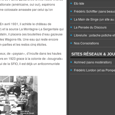
Etc-Iste
tionale (américaine, oui oui), espérons
rtune colossale amassée par celui qu’on
Frédéric Schiffter (sans beau
La Main de Singe (un site au 
. En avril 1931, il achète le château de
La Pensée du Discours
 et la source La Montagne-La Sergentale qui
alin, il placera ces bouteilles d’eau gazeuse
Librelulle : potache potiche e
es Wagons-lits. Une eau qui reste encore
Nos Consolations
-parties et les restos cinq étoiles.
eux, de «paysan», d’inculte dans les hautes
SITES RÉSEAUX & JO
iers en 1923 grace à la colonie de «bougnats»
Acrimed (sans modération)
ui de la SFIO, il est déjà un anticommuniste
Frédéric Lordon (et sa Pomp