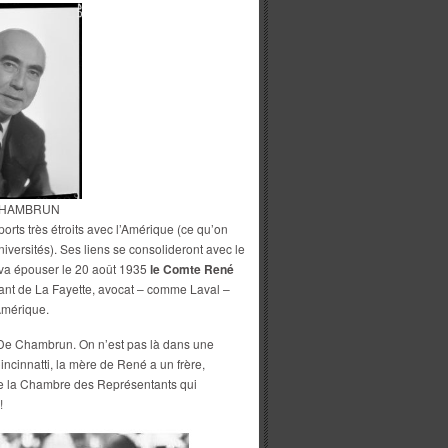
CHAMBRUN
rts très étroits avec l’Amérique (ce qu’on
iversités). Ses liens se consolideront avec le
i va épouser le 20 août 1935
le Comte René
ant de La Fayette, avocat – comme Laval –
 Amérique.
e De Chambrun. On n’est pas là dans une
incinnatti, la mère de René a un frère,
de la Chambre des Représentants qui
!