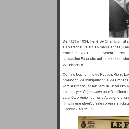
De 1929 à 1934, René De Chambrun vit aux 
au Maréchal Pétain. La même année, il reçoi
rencontre avec René) qui voient le Présid
Jacqueline Pâtenotre qui l’introduiront c
conséquente.
Comme tout homme de Pouvoir, Pierre Lav
promotion, de manipulation et de Propagan
vers
la Presse
, se fait l’ami de
Jean Prou
achète
Lyon-Républicain
pour 3 millions q
salariés, premier journal d’Auvergne afferm
l’imprimerie
Montlouis
(les premiers tickets
l’Hebdo «
Vu et Lu
».