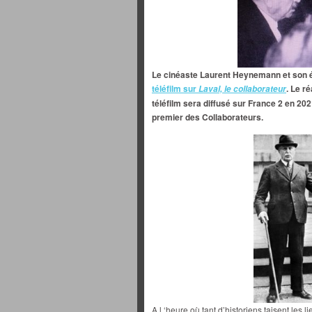
Le cinéaste Laurent Heynemann et son é
téléfilm sur
. Le r
Laval, le collaborateur
téléfilm sera diffusé sur France 2 en 202
premier des Collaborateurs.
A l ‘heure où tant d’historiens taisent les l