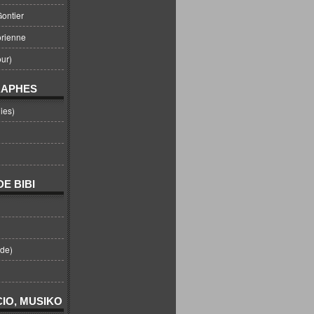
ontier
orienne
ur)
RAPHES
ies)
E BIBI
nde)
IO, MUSIKO