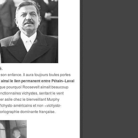
é.
n enfance. Il aura toujours toutes portes
a ainsi le lien permanent entre Pétain–Laval
ique pourquoi Roosevelt aimait beaucoup
nctionnaires vichystes, sentant le vent
er asile chez le bienveillant Murphy
Vichysto-américains et non «
vichysto-
storiographie dominante française.