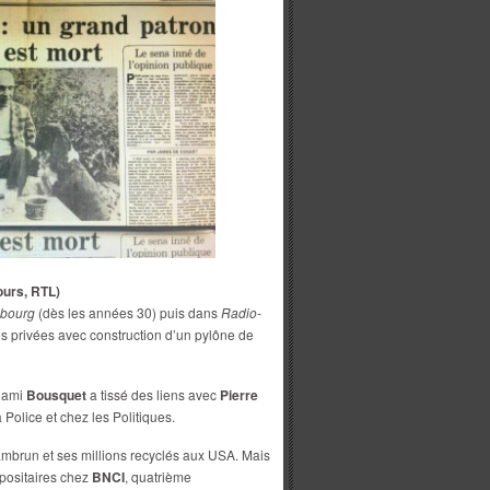
ours, RTL)
bourg
(dès les années 30) puis dans
Radio-
ios privées avec construction d’un pylône de
n ami
Bousquet
a tissé des liens avec
Pierre
Police et chez les Politiques.
mbrun et ses millions recyclés aux USA. Mais
épositaires chez
BNCI
, quatrième