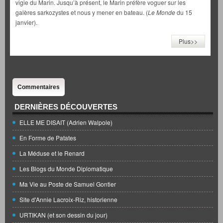
vigie du Marin. Jusqu’à présent, le Marin préfère voguer sur les
galères sarkozystes et nous y mener en bateau. (
Le Monde
du 15
janvier).
Plus>>
Commentaires
DERNIÈRES DÉCOUVERTES
ELLE ME DISAIT (Adrien Walpole)
En Forme de Patates
La Méduse et le Renard
Les Blogs du Monde Diplomatique
Ma Vie au Poste de Samuel Gontier
Site d'Annie Lacroix-Riz, historienne
URTIKAN (et son dessin du jour)