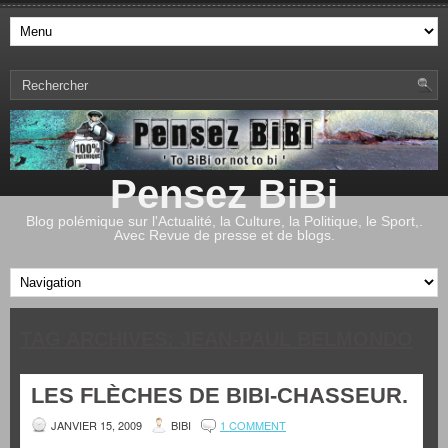
Pensez BiBi
Blog polémique sur l'Actualité, la Culture, la Politique, le Sport,.
Avec Revue de presse et de blogs.
TAG ARCHIVES:
JEAN-PAUL BELMONDO
LES FLÈCHES DE BIBI-CHASSEUR.
JANVIER 15, 2009
BIBI
1 COMMENT