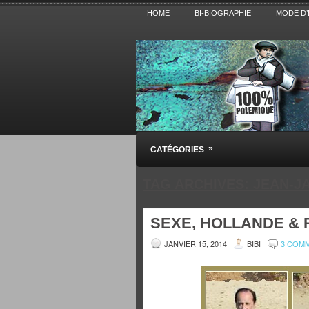
HOME
BI-BIOGRAPHIE
MODE D’
Pensez BiBi
»
CATÉGORIES
Blog polémique sur l'Actualité, la Cultur
TAG ARCHIVES:
JEAN-J
SEXE, HOLLANDE & 
JANVIER 15, 2014
BIBI
3 COM