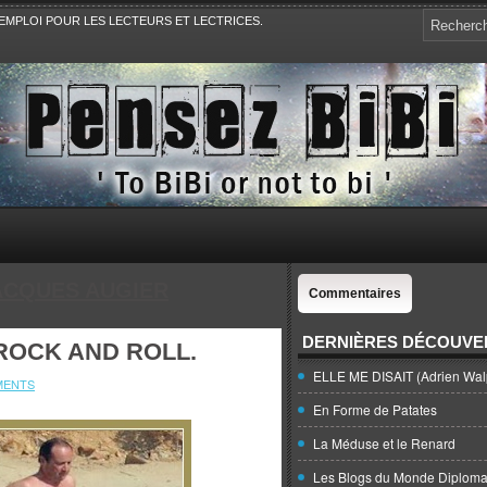
EMPLOI POUR LES LECTEURS ET LECTRICES.
e, la Politique, le Sport,. Avec Revue de presse et de blogs.
ACQUES AUGIER
Commentaires
DERNIÈRES DÉCOUVE
ROCK AND ROLL.
ELLE ME DISAIT (Adrien Wal
MENTS
En Forme de Patates
La Méduse et le Renard
Les Blogs du Monde Diploma