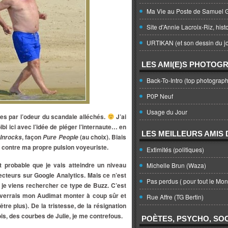
Ma Vie au Poste de Samuel G
Site d'Annie Lacroix-Riz, hist
URTIKAN (et son dessin du jo
LES AMI(E)S PHOTOG
Back-To-Intro (top photograph
P0P Neuf
Usage du Jour
ces par l’odeur du scandale alléchés.
J’ai
ibi ici avec l’idée de piéger l’internaute… en
LES MEILLEURS AMIS D
, façon
(au choix). Biais
 Inrocks
Pure People
r contre ma propre pulsion voyeuriste.
Extimités (politiques)
t probable que je vais atteindre un niveau
Michelle Brun (Waza)
ecteurs sur Google Analytics. Mais ce n’est
Pas perdus ( pour tout le Mo
e viens rechercher ce type de Buzz. C’est
verrais mon Audimat monter à coup sûr et
Rue Affre (TG Bertin)
-être plus). De la tristesse, de la résignation
s, des courbes de Julie, je me contrefous.
POÈTES, PSYCHO, SOC