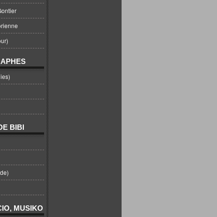
ontier
orienne
ur)
RAPHES
ies)
E BIBI
nde)
IO, MUSIKO