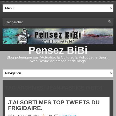
Pensez BiBi
Blog polémique sur l'Actualité, la Culture, la Politique, le Sport,.
Avec Revue de presse et de blogs.
TAG ARCHIVES:
JEAN-FABRICE PIETRI
J’AI SORTI MES TOP TWEETS DU
FRIGIDAIRE.
OCTOBRE 21, 2018
BIBI
1 COMMENT