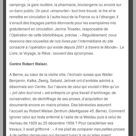
campings, la gare routière, la pharmacie, boulangerie ou encore sur
un banc public. On peut «emprunter» tout livre trouvé, le lire et le
remettre en circulation à l’autre bout de la France ou à l’étranger. Il
s’ensuit des traçages parfois étonnants pour les exemplaires mis
gratuitement en circulation. Janine Troadec, responsable de
l’Opération de cette bibliothèque, précise : «
Régulièrement, nous
recevons des nouvelles de nos livres par l’intermédiaire du site
consacré à l’opération qui existe depuis 2001 à travers le Monde
». Le
Livre, le Voyage, le Rêve : souvent des synonymes.
Centre Robert Walser.
A Berne, au cœur de la vieille ville, l’écrivain suisse que Walter
Benjamin, Kafka, Zweig, Sebald, Jelinek ont d’emblée admiré a
désormais son Centre. Sur l’œuvre de celui qui voulait n’être qu’un
«
joli zéro tout rond
» est entrepris un gros travail d’archivage, de
conservation, de déchiffrage de ses proses, d’acquisition de
documents encore en mains privées. Des bénévoles assurent
l’accueil au Robert Walser Zentrum (
Marktgasse 45, Berne
). Comment
ignorer celui qui resta enfermé à l’asile de la Waldau puis à celui de
Herisau de 1929 au 25 décembre 1956 ? Pour caractériser ses
travaux, il avait griffonné : «
Il me plaît de comparer mes petites proses
à de petites danseuses qui dansent jusqu’à ce qu’elles soient