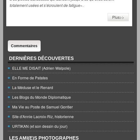
totalement usées et s’écroulent de fatigue
».
Plus>>
Commentaires
DERNIÈRES DÉCOUVERTES
ELLE ME DISAIT (Adrien Walpole)
En Forme de Patates
La Méduse et le Renard
Les Blogs du Monde Diplomatique
Ma Vie au Poste de Samuel Gontier
Site d'Annie Lacroix-Riz, historienne
URTIKAN (et son dessin du jour)
LES AMI(E)S PHOTOGRAPHES