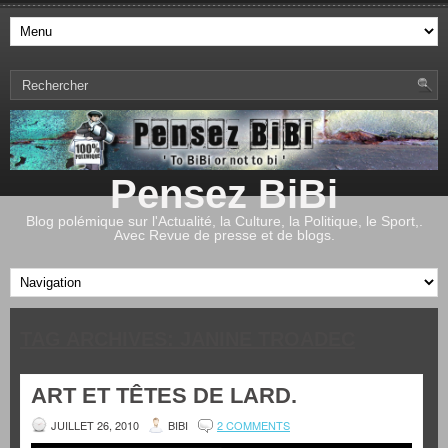
Pensez BiBi
Blog polémique sur l'Actualité, la Culture, la Politique, le Sport,.
Avec Revue de presse et de blogs.
TAG ARCHIVES:
JANINE TROADEC
ART ET TÊTES DE LARD.
JUILLET 26, 2010
BIBI
2 COMMENTS