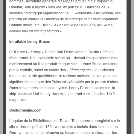
nommée Secrétaire générale d’
EuropaCorp
(studio européen du
Cinéma), elle a rejoint
FrontLine
, en juin 2010. Dans ces deux
sociétés holding qui appartiennent au… «
cinéaste
» Luc Besson, elle
prendra en charge la Direction de la stratégie et du développement.
Comme disait l’ami-BiBi : «
A Besson le pantalon et tu trouveras
comme tout ça est trop Mignon
».
Intraitable Lenny Bruce.
BiBi a revu «
Lenny
» film de Bob Fosse avec un Dustin Hoffman
éblouissant. Il faut voir cette scène où – devant les spectateurs d’un
établissement où il se produit chaque soir – Lenny Bruce, amuseur
public vedette, remet en cause des «
idées reçues
», des choses
banales de la vie quotidienne, le racisme ordinaire, et renverse les
signifiés de la langue des Puissants véhiculés par la presse d’alors.
Dans ces années de maccarthysme, Lenny Bruce et sa femme, la
strip-teaseuse Hot Honey Harlow, le paieront cher, très cher. Un film
magnifique.
Bookcrossing.com
L’équipe de la Bibliothèque de Trévou-Tréguignec a enregistré sur le
site ci-dessus près de 150 livres qu’elle a lâchés dans la commune.
Des livres qu’on peut retrouver au hasard dans les restaurants, les