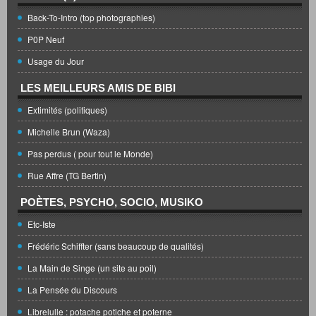
Back-To-Intro (top photographies)
P0P Neuf
Usage du Jour
LES MEILLEURS AMIS DE BIBI
Extimités (politiques)
Michelle Brun (Waza)
Pas perdus ( pour tout le Monde)
Rue Affre (TG Bertin)
POÈTES, PSYCHO, SOCIO, MUSIKO
Etc-Iste
Frédéric Schiffter (sans beaucoup de qualités)
La Main de Singe (un site au poil)
La Pensée du Discours
Librelulle : potache potiche et poterne