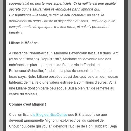
superficialité en des termes superficiels. Or la nullité est une qualité
secrète qui ne saurait être revendiquée par n’importe qui.
L’insignifiance – la vraie, le défi, le défi victorieux au sens, le
dénuement du sens, l’art de la disparition du sens – est une qualité
exceptionnelle de quelques œuvres rares, et qui n’y prétendent
jamais
».
Liliane la Mécène.
A l’instar de Pinault-Arnault, Madame Bettencourt fait aussi dans l’Art
(et sa confiscation). Depuis 1987, Madame est devenue une des
mécènes les plus importantes de France via la Fondation
Bettencourt/Schueller, fondation la plus richement dotée de notre
beau pays. Notre Liliane possède aussi des œuvres d’art dont douze
tableaux de maître d’une valeur estimée à 20 millions d’euros. Voilà
une Liliane dont on parle peu et que BiBi a bien fait de remettre au
centre du tableau.
Comme c’est Mignon !
C’est en lisant
le Blog de NicoCerise
que BiBi a appris ce que
devenait Emmanuelle Mignon, l’ex-Directrice du cabinet de
Chouchou, celle qui voulait défendre l’Eglise de Ron Hubbard. Déjà