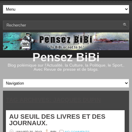
Pensez BiBi
Blog polémique sur l'Actualité, la Culture, la Politique, le Sport,.
Avec Revue de presse et de blogs.
TAG ARCHIVES:
JACQUES DUPIN
AU SEUIL DES LIVRES ET DES
JOURNAUX.
JANVIER 30, 2013
BIBI
NO COMMENTS