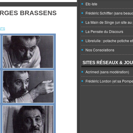
Etc-Iste
ORGES BRASSENS
Frédéric Schiffter (sans beau
La Main de Singe (un site au 
NTS
La Pensée du Discours
Librelulle : potache potiche e
Nos Consolations
SITES RÉSEAUX & JO
Acrimed (sans modération)
Frédéric Lordon (et sa Pomp