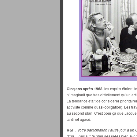
Cinq ans après 1968
, les esprits étaient
n’imaginait que très difficilement qu’un artis
La tendance était de considérer prioritair
activiste comme quasi-obligation). Les tra
au second plan. C’est pour ça que Jacques
tantinet agacé.
R&F :
Votre participation l’autre jour à un
d’un… pas sur le plan des idées bien sûr m