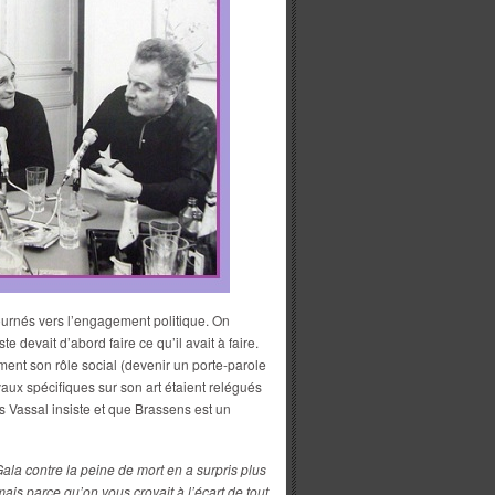
 tournés vers l’engagement politique. On
te devait d’abord faire ce qu’il avait à faire.
ement son rôle social (devenir un porte-parole
vaux spécifiques sur son art étaient relégués
 Vassal insiste et que Brassens est un
 Gala contre la peine de mort en a surpris plus
ais parce qu’on vous croyait à l’écart de tout