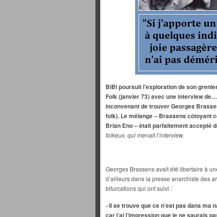
BiBi poursuit l’exploration de son grenie
Folk (janvier 73) avec une interview de…
inconvenant de trouver Georges Brassen
folk). Le mélange – Brassens côtoyant c
Brian Eno – était parfaitement accepté d
folkeux, qui menait l’interview.
Georges Brassens avait été libertaire à une
d’ailleurs dans la presse anarchiste des art
bifurcations qui ont suivi :
«
Il se trouve que ce n’est pas dans ma 
car j’ai l’impression que je ne saurais p