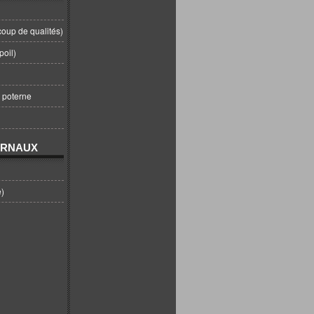
coup de qualités)
poil)
t poterne
URNAUX
e)