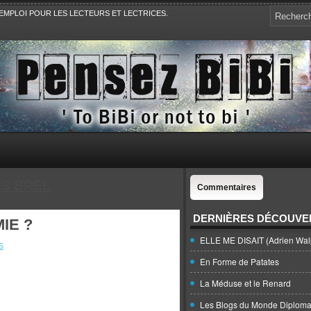
EMPLOI POUR LES LECTEURS ET LECTRICES.
e, la Politique, le Sport,. Avec Revue de presse et de blogs.
S BREL
Commentaires
DERNIÈRES DÉCOUVE
IE ?
ELLE ME DISAIT (Adrien Wal
S
En Forme de Patates
La Méduse et le Renard
Les Blogs du Monde Diploma