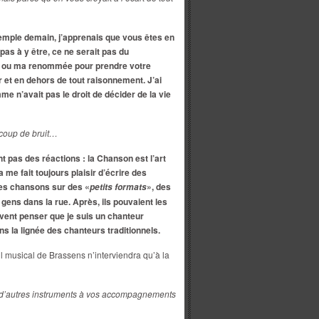
xemple demain, j’apprenais que vous êtes en
pas à y être, ce ne serait pas du
ce ou ma renommée pour prendre votre
r et en dehors de tout raisonnement. J’ai
e n’avait pas le droit de décider de la vie
ucoup de bruit…
pas des réactions : la Chanson est l’art
a me fait toujours plaisir d’écrire des
les chansons sur des «
», des
petits formats
 gens dans la rue. Après, ils pouvaient les
ent penser que je suis un chanteur
ans la lignée des chanteurs traditionnels.
il musical de Brassens n’interviendra qu’à la
r d’autres instruments à vos accompagnements