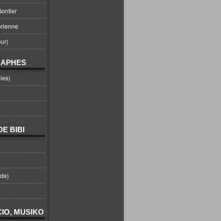
ontier
orienne
ur)
RAPHES
ies)
E BIBI
nde)
IO, MUSIKO