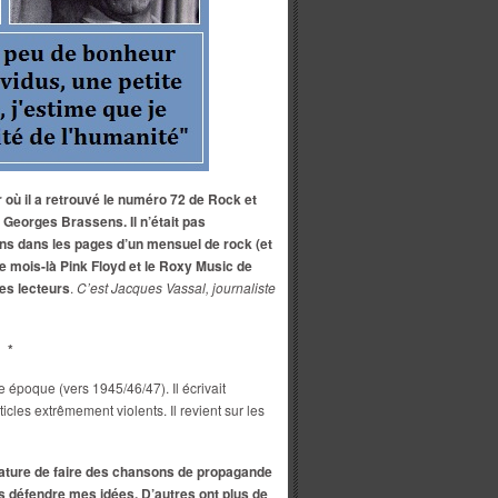
r où il a retrouvé le numéro 72 de Rock et
 Georges Brassens. Il n’était pas
s dans les pages d’un mensuel de rock (et
e mois-là Pink Floyd et le Roxy Music de
es lecteurs
.
C’est Jacques Vassal, journaliste
*
 époque (vers 1945/46/47). Il écrivait
icles extrêmement violents. Il revient sur les
nature de faire des chansons de propagande
as défendre mes idées. D’autres ont plus de