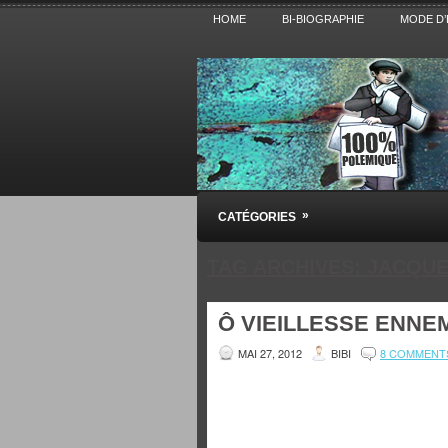
HOME
BI-BIOGRAPHIE
MODE D’
Pensez BiBi
»
CATÉGORIES
Blog polémique sur l'Actualité, la Cultur
TAG ARCHIVES:
JACQUE
Ô VIEILLESSE ENNEM
MAI 27, 2012
BIBI
8 COMMENT