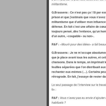
militantisme.
G.Brassens : Ce n’est pas ça ! Si par e
prison et que j’estimais que vous n’avez 
militantisme que d’utiliser mon influen
défense. En fait c’est une affaire de cœu
toujours pensé, dès l’enfance, qu’un homm
d’un autre, «coupable» ou non».
R&F :
«Mourir pour des idées» a fait bea
G.Brassens : Je ne m’occupe absolument 
que je place avant tous les autres, et cel
chansons. Dans le temps, on imprimait 
feuilles séparées que l’on distribuait aux
rechanter eux-mêmes (…). Certains peuv
rétrograde. En fait, j’essaye de rester d
Le seul passage de l’interview sur le trava
fin :
R&F :
Vous n’avez pas eu envie d’ajoute
habituels ?