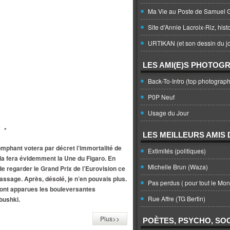
Ma Vie au Poste de Samuel G
Site d'Annie Lacroix-Riz, hist
URTIKAN (et son dessin du jo
LES AMI(E)S PHOTOG
Back-To-Intro (top photograph
P0P Neuf
Usage du Jour
*
LES MEILLEURS AMIS D
riomphant votera par décret l’immortalité de
Extimités (politiques)
 fera évidemment la Une du Figaro. En
Michelle Brun (Waza)
de regarder le Grand Prix de l’Eurovision ce
assage. Après, désolé, je n’en pouvais plus.
Pas perdus ( pour tout le Mo
nt apparues les bouleversantes
Rue Affre (TG Bertin)
bushki.
Plus>>
POÈTES, PSYCHO, SOC