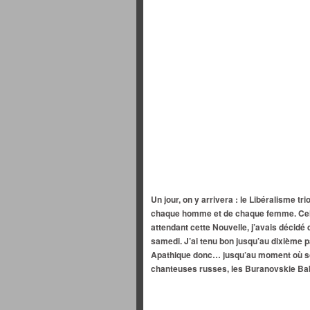
Un jour, on y arrivera : le Libéralisme t
chaque homme et de chaque femme. Cela
attendant cette Nouvelle, j’avais décidé 
samedi. J’ai tenu bon jusqu’au dixième p
Apathique donc… jusqu’au moment où so
chanteuses russes, les Buranovskie Ba