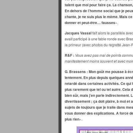
talent que moi pour faire ça. La chanson,
En dehors de l’homme social que je peux
chante, je ne suis plus le même. Mais ce 
donner et peut-être… fausses
».
Jacques Vassal
fait alors le parallèle a
avait participé à une table ronde avec Br
la primeur (avec photos du regretté Jean-Pi
R&F :
Vous avez pas mal de points commu
manifestement moins souvent et avec moin
G. Brassens :
Mon goût me pousse à écrir
lentement. En plus depuis quelques ann
retardé dans certaines activités. Ce qui 
plus rarement que tel ou tel autre. Cela 
bien sûr, mais j’en parle indirectement.
divertissement ; ça doit plaire, à moi et
sujets de toujours que je traite dans mes
vous donner des explications. A force de 
plus rien
».