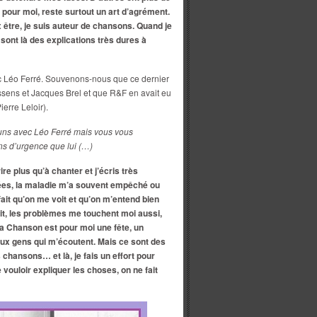
 pour moi, reste surtout un art d’agrément.
 être, je suis auteur de chansons. Quand je
sont là des explications très dures à
vec Léo Ferré. Souvenons-nous que ce dernier
assens et Jacques Brel et que R&F en avait eu
erre Leloir).
ns avec Léo Ferré mais vous vous
s d’urgence que lui (…)
e plus qu’à chanter et j’écris très
ées, la maladie m’a souvent empêché ou
fait qu’on me voit et qu’on m’entend bien
dit, les problèmes me touchent moi aussi,
 La Chanson est pour moi une fête, un
 aux gens qui m’écoutent. Mais ce sont des
 chansons… et là, je fais un effort pour
vouloir expliquer les choses, on ne fait