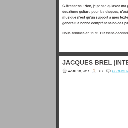
G.Brassens : Non, je pense qu’avec ma 
deuxième guitare pour les disques, c’est
musique n’est qu’un support à mes textes
gênerait la bonne compréhension des p
Nous sommes en 1973. Brassens décèdera 
JACQUES BREL (INTE
AVRIL 28, 2011
BIBI
4 COMME