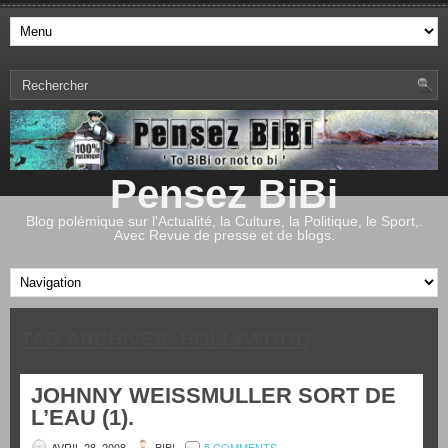
Pensez BiBi
Blog polémique sur l'Actualité, la Culture, la Politique, le Sport,.
Avec Revue de presse et de blogs.
TAG ARCHIVES:
HOLLYWOOD
JOHNNY WEISSMULLER SORT DE
L’EAU (1).
AVRIL 28, 2008
BIBI
5 COMMENTS