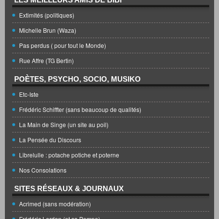
Extimités (politiques)
Michelle Brun (Waza)
Pas perdus ( pour tout le Monde)
Rue Affre (TG Bertin)
POÈTES, PSYCHO, SOCIO, MUSIKO
Etc-Iste
Frédéric Schiffter (sans beaucoup de qualités)
La Main de Singe (un site au poil)
La Pensée du Discours
Librelulle : potache potiche et poterne
Nos Consolations
SITES RÉSEAUX & JOURNAUX
Acrimed (sans modération)
Frédéric Lordon (et sa Pompe)