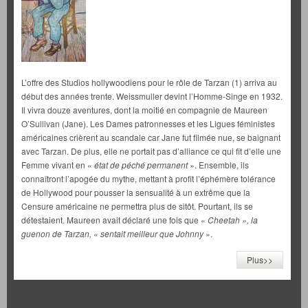
L’offre des Studios hollywoodiens pour le rôle de Tarzan (1) arriva au
début des années trente. Weissmuller devint l’Homme-Singe en 1932.
Il vivra douze aventures, dont la moitié en compagnie de Maureen
O’Sullivan (Jane). Les Dames patronnesses et les Ligues féministes
américaines crièrent au scandale car Jane fut filmée nue, se baignant
avec Tarzan. De plus, elle ne portait pas d’alliance ce qui fit d’elle une
Femme vivant en «
état de péché permanent
». Ensemble, ils
connaîtront l’apogée du mythe, mettant à profit l’éphémère tolérance
de Hollywood pour pousser la sensualité à un extrême que la
Censure américaine ne permettra plus de sitôt. Pourtant, ils se
détestaient. Maureen avait déclaré une fois que «
Cheetah », la
guenon de Tarzan, « sentait meilleur que Johnny
».
Plus>>