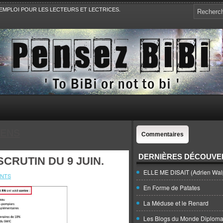
EMPLOI POUR LES LECTEURS ET LECTRICES.
e, la Politique, le Sport,. Avec Revue de presse et de blogs.
IENS
Commentaires
DERNIÈRES DÉCOUVE
SCRUTIN DU 9 JUIN.
ELLE ME DISAIT (Adrien Wal
NTS
En Forme de Patates
La Méduse et le Renard
Les Blogs du Monde Diploma