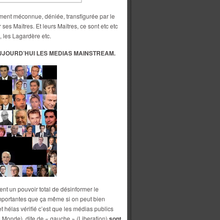
ent méconnue, déniée, transfigurée par le
ses Maîtres. Et leurs Maîtres, ce sont etc etc
a, les Lagardère etc.
UJOURD’HUI LES MEDIAS MAINSTREAM.
ent un pouvoir total de désinformer le
importantes que ça même si on peut bien
t hélas vérifié c’est que les médias publics
e Monde), dite de « gauche » (Liberation)
sont