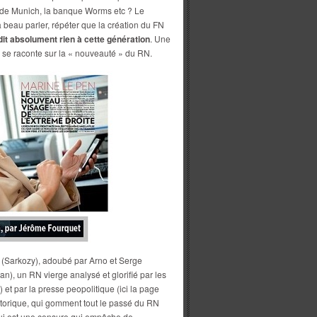
 de Munich, la banque Worms etc ? Le
a beau parler, répéter que la création du FN
dit absolument rien à cette génération
. Une
i se raconte sur la « nouveauté » du RN.
 (Sarkozy), adoubé par Arno et Serge
an), un RN vierge analysé et glorifié par les
et par la presse peopolitique (ici la page
istorique, qui gomment tout le passé du RN
qui est une censure qui empêche de