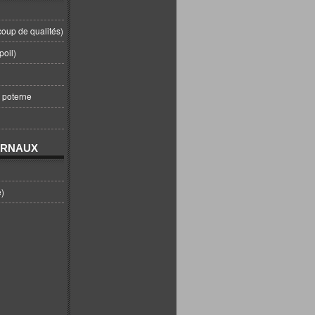
coup de qualités)
poil)
t poterne
URNAUX
e)