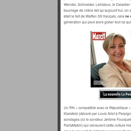
Wendel, Schneider, Lehideux, le Daladier
bourrage de crâne fait qu’aujourd’hui, on 
était le fait de Waffen SS français, cela
ne 
génération qui peut alors gober tout ce qu
Un RN «
compatible avec la République
»
Klarsfeld (décoré par Louis Aliot à Perpign
sondages (ici le sondeur Jérôme Fourquet) 
ParisMatch) qui censurent cette culture h
sous le couvert de l’absolue nouveauté (