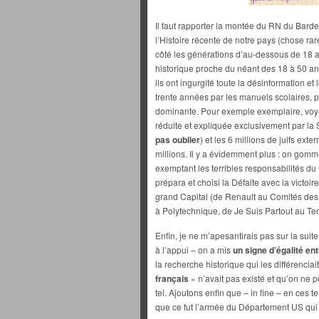
Il faut rapporter la montée du RN du Bard
l’Histoire récente de notre pays (chose rar
côté les générations d’au-dessous de 18 a
historique proche du néant des 18 à 50 ans
ils ont ingurgité toute la désinformation et 
trente années par les manuels scolaires, pa
dominante. Pour exemple exemplaire, voye
réduite et expliquée exclusivement par la
pas oublier
) et les 6 millions de juifs ext
millions. Il y a évidemment plus : on gom
exemptant les terribles responsabilités du
prépara et choisi la Défaite avec la victoi
grand Capital (de Renault au Comités des 
à Polytechnique, de Je Suis Partout au T
Enfin, je ne m’apesantirais pas sur la suit
à l’appui – on a mis
un signe d’égalité e
la recherche historique qui les différencia
français
» n’avait pas existé et qu’on ne 
tel. Ajoutons enfin que – in fine – en ces
que ce fut l’armée du Département US qui 