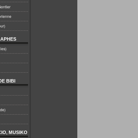
ontier
orienne
ur)
RAPHES
ies)
E BIBI
nde)
IO, MUSIKO