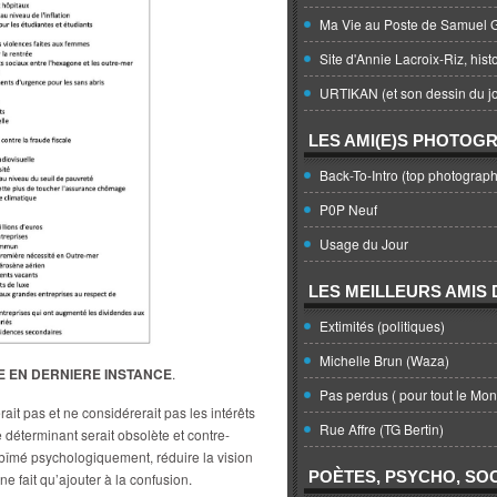
Ma Vie au Poste de Samuel G
Site d'Annie Lacroix-Riz, hist
URTIKAN (et son dessin du jo
LES AMI(E)S PHOTOG
Back-To-Intro (top photograph
P0P Neuf
Usage du Jour
LES MEILLEURS AMIS D
Extimités (politiques)
Michelle Brun (Waza)
E EN DERNIERE INSTANCE
.
Pas perdus ( pour tout le Mo
ait pas et ne considérerait pas les intérêts
Rue Affre (TG Bertin)
éterminant serait obsolète et contre-
abîmé psychologiquement, réduire la vision
POÈTES, PSYCHO, SOC
 fait qu’ajouter à la confusion.