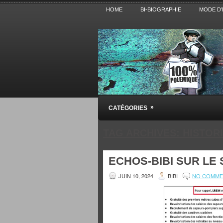
HOME
BI-BIOGRAPHIE
MODE D’
Pensez BiBi
»
CATÉGORIES
Blog polémique sur l'Actualité, la Cultur
TAG ARCHIVES:
HISTOR
ECHOS-BIBI SUR LE 
JUIN 10, 2024
BIBI
NO COMME