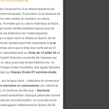
ella d’aujourd’hui à la méconnaissance de
ement évoquée). Et pourtant. Ici je laisserai de
ns mais mettrai en question la culture
. Formatés par la culture historique scolaire,
les contre-vérités distillées depuis plus de
r les Historiens de l’historiographie
z la façon dont on étudie la Guerre 39-45
 Shoah (évidemment très importante et
à ne
erminés alors que le total des morts est de 51
me l’aboutissement au
Vichy du 10 juillet 40
en
 Capital financier concentré de l’époque qui
re en deux jours des forces hitlériennes. Un
Forges et des Houillères, des ligues fascistes
emps) qui
finança Droite ET extrême-droite
.
e : sur la façon dont – historiens du consensus
ntre fascisme et communisme
(au mépris de
it), on continua de dire que «
fascisme
pouvait caractériser l’époque pétainiste comme
 temps de commémoration, on nous fait croire
avait gagné militairement la Guerre 39-45.