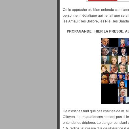
Cette approche est bien entendu constamm
personnel médiatique qui ne fait que servir 
les Arnault, les Bolloré, les Niel, les Saad
PROPAGANDE : HIER LA PRESSE. A
Ce n’est pas tant que ces chaînes de m. ai
Citoyen. Leurs audiences ne sont pas si 
entendu les déplorer. Le danger constant e
(TV, radios) et presse dite de référence (L