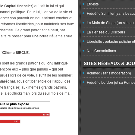
Etc-Iste
le Capital financier)
qui fait la loi et qui
onnel politique. Pour lui, il en va de la vie et
Frédéric Schiffter (sans beau
éserver son pouvoir en nous faisant cracher et
La Main de Singe (un site au 
éformes liberticides, pour maintenir ses taux
charnée. Ce grand patronat ne peut, par
La Pensée du Discours
la faire bosser pour
une brutalité
jamais vue.
Librelulle : potache potiche e
Nos Consolations
 XXIème SIECLE.
ce sont les grands patrons qui
ont fabriqué
SITES RÉSEAUX & JO
t encore eux – plus que jamais – qui ont
Acrimed (sans modération)
rues lors de ce vote. Il suffit de les nommer :
Maréchal.
Tous ont bénéficié de l’appui des
Frédéric Lordon (et sa Pomp
ité française) aux mêmes grands patrons.
ella et Glucksman lors du seul mois de mai.