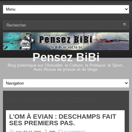
Pensez BiBi
Blog polémique sur l'Actualité, la Culture, la Politique, le Sport,.
Avec Revue de presse et de blogs.
TAG ARCHIVES:
GUY STEPHAN
L’OM À EVIAN : DESCHAMPS FAIT
SES PREMIERS PAS.
JUILLET 07, 2009
BIBI
3 COMMENTS