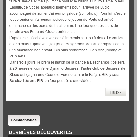
faire d’une-deux mais plutôt de passer le ballon à un troisième joueur.
Ensuite, ce fut des applaudissements pour l’arrivée de Lucio,
accompagné de son entraineur physique (voir photo). Pour lui, c’est le
tout premier entrainement puisque le joueur de Porto est arrivé
dimanche sur les bords du Lac Léman. Il ne fera que des tours de
terrain avec Edouard Cissé derrière lui.
L’après-midi s’achève avec des étirements seul ou à deux. Le car les
attend mais auparavant, les joueurs signeront des autographes dans
une ambiance bon enfant. Les plus recherchés : Ben Arfa, Nyang et
Valbuena.
Dans trois jours, le premier match de la bande à Deschamps : ce sera
à 20 heures et contre le Dynamo Bucarest, l’autre club de Bucarest (le
Steau qui gagna une Coupe d’Europe contre le Barça). BiBi y sera.
Scrutez l’écran : BiBi en fera peut-être une vidéo.
Plus>>
Commentaires
DERNIÈRES DÉCOUVERTES