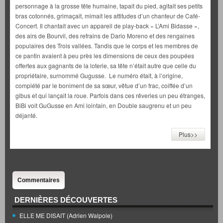
personnage à la grosse tête humaine, tapait du pied, agitait ses petits
bras cotonnés, grimaçait, mimait les attitudes d’un chanteur de Café-
Concert. Il chantait avec un appareil de play-back « L’Ami Bidasse »,
des airs de Bourvil, des refrains de Dario Moreno et des rengaines
populaires des Trois vallées. Tandis que le corps et les membres de
ce pantin avaient à peu près les dimensions de ceux des poupées
offertes aux gagnants de la loterie, sa tête n’était autre que celle du
propriétaire, surnommé Gugusse. Le numéro était, à l’origine,
complété par le boniment de sa sœur, vêtue d’un frac, coiffée d’un
gibus et qui lançait la roue. Parfois dans ces rêveries un peu étranges,
BiBi voit GuGusse en Ami lointain, en Double saugrenu et un peu
déjanté.
Plus>>
Commentaires
DERNIÈRES DÉCOUVERTES
ELLE ME DISAIT (Adrien Walpole)