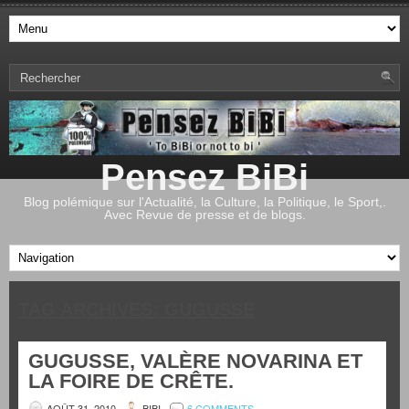
Pensez BiBi
Blog polémique sur l'Actualité, la Culture, la Politique, le Sport,.
Avec Revue de presse et de blogs.
TAG ARCHIVES:
GUGUSSE
GUGUSSE, VALÈRE NOVARINA ET
LA FOIRE DE CRÊTE.
AOÛT 31, 2010
BIBI
6 COMMENTS