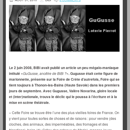
Le 2 juin 2008, BiBi avait publié un article un peu mégalo-maniaque
intitulé «
GuGusse,
ancêtre de BiBi ?
». Gugusse était cette figure de
marionnette, présente sur la Foire de Crête d’autrefois, Foire qui se
tient toujours à Thonon-les-Bains (Haute Savoie) dans les premiers
jours de septembre. Avec Gugusse, Valère Novarina, gloire locale
et (inter)nationale, trouva le déclic qui le poussa à l’écriture et à la
mise en scène théâtrale.
« Cette Foire se trouve être l’une des plus vieilles foires de France. On
y vient pour toutes sortes de choses et de raisons : pour vendre (des
cloches, des animaux, des imperméables, des fromages et des
friandises), boire (du Crêpy des coteaux de Marin), manger, jouer,