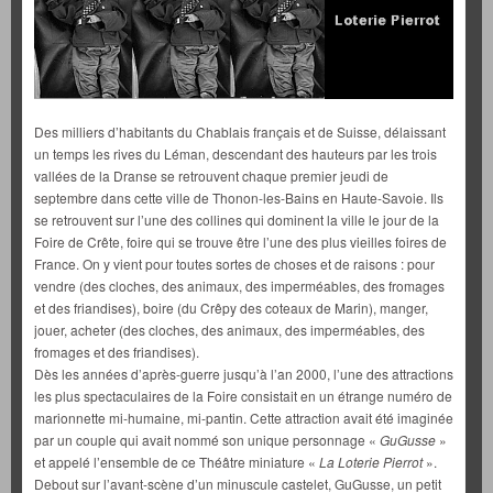
Des milliers d’habitants du Chablais français et de Suisse, délaissant
un temps les rives du Léman, descendant des hauteurs par les trois
vallées de la Dranse se retrouvent chaque premier jeudi de
septembre dans cette ville de Thonon-les-Bains en Haute-Savoie. Ils
se retrouvent sur l’une des collines qui dominent la ville le jour de la
Foire de Crête, foire qui se trouve être l’une des plus vieilles foires de
France. On y vient pour toutes sortes de choses et de raisons : pour
vendre (des cloches, des animaux, des imperméables, des fromages
et des friandises), boire (du Crêpy des coteaux de Marin), manger,
jouer, acheter (des cloches, des animaux, des imperméables, des
fromages et des friandises).
Dès les années d’après-guerre jusqu’à l’an 2000, l’une des attractions
les plus spectaculaires de la Foire consistait en un étrange numéro de
marionnette mi-humaine, mi-pantin. Cette attraction avait été imaginée
par un couple qui avait nommé son unique personnage «
GuGusse
»
et appelé l’ensemble de ce Théâtre miniature «
La Loterie Pierrot
».
Debout sur l’avant-scène d’un minuscule castelet, GuGusse, un petit