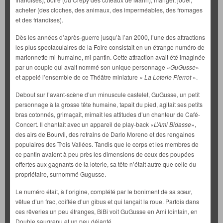
acheter (des cloches, des animaux, des imperméables, des fromages
et des friandises).
Dès les années d’après-guerre jusqu’à l’an 2000, l’une des attractions
les plus spectaculaires de la Foire consistait en un étrange numéro de
marionnette mi-humaine, mi-pantin. Cette attraction avait été imaginée
par un couple qui avait nommé son unique personnage «
GuGusse
»
et appelé l’ensemble de ce Théâtre miniature «
La Loterie Pierrot
».
Debout sur l’avant-scène d’un minuscule castelet, GuGusse, un petit
personnage à la grosse tête humaine, tapait du pied, agitait ses petits
bras cotonnés, grimaçait, mimait les attitudes d’un chanteur de Café-
Concert. Il chantait avec un appareil de play-back «
L’Ami Bidasse
»,
des airs de Bourvil, des refrains de Dario Moreno et des rengaines
populaires des Trois Vallées. Tandis que le corps et les membres de
ce pantin avaient à peu près les dimensions de ceux des poupées
offertes aux gagnants de la loterie, sa tête n’était autre que celle du
propriétaire, surnommé Gugusse.
Le numéro était, à l’origine, complété par le boniment de sa sœur,
vêtue d’un frac, coiffée d’un gibus et qui lançait la roue. Parfois dans
ces rêveries un peu étranges, BiBi voit GuGusse en Ami lointain, en
Double saugrenu et un peu déjanté.