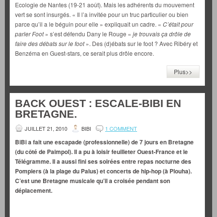
Ecologie de Nantes (19-21 août). Mais les adhérents du mouvement
vert se sont insurgés. « Il l’a invitée pour un truc particulier ou bien
parce qu’il a le béguin pour elle » expliquait un cadre. «
C’était pour
parler Foot
» s’est défendu Dany le Rouge «
je trouvais ça drôle de
faire des débats sur le foot
». Des (d)ébats sur le foot ? Avec Ribéry et
Benzéma en Guest-stars, ce serait plus drôle encore.
Plus>>
BACK OUEST : ESCALE-BIBI EN
BRETAGNE.
JUILLET 21, 2010
BIBI
1 COMMENT
BiBi a fait une escapade (professionnelle) de 7 jours en Bretagne
(du côté de Paimpol). Il a pu à loisir feuilleter Ouest-France et le
Télégramme. Il a aussi fini ses soirées entre repas nocturne des
Pompiers (à la plage du Palus) et concerts de hip-hop (à Plouha).
C’est une Bretagne musicale qu’il a croisée pendant son
déplacement.