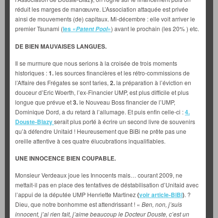
réduit les marges de manœuvre. L’Association attaquée est privée
ainsi de mouvements (de) capitaux. Mi-décembre : elle voit arriver le
premier Tsunami (
les «
»
) avant le prochain (les 20% ) etc.
Patent Pool
DE BIEN MAUVAISES LANGUES.
Il se murmure que nous serions à la croisée de trois moments
historiques :
1.
les sources financières et les rétro-commissions de
l’Affaire des Frégates se sont taries,
2.
la préparation à l’éviction en
douceur d’Eric Woerth, l’ex-Financier UMP, est plus difficile et plus
longue que prévue et
3.
le Nouveau Boss financier de l’UMP,
Dominique Dord, a du retard à l’allumage. Et puis enfin celle-ci :
4.
Douste-Blazy
serait plus porté à écrire un second livre de souvenirs
qu’à défendre Unitaid ! Heureusement que BiBi ne prête pas une
oreille attentive à ces quatre élucubrations inqualifiables.
UNE INNOCENCE BIEN COUPABLE.
Monsieur Verdeaux joue les Innocents mais… courant 2009, ne
mettait-il pas en place des tentatives de déstabilisation d’Unitaid avec
l’appui de la députée UMP Henriette Martinez
(
voir article-BiBi
)
. ?
Dieu, que notre bonhomme est attendrissant ! «
Ben, non, j’suis
innocent, j’ai rien fait, j’aime beaucoup le Docteur Douste, c’est un