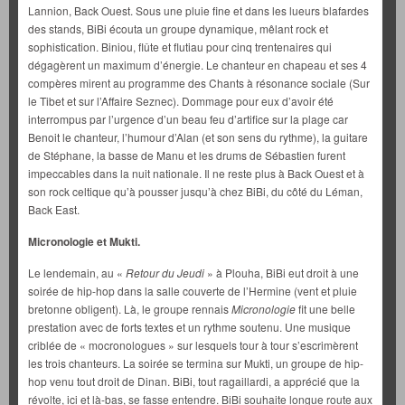
Lannion, Back Ouest. Sous une pluie fine et dans les lueurs blafardes
des stands, BiBi écouta un groupe dynamique, mêlant rock et
sophistication. Biniou, flûte et flutiau pour cinq trentenaires qui
dégagèrent un maximum d’énergie. Le chanteur en chapeau et ses 4
compères mirent au programme des Chants à résonance sociale (Sur
le Tibet et sur l’Affaire Seznec). Dommage pour eux d’avoir été
interrompus par l’urgence d’un beau feu d’artifice sur la plage car
Benoit le chanteur, l’humour d’Alan (et son sens du rythme), la guitare
de Stéphane, la basse de Manu et les drums de Sébastien furent
impeccables dans la nuit nationale. Il ne reste plus à Back Ouest et à
son rock celtique qu’à pousser jusqu’à chez BiBi, du côté du Léman,
Back East.
Micronologie et Mukti.
Le lendemain, au «
Retour du Jeudi
» à Plouha, BiBi eut droit à une
soirée de hip-hop dans la salle couverte de l’Hermine (vent et pluie
bretonne obligent). Là, le groupe rennais
Micronologie
fit une belle
prestation avec de forts textes et un rythme soutenu. Une musique
criblée de « mocronologues » sur lesquels tour à tour s’escrimèrent
les trois chanteurs. La soirée se termina sur Mukti, un groupe de hip-
hop venu tout droit de Dinan. BiBi, tout ragaillardi, a apprécié que la
révolte, ici et là-bas, se fasse entendre. BiBi souhaite longue route aux