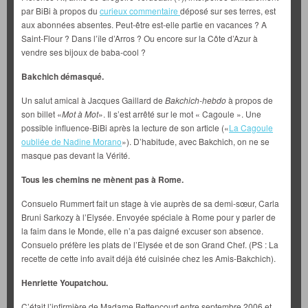
par BiBi à propos du
curieux commentaire
déposé sur ses terres, est
aux abonnées absentes. Peut-être est-elle partie en vacances ? A
Saint-Flour ? Dans l’île d’Arros ? Ou encore sur la Côte d’Azur à
vendre ses bijoux de baba-cool ?
Bakchich démasqué.
Un salut amical à Jacques Gaillard de
Bakchich-hebdo
à propos de
son billet «
Mot à Mot
». Il s’est arrêté sur le mot « Cagoule ». Une
possible influence-BiBi après la lecture de son article («
La Cagoule
oubliée de Nadine Morano
»). D’habitude, avec Bakchich, on ne se
masque pas devant la Vérité.
Tous les chemins ne mènent pas à Rome.
Consuelo Rummert fait un stage à vie auprès de sa demi-sœur, Carla
Bruni Sarkozy à l’Elysée. Envoyée spéciale à Rome pour y parler de
la faim dans le Monde, elle n’a pas daigné excuser son absence.
Consuelo préfère les plats de l’Elysée et de son Grand Chef. (PS : La
recette de cette info avait déjà été cuisinée chez les Amis-Bakchich).
Henriette Youpatchou.
C’était l’infirmière de Madame Bettencourt entre septembre 2006 et