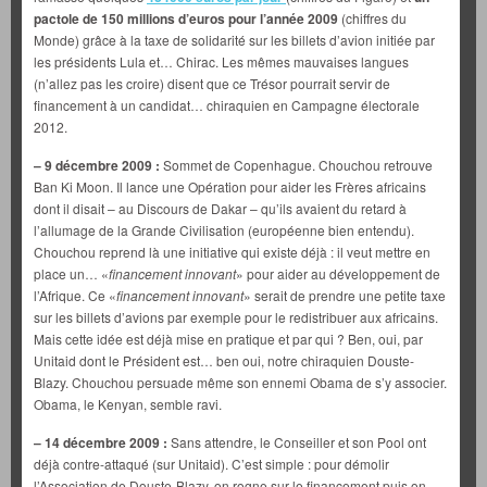
pactole de 150 millions d’euros pour l’année 2009
(chiffres du
Monde) grâce à la taxe de solidarité sur les billets d’avion initiée par
les présidents Lula et… Chirac. Les mêmes mauvaises langues
(n’allez pas les croire) disent que ce Trésor pourrait servir de
financement à un candidat… chiraquien en Campagne électorale
2012.
– 9 décembre 2009 :
Sommet de Copenhague. Chouchou retrouve
Ban Ki Moon. Il lance une Opération pour aider les Frères africains
dont il disait – au Discours de Dakar – qu’ils avaient du retard à
l’allumage de la Grande Civilisation (européenne bien entendu).
Chouchou reprend là une initiative qui existe déjà : il veut mettre en
place un… «
financement innovant
» pour aider au développement de
l’Afrique. Ce «
financement innovant
» serait de prendre une petite taxe
sur les billets d’avions par exemple pour le redistribuer aux africains.
Mais cette idée est déjà mise en pratique et par qui ? Ben, oui, par
Unitaid dont le Président est… ben oui, notre chiraquien Douste-
Blazy. Chouchou persuade même son ennemi Obama de s’y associer.
Obama, le Kenyan, semble ravi.
– 14 décembre 2009 :
Sans attendre, le Conseiller et son Pool ont
déjà contre-attaqué (sur Unitaid). C’est simple : pour démolir
l’Association de Douste-Blazy, on rogne sur le financement puis on