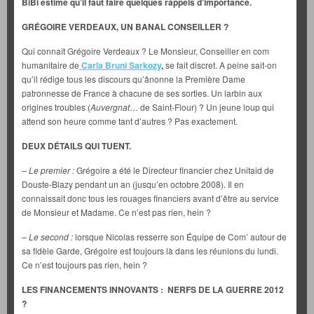
BiBi estime qu’il faut faire quelques rappels d’importance.
GRÉGOIRE VERDEAUX, UN BANAL CONSEILLER ?
Qui connaît Grégoire Verdeaux ? Le Monsieur, Conseiller en com
humanitaire de
Carla Bruni Sarkozy
,
se fait discret. A peine sait-on
qu’il rédige tous les discours qu’ânonne la Première Dame
patronnesse de France à chacune de ses sorties. Un larbin aux
origines troubles (
Auvergnat
… de Saint-Flour) ? Un jeune loup qui
attend son heure comme tant d’autres ? Pas exactement.
DEUX DÉTAILS QUI TUENT.
– Le premier :
Grégoire a été le Directeur financier chez Unitaid de
Douste-Blazy pendant un an (jusqu’en octobre 2008). Il en
connaissait donc tous les rouages financiers avant d’être au service
de Monsieur et Madame. Ce n’est pas rien, hein ?
– Le second :
lorsque Nicolas resserre son Équipe de Com’ autour de
sa fidèle Garde, Grégoire est toujours là dans les réunions du lundi.
Ce n’est toujours pas rien, hein ?
LES FINANCEMENTS INNOVANTS : NERFS DE LA GUERRE 2012
?