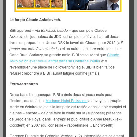
Le forçat Claude Askolovitch.
BiBi apprend – via
Bakchich hebdo
– que son pote Claude
Askolovitch, journaleux du JDD, est en pleine fièvre. Il aurait deux
livres en préparation. Un sur DSK le favori de Claude pour 2012 («
Il
pense une idée à la minute !
») et un autre – en libre entretien – sur
Carla Bruni Sarkozy, sa grande amie. BiBi se souvient que
Claude
Askolovitch avait voulu entrer dans sa Confrérie Twitter
et y
revendiquer une place de Follower privilégié. BiBi a bien fait de
refuser : répondre à BiBi l’aurait fatigué comme jamais.
Extra-terrestres.
De sa base blogguesque, BiBi a émis deux signaux mais pour
l’instant, aucun écho.
Madame Najat Belkacem
a envoyé la groupie
Made en éclaireuse mais la lampiste est restée dans le noir complet et
n’a pas – encore – daigné faire la clarté sur la (supposée) présence
de Ségolène Royal dans l’entreprise publicitaire d’Anne Méaux (ex-
Occident) en 2007 (qui conseille – rappelons-le… Eric Woerth).
Florence R., amie de Grégoire Verdeaux (?), interpellée amicalement