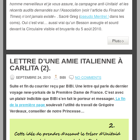
homme merveilleux et je vous assure, la campagne anti-Unitaid et les
récents audits demandés sur l’Association
(voir l’article du
Financial
Times
)
n’ont jamais existé
« . Sacré Greg (
pseudo Mentrel !
dans les
coms). Oui c’est vrai… aussi vrai qu’un Besson aveugle et sourd
devant la Circulaire visible et bruyante du 5 août 2010.
Plus>>
LETTRE D’UNE AMIE ITALIENNE À
CARLITA (2).
SEPTEMBRE 24, 2010
BIBI
NO COMMENTS
Suite et fin du courrier reçu par BiBi. Une lettre qui parle du dernier
voyage new-yorkais de la Première Dame de France. C’est avec
un plaisir indicible que BiBi s’en fait le porteur et messager.
La fin
de la première page
soulevait l’utilité du travail de Grégoire
Verdeaux, conseiller de notre Princesse…