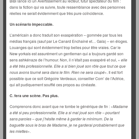
BiBi lance ici un Avertissement au lecteur, futur spectateur du film :
dans la fiction qui va suivre, toute ressemblance avec des personnes
réelles ne serait évidemment que très pure coïncidence.
Un scénario impeccable.
L’américain a donc traduit son exaspération – gommée par tous les
médias français (sauf par Le Canard Enchaîné et… Gala) – en éloges.
Louanges qui sont évidemment trop belles pour être vraies. Car le
New-yorkais est assurément un gentleman qui a toujours gardé son
sens ashkénaze de l’humour. Non, il n’était pas exaspéré et oui, «
elle
a été très professionnelle. Elle a si bien joué son rôle que tout ce que
nous avons tourné sera dans le film. Rien ne sera coupé
». Il est fort
possible que ce soit Grégoire Verdeaux, conseiller Com’ de l’Actrice,
qui ait pudiquement soufflé ces propos au cinéaste.
C. fera une scène. Pas plus.
Comprenons donc avant que ne tombe le générique de fin : «
Madame
a été si peu professionnelle. Elle a si mal joué son rôle – pourtant
sans paroles – que j’hésite même à garder le minimum. De la
baguette sous le bras de Madame, je ne garderai probablement que
les miettes
».