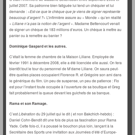
juillet 2007. Sa patronne bien fatiguée lui tend un chéquier et lui
demande : «
Est-ce que le chèque que je viens de signer représente
beaucoup d’argent ?
» L’infirmière assure au « Monde » qu’en réalité
«
Liliane n’a pas la notion de l’argent
». Madame Bettencourt venait
de signer un chèque de 183 millions d’euros. Un chèque à mettre au
panier ou à remettre au banier ?
Dominique Gaspard et les autres.
C’était la femme de chambre de la Maison Liliane. Employée de
février 1991 à décembre 2008, elle a été licenciée elle aussi. On fera
bientôt tout le tour du personnel de M’dame Liliane. On saura peut-
être quelles places occupaient Florence R. et Grégoire son ami dans
le générique du film. Un peu de suspense, un peu de patience : Flo
est pour l’instant toute occupée à l’ouverture de sa boutique et Greg
fait probablement la queue devant les guichets de sa banque.
Rama et son Ramage.
C’est
Libération
du 29 juillet qui le dit ( et non Bakchich-hebdo) :
Daniel Cohn-Bendit dit une fois de plus sa fascination pour Rama
Yade. Cette fois-ci, il a poussé le bouchon plus loin, lançant à la
Secrétaire des Sports une invitation aux Journées d’été d’Europe-