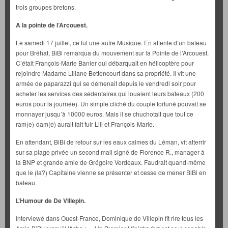
trois groupes bretons.
A la pointe de l’Arcouest.
Le samedi 17 juillet, ce fut une autre Musique. En attente d’un bateau
pour Bréhat, BiBi remarqua du mouvement sur la Pointe de l’Arcouest.
C’était François-Marie Banier qui débarquait en hélicoptère pour
rejoindre Madame Liliane Bettencourt dans sa propriété. Il vit une
armée de paparazzi qui se démenait depuis le vendredi soir pour
acheter les services des sédentaires qui louaient leurs bateaux (200
euros pour la journée). Un simple cliché du couple fortuné pouvait se
monnayer jusqu’à 10000 euros. Mais il se chuchotait que tout ce
ram(e)-dam(e) aurait fait fuir Lili et François-Marie.
En attendant, BiBi de retour sur les eaux calmes du Léman, vit atterrir
sur sa plage privée un second mail signé de Florence R., manager à
la BNP et grande amie de Grégoire Verdeaux. Faudrait quand-même
que le (la?) Capitaine vienne se présenter et cesse de mener BiBi en
bateau.
L’Humour de De Villepin.
Interviewé dans Ouest-France, Dominique de Villepin fit rire tous les