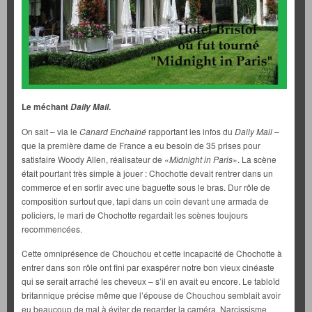
Le méchant
.
Daily Mail
On sait – via le
Canard Enchaîné
rapportant les infos du
Daily Mail
–
que la première dame de France a eu besoin de 35 prises pour
satisfaire Woody Allen, réalisateur de «
Midnight in Paris
». La scène
était pourtant très simple à jouer : Chochotte devait rentrer dans un
commerce et en sortir avec une baguette sous le bras. Dur rôle de
composition surtout que, tapi dans un coin devant une armada de
policiers, le mari de Chochotte regardait les scènes toujours
recommencées.
Cette omniprésence de Chouchou et cette incapacité de Chochotte à
entrer dans son rôle ont fini par exaspérer notre bon vieux cinéaste
qui se serait arraché les cheveux – s’il en avait eu encore. Le tabloïd
britannique précise même que l’épouse de Chouchou semblait avoir
eu beaucoup de mal à éviter de regarder la caméra. Narcissisme