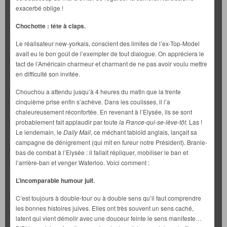
exacerbé oblige !
Chochotte : tête à claps.
Le réalisateur new-yorkais, conscient des limites de l’ex-Top-Model
avait eu le bon goût de l’exempter de tout dialogue. On appréciera le
tact de l’Américain charmeur et charmant de ne pas avoir voulu mettre
en difficulté son invitée.
Chouchou a attendu jusqu’à 4 heures du matin que la trente
cinquième prise enfin s’achève. Dans les coulisses, il l’a
chaleureusement réconfortée. En revenant à l’Elysée, ils se sont
probablement fait applaudir par toute
la France-qui-se-lève-tôt
. Las !
Le lendemain, le
Daily Mail
, ce méchant tabloïd anglais, lançait sa
campagne de dénigrement (qui mit en fureur notre Président). Branle-
bas de combat à l’Elysée : il fallait répliquer, mobiliser le ban et
l’arrière-ban et venger Waterloo. Voici comment :
L’incomparable humour juif.
C’est toujours à double-tour ou à double sens qu’il faut comprendre
les bonnes histoires juives. Elles ont très souvent un sens caché,
latent qui vient démolir avec une douceur feinte le sens manifeste…