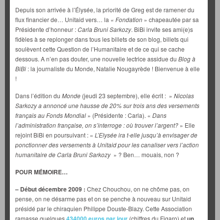
Depuis son arrivée à l’Élysée, la priorité de Greg est de ramener du
flux financier de… Unitaid vers… la
« Fondation
» chapeautée par sa
Présidente d’honneur :
Carla Bruni Sarkozy
. BiBi invite ses ami(e)s
fidèles à se replonger dans tous les billets de son blog, billets qui
soulèvent cette Question de l’Humanitaire et de ce qui se cache
dessous. A n’en pas douter, une nouvelle lectrice assidue du
Blog à
BiBi
: la journaliste du Monde, Natalie Nougayrède ! Bienvenue à elle
!
Dans l’édition du
Monde
(jeudi 23 septembre), elle écrit : »
Nicolas
Sarkozy a annoncé une hausse de 20% sur trois ans des versements
français au Fonds Mondial
» (Présidente : Carla). «
Dans
l’administration française, on s’interroge : où trouver l’argent?
» Elle
rejoint BiBi en poursuivant : «
L’Elysée ira t-elle jusqu’à envisager de
ponctionner des versements à Unitaid pour les canaliser vers l’action
humanitaire de Carla Bruni Sarkozy
» ? Ben… mouais, non ?
POUR MÉMOIRE…
– Début décembre 2009 :
Chez Chouchou, on ne chôme pas, on
pense, on ne désarme pas et on se penche à nouveau sur Unitaid
présidé par le chiraquien Philippe Douste-Blazy. Cette Association
ramasse quelques
434000 euros par jour
(chiffres du Figaro) et
un