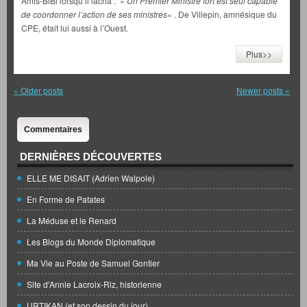
Amis-BiBi lorsqu’il lâcha : »
Un Premier Ministre fort est seul capable
de coordonner l’action de ses ministres
« . De Villepin, amnésique du
CPE, était lui aussi à l’Ouest.
Plus>>
«
Older posts
Newer posts
»
Commentaires
DERNIÈRES DÉCOUVERTES
ELLE ME DISAIT (Adrien Walpole)
En Forme de Patates
La Méduse et le Renard
Les Blogs du Monde Diplomatique
Ma Vie au Poste de Samuel Gontier
Site d'Annie Lacroix-Riz, historienne
URTIKAN (et son dessin du jour)