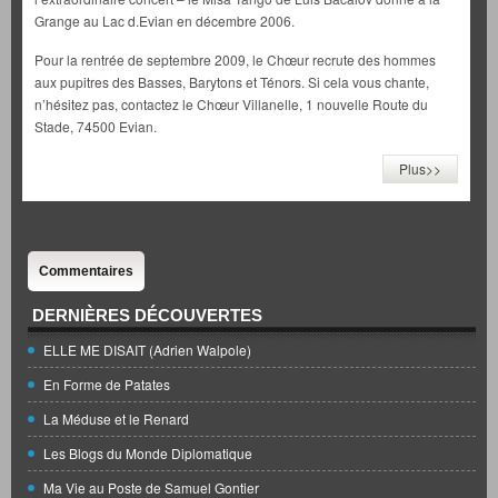
Grange au Lac d.Evian en décembre 2006.
Pour la rentrée de septembre 2009, le Chœur recrute des hommes
aux pupitres des Basses, Barytons et Ténors. Si cela vous chante,
n’hésitez pas, contactez le Chœur Villanelle, 1 nouvelle Route du
Stade, 74500 Evian.
Plus>>
Commentaires
DERNIÈRES DÉCOUVERTES
ELLE ME DISAIT (Adrien Walpole)
En Forme de Patates
La Méduse et le Renard
Les Blogs du Monde Diplomatique
Ma Vie au Poste de Samuel Gontier