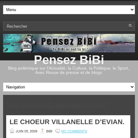
Pensez BiBi
Blog polémique sur l'Actualité, la Culture, la Politique, le Sport,.
Avec Revue de presse et de blogs.
TAG ARCHIVES:
GRANGE AU LAC
LE CHOEUR VILLANELLE D’EVIAN.
JUIN 05, 2009
BIBI
NO COMMENTS