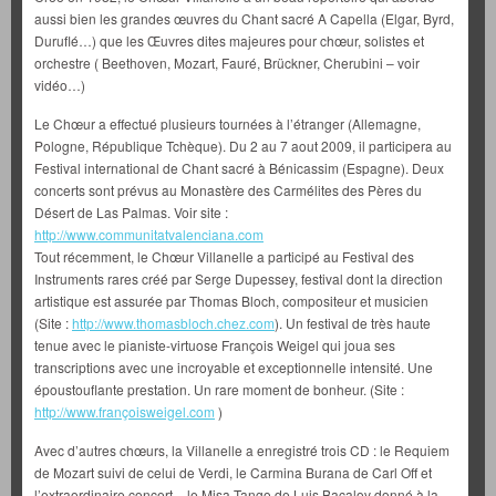
aussi bien les grandes œuvres du Chant sacré A Capella (Elgar, Byrd,
Duruflé…) que les Œuvres dites majeures pour chœur, solistes et
orchestre ( Beethoven, Mozart, Fauré, Brückner, Cherubini – voir
vidéo…)
Le Chœur a effectué plusieurs tournées à l’étranger (Allemagne,
Pologne, République Tchèque). Du 2 au 7 aout 2009, il participera au
Festival international de Chant sacré à Bénicassim (Espagne). Deux
concerts sont prévus au Monastère des Carmélites des Pères du
Désert de Las Palmas. Voir site :
http://www.communitatvalenciana.com
Tout récemment, le Chœur Villanelle a participé au Festival des
Instruments rares créé par Serge Dupessey, festival dont la direction
artistique est assurée par Thomas Bloch, compositeur et musicien
(Site :
http://www.thomasbloch.chez.com
). Un festival de très haute
tenue avec le pianiste-virtuose François Weigel qui joua ses
transcriptions avec une incroyable et exceptionnelle intensité. Une
époustouflante prestation. Un rare moment de bonheur. (Site :
http://www.françoisweigel.com
)
Avec d’autres chœurs, la Villanelle a enregistré trois CD : le Requiem
de Mozart suivi de celui de Verdi, le Carmina Burana de Carl Off et
l’extraordinaire concert – le Misa Tango de Luis Bacalov donné à la