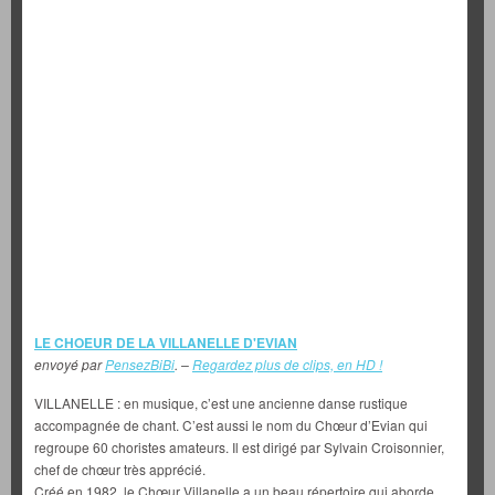
LE CHOEUR DE LA VILLANELLE D'EVIAN
envoyé par
PensezBiBi
. –
Regardez plus de clips, en HD !
VILLANELLE : en musique, c’est une ancienne danse rustique
accompagnée de chant. C’est aussi le nom du Chœur d’Evian qui
regroupe 60 choristes amateurs. Il est dirigé par Sylvain Croisonnier,
chef de chœur très apprécié.
Créé en 1982, le Chœur Villanelle a un beau répertoire qui aborde