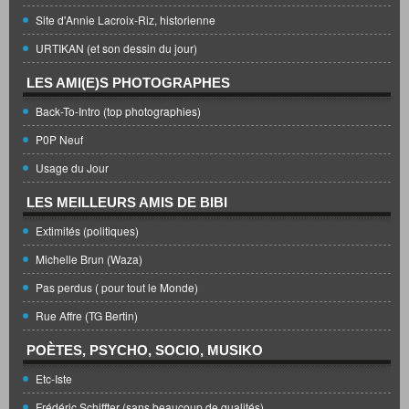
Site d'Annie Lacroix-Riz, historienne
URTIKAN (et son dessin du jour)
LES AMI(E)S PHOTOGRAPHES
Back-To-Intro (top photographies)
P0P Neuf
Usage du Jour
LES MEILLEURS AMIS DE BIBI
Extimités (politiques)
Michelle Brun (Waza)
Pas perdus ( pour tout le Monde)
Rue Affre (TG Bertin)
POÈTES, PSYCHO, SOCIO, MUSIKO
Etc-Iste
Frédéric Schiffter (sans beaucoup de qualités)