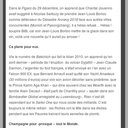
Dans
le Figaro
du 29 décembre, on apprend que Chantal Jouanno
avait suggéré à Nicolas Sarkozy de prendre Jean-Louis Borloo
comme défenseur du Désastre
Annecy 2018
face aux autres villes
concurrentes (Munich et Pyeongchang). Il a hélas refusé… Hélas !
soupire BiBi, car voir Jean-Louis Borloo mettre de la glace dans son
vin, voilà une nouvelle qu’il aurait pu arroser !
Ca plane pour eux.
Via le numéro de
Bakchich
qui fait le bilan 2010, on apprend qu’en
avril dernier – période de l’éruption du volcan Eyjaföll – Jean-Claude
Darmon, l’argentier du foot français, s’était envoyé en l’air avec un
Falcon 900 EX, que Bernard Arnault avait quitté son Yacht
Amadeus
(30 millions d’euros) pour voir son avion décoller sans problème, que
le Prince Karim Aga Khan – qui dîne souvent chez les Woerth avec la
famille Alain Decaut – était parti de Chantilly pour «
sauter dans son
Bombardier Global enregistré au Luxembourg
». Rien n’est dit
cependant sur le
Sarko One
qui nous coûte des milliards. C’est
toujours le même refrain : les Riches ont la tête dans les étoiles
pendant que les Pauvres trainent leurs semelles de plomb.
Champagne pour -presque – tout le Monde.