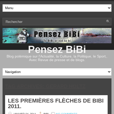
Pensez BiBi
Blog polémique sur l'Actualité, la Culture, la Politique, le Sport,.
Avec Revue de presse et de blogs.
TAG ARCHIVES:
GERARD HOLTZ
LES PREMIÈRES FLÈCHES DE BIBI
2011.
JANVIER 04, 2011
BIBI
NO COMMENTS