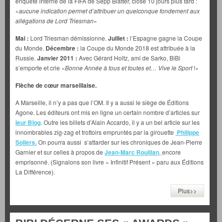
enquête interne de la FIFA de Sepp Blatter, close 10 jours plus tard :
«
aucune indication permet d’attribuer un quelconque fondement aux
allégations de Lord Triesman
»
Mai :
Lord Triesman démissionne.
Juillet :
l’Espagne gagne la Coupe
du Monde.
Décembre :
la Coupe du Monde 2018 est attribuée à la
Russie.
Janvier 2011 :
Avec Gérard Holtz, ami de Sarko, BiBi
s’emporte et crie «
Bonne Année à tous et toutes et… Vive le Sport
!»
Flèche de cœur marseillaise.
A Marseille, il n’y a pas que l’OM. Il y a aussi le siège de Éditions
Agone. Les éditeurs ont mis en ligne un certain nombre d’articles sur
leur Blog
. Outre les billets d’Alain Accardo, il y a un bel article sur les
innombrables zig-zag et trottoirs empruntés par la girouette
Philippe
Sollers.
On pourra aussi s’attarder sur les chroniques de Jean-Pierre
Garnier et sur celles à propos de
Jean-Marc Rouillan,
encore
emprisonné. (Signalons son livre « Infinitif Présent » paru aux Éditions
La Différence).
Plus>>