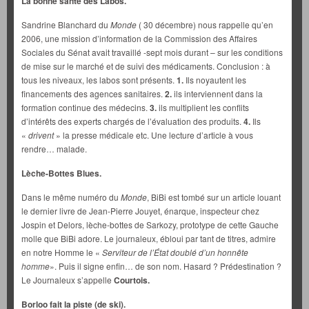
La bonne santé des Labos.
Sandrine Blanchard du
Monde
( 30 décembre) nous rappelle qu’en
2006, une mission d’information de la Commission des Affaires
Sociales du Sénat avait travaillé -sept mois durant – sur les conditions
de mise sur le marché et de suivi des médicaments. Conclusion : à
tous les niveaux, les labos sont présents.
1.
Ils noyautent les
financements des agences sanitaires.
2.
ils interviennent dans la
formation continue des médecins.
3.
ils multiplient les conflits
d’intérêts des experts chargés de l’évaluation des produits.
4.
Ils
«
drivent
» la presse médicale etc. Une lecture d’article à vous
rendre… malade.
Lèche-Bottes Blues.
Dans le même numéro du
Monde
, BiBi est tombé sur un article louant
le dernier livre de Jean-Pierre Jouyet, énarque, inspecteur chez
Jospin et Delors, lèche-bottes de Sarkozy, prototype de cette Gauche
molle que BiBi adore. Le journaleux, ébloui par tant de titres, admire
en notre Homme le «
Serviteur de l’État doublé d’un honnête
homme
». Puis il signe enfin… de son nom. Hasard ? Prédestination ?
Le Journaleux s’appelle
Courtois.
Borloo fait la piste (de ski).