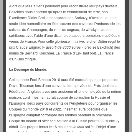
Alors que les Haïtiens peinaient pour reconstruire leur pays dévasté,
Bakchich nous apprend qu’après le tremblement de terre, son
Excellence Didier Bret, ambassadeur de Sarkozy, n’avait eu qu’une
seule idée humanitaire en tête : sauver des caves de l’Ambassade les
caisses de Champagne, de vins, de cognac, de whisky et autres
spiritueux avec l’aide d’une dizaine de sapeurs-pompiers « spéléos »
venus de France. Pour cette glorieuse initiative, le cher Didier reçut le
prix Claude Erignac («
assorti de 8000 euros
» précise Bakchich) des
mains de Bernard Kouchner. La France d’En-Haut boit. La France
d’En-Bas trinque.
La Découpe du Monde.
Cette année-Foot-Bizness 2010 aura été marquée par les propos de
David Triesman lors d’une conversation «privée» du Président de la
Fédération Anglaise avec une ancienne et jolie employée de la même
maison. Lord Triesman aurait accusé de corruption la Russie et
l’Espagne, deux pays concurrents de l’Angleterre pour organiser les
Coupes du monde 2018 et 2022. Triesman aurait déclaré que
l’Espagne comptait corrompre des arbitres pendant la prochaine
Coupe du monde et offrir son soutien à la Russie pour 2022 si elle l’y
aidait. Ces propos tenus le 16 mai dans
le Mail
ont fait l’objet d’une