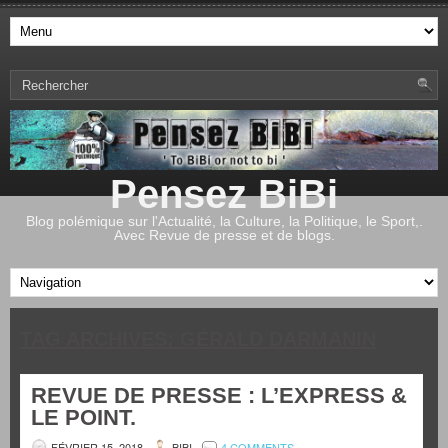
Pensez BiBi
Blog polémique sur l'Actualité, la Culture, la Politique, le Sport,.
Avec Revue de presse et de blogs.
TAG ARCHIVES:
GÉRALD DARMANIN
REVUE DE PRESSE : L’EXPRESS &
LE POINT.
FÉVRIER 15, 2018
BIBI
4 COMMENTS