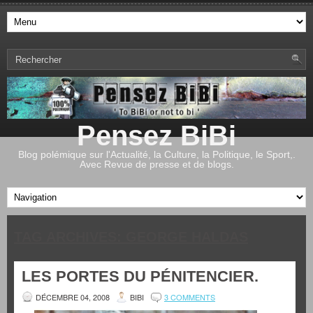
Pensez BiBi
Blog polémique sur l'Actualité, la Culture, la Politique, le Sport,.
Avec Revue de presse et de blogs.
TAG ARCHIVES:
GEORGE HALDAS
LES PORTES DU PÉNITENCIER.
DÉCEMBRE 04, 2008
BIBI
3 COMMENTS