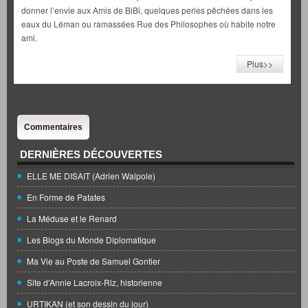
donner l’envie aux Amis de BiBi, quelques perles pêchées dans les
eaux du Léman ou ramassées Rue des Philosophes où habite notre
ami.
Plus>>
Commentaires
DERNIÈRES DÉCOUVERTES
ELLE ME DISAIT (Adrien Walpole)
En Forme de Patates
La Méduse et le Renard
Les Blogs du Monde Diplomatique
Ma Vie au Poste de Samuel Gontier
Site d'Annie Lacroix-Riz, historienne
URTIKAN (et son dessin du jour)