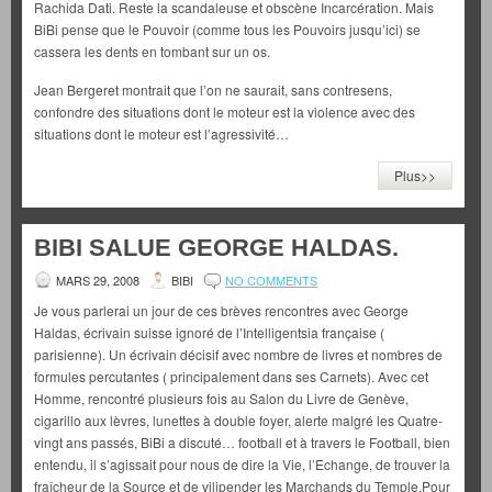
Rachida Dati. Reste la scandaleuse et obscène Incarcération. Mais
BiBi pense que le Pouvoir (comme tous les Pouvoirs jusqu’ici) se
cassera les dents en tombant sur un os.
Jean Bergeret montrait que l’on ne saurait, sans contresens,
confondre des situations dont le moteur est la violence avec des
situations dont le moteur est l’agressivité…
Plus>>
BIBI SALUE GEORGE HALDAS.
MARS 29, 2008
BIBI
NO COMMENTS
Je vous parlerai un jour de ces brèves rencontres avec George
Haldas, écrivain suisse ignoré de l’Intelligentsia française (
parisienne). Un écrivain décisif avec nombre de livres et nombres de
formules percutantes ( principalement dans ses Carnets). Avec cet
Homme, rencontré plusieurs fois au Salon du Livre de Genève,
cigarillo aux lèvres, lunettes à double foyer, alerte malgré les Quatre-
vingt ans passés, BiBi a discuté… football et à travers le Football, bien
entendu, il s’agissait pour nous de dire la Vie, l’Echange, de trouver la
fraîcheur de la Source et de vilipender les Marchands du Temple.Pour