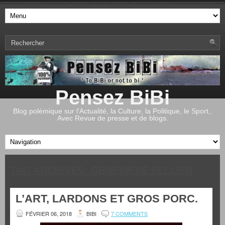
Pensez BiBi
Blog polémique sur l'Actualité, la Culture, la Politique, le Sport,.
Avec Revue de presse et de blogs.
TAG ARCHIVES:
GENEVIÈVE SELLIER
L’ART, LARDONS ET GROS PORC.
FÉVRIER 06, 2018
BIBI
7 COMMENTS