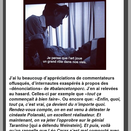
J’ai lu beaucoup d’appréciations de commentateurs
offusqués, d’internautes exaspérés à propos des
«dénonciations» de
#balancetonporc
. J’en ai relevées
au hasard. Celles-ci par exemple que «
tout
ça
commençait à bien faire
». Ou encore que: «
Enfin, quoi,
tout ça, c’est vrai, ça devient du n’importe quoi.
Rendez-vous compte, on en est venu à détester le
cinéaste Polanski, un excellent réalisateur. Et
maintenant, on va jeter l’opprobre sur le génial
Tarantino
[qui a défendu Weinstein]
. Et puis, voilà
qu’on rappelle que Léo Carax s’est mal comporté avec