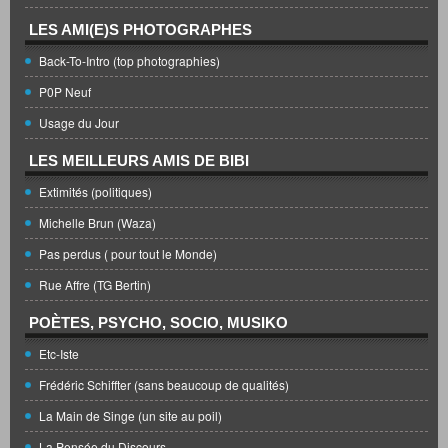
LES AMI(E)S PHOTOGRAPHES
Back-To-Intro (top photographies)
P0P Neuf
Usage du Jour
LES MEILLEURS AMIS DE BIBI
Extimités (politiques)
Michelle Brun (Waza)
Pas perdus ( pour tout le Monde)
Rue Affre (TG Bertin)
POÈTES, PSYCHO, SOCIO, MUSIKO
Etc-Iste
Frédéric Schiffter (sans beaucoup de qualités)
La Main de Singe (un site au poil)
La Pensée du Discours