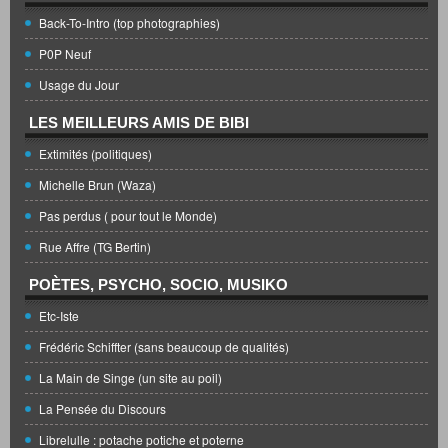
Back-To-Intro (top photographies)
P0P Neuf
Usage du Jour
LES MEILLEURS AMIS DE BIBI
Extimités (politiques)
Michelle Brun (Waza)
Pas perdus ( pour tout le Monde)
Rue Affre (TG Bertin)
POÈTES, PSYCHO, SOCIO, MUSIKO
Etc-Iste
Frédéric Schiffter (sans beaucoup de qualités)
La Main de Singe (un site au poil)
La Pensée du Discours
Librelulle : potache potiche et poterne