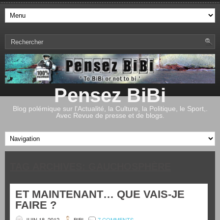
Pensez BiBi
Blog polémique sur l'Actualité, la Culture, la Politique, le Sport,.
Avec Revue de presse et de blogs.
TAG ARCHIVES:
GAUCHOSPHÈRE
ET MAINTENANT… QUE VAIS-JE
FAIRE ?
JUIN 18, 2012
BIBI
7 COMMENTS