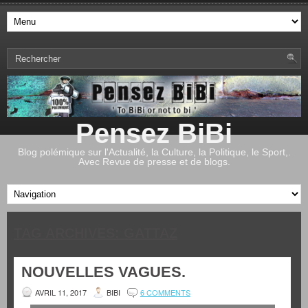
Pensez BiBi
Blog polémique sur l'Actualité, la Culture, la Politique, le Sport,.
Avec Revue de presse et de blogs.
TAG ARCHIVES:
GATTAZ
NOUVELLES VAGUES.
AVRIL 11, 2017
BIBI
6 COMMENTS