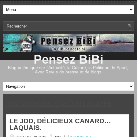
Pensez BiBi
Blog polémique sur l'Actualité, la Culture, la Politique, le Sport,.
Avec Revue de presse et de blogs.
TAG ARCHIVES:
GASTON LAGAFFE
LE JDD, DÉLICIEUX CANARD…
LAQUAIS.
OCTOBRE 18, 2010
BIBI
3 COMMENTS