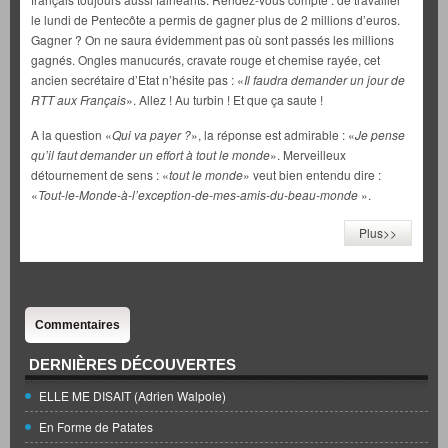
le lundi de Pentecôte a permis de gagner plus de 2 millions d’euros.
Gagner ? On ne saura évidemment pas où sont passés les millions
gagnés. Ongles manucurés, cravate rouge et chemise rayée, cet
ancien secrétaire d’Etat n’hésite pas : «
Il faudra demander un jour de
RTT aux Français
». Allez ! Au turbin ! Et que ça saute !
A la question «
Qui va payer ?
», la réponse est admirable : «
Je pense
qu’il faut demander un effort à tout le monde
». Merveilleux
détournement de sens : «
tout le monde
» veut bien entendu dire :
«
Tout-le-Monde-à-l’exception-de-mes-amis-du-beau-monde
».
Plus>>
Commentaires
DERNIÈRES DÉCOUVERTES
ELLE ME DISAIT (Adrien Walpole)
En Forme de Patates