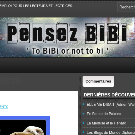
EMPLOI POUR LES LECTEURS ET LECTRICES.
e, la Politique, le Sport,. Avec Revue de presse et de blogs.
SINATRA
Commentaires
DERNIÈRES DÉCOUVE
ELLE ME DISAIT (Adrien Wal
ENTS
En Forme de Patates
La Méduse et le Renard
Les Blogs du Monde Diploma