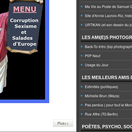
Ma Vie au Poste de Samuel G
Site d'Annie Lacroix-Riz, hist
URTIKAN (et son dessin du jo
LES AMI(E)S PHOTOG
Back-To-Intro (top photograph
P0P Neuf
Usage du Jour
LES MEILLEURS AMIS D
Extimités (politiques)
Michelle Brun (Waza)
Pas perdus ( pour tout le Mo
Rue Affre (TG Bertin)
Plus>>
POÈTES, PSYCHO, SOC