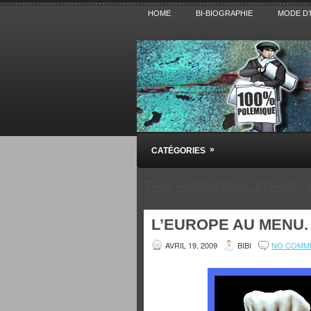
HOME
BI-BIOGRAPHIE
MODE D’
Pensez BiBi
»
CATÉGORIES
Blog polémique sur l'Actualité, la Cultur
TAG ARCHIVES:
FRANK 
L’EUROPE AU MENU.
AVRIL 19, 2009
BIBI
NO COMM