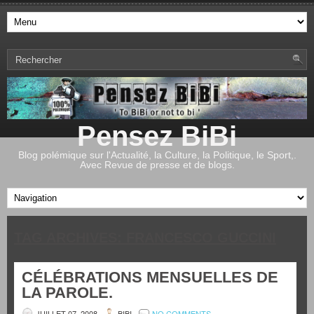
Pensez BiBi
Blog polémique sur l'Actualité, la Culture, la Politique, le Sport,.
Avec Revue de presse et de blogs.
TAG ARCHIVES:
FRANCESCO GUCCINI
CÉLÉBRATIONS MENSUELLES DE
LA PAROLE.
JUILLET 07, 2008
BIBI
NO COMMENTS