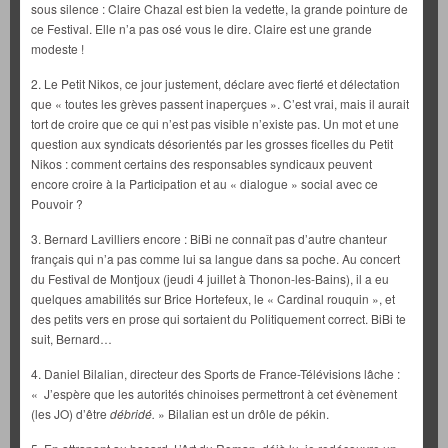
sous silence : Claire Chazal est bien la vedette, la grande pointure de
ce Festival. Elle n’a pas osé vous le dire. Claire est une grande
modeste !
2. Le Petit Nikos, ce jour justement, déclare avec fierté et délectation
que « toutes les grèves passent inaperçues ». C’est vrai, mais il aurait
tort de croire que ce qui n’est pas visible n’existe pas. Un mot et une
question aux syndicats désorientés par les grosses ficelles du Petit
Nikos : comment certains des responsables syndicaux peuvent
encore croire à la Participation et au « dialogue » social avec ce
Pouvoir ?
3. Bernard Lavilliers encore : BiBi ne connaît pas d’autre chanteur
français qui n’a pas comme lui sa langue dans sa poche. Au concert
du Festival de Montjoux (jeudi 4 juillet à Thonon-les-Bains), il a eu
quelques amabilités sur Brice Hortefeux, le « Cardinal rouquin », et
des petits vers en prose qui sortaient du Politiquement correct. BiBi te
suit, Bernard…
4. Daniel Bilalian, directeur des Sports de France-Télévisions lâche :
« J’espère que les autorités chinoises permettront à cet évènement
(les JO) d’être
débridé.
» Bilalian est un drôle de pékin.