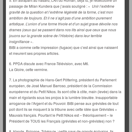
5. En attrapant au hasard, L’Art du Roman, déjà lu, je redécouvre un
passage de Milan Kundera que j’avais souligné : «
Unir l’extrême
gravité de la question et l’extrême légèreté de la forme, c’est mon
ambition de toujours. Et il ne s’agit pas d’une ambition purement
artistique. L’union d’une forme frivole et d’un sujet grave dévoile nos
drames (ceux qui se passent dans nos lits ainsi que ceux que nous
jouons sur la grande scène de l’Histoire) dans leur terrible
insignifiance
».
BiBi a comme cette impression (fugace) que c’est ainsi que naissent
et meurent ses propres articles.
6. PPDA discute avec France-Télévision, avec M6.
La Gloire, cette vermine.
7. La photographie de Hans-Gert Pöttering, président du Parlement
européen, de José Manuel Barroso, président de la Commission
européenne et du Petit Nikos. Ils sont côte à côte, main (levée) dans la
main et rigolards sous les projos à la lumière bleutée. Insupportable
arrogance de l’Argent et du Pouvoir. BiBi pense aux grévistes de tout
poil dont ils se moquent à la tribune avec cette idée que Grévistes =
Mauvais français. Pourtant le Petit Nikos est – théoriquement – le
Président de TOUS les Français (grévistes et non-grévistes) non ?
8. Irlande, Pologne, Tchéquie : petits pays de grands écrivains. Ils