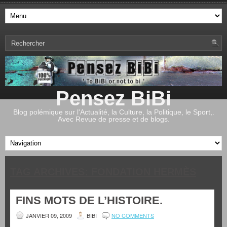
Pensez BiBi
Blog polémique sur l'Actualité, la Culture, la Politique, le Sport,.
Avec Revue de presse et de blogs.
TAG ARCHIVES:
FONDATION HERMÈS
FINS MOTS DE L’HISTOIRE.
JANVIER 09, 2009
BIBI
NO COMMENTS