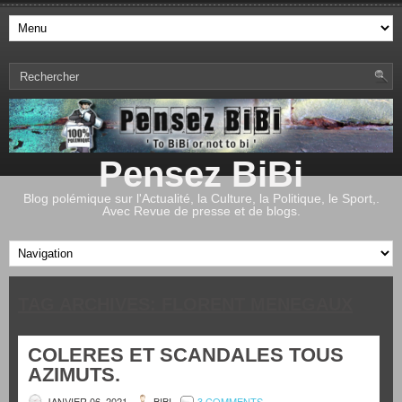
Pensez BiBi
Blog polémique sur l'Actualité, la Culture, la Politique, le Sport,.
Avec Revue de presse et de blogs.
TAG ARCHIVES:
FLORENT MENEGAUX
COLERES ET SCANDALES TOUS
AZIMUTS.
JANVIER 06, 2021
BIBI
3 COMMENTS