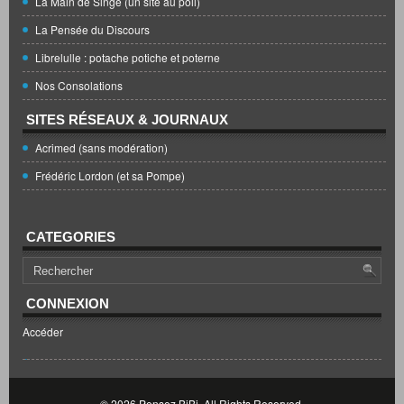
La Main de Singe (un site au poil)
La Pensée du Discours
Librelulle : potache potiche et poterne
Nos Consolations
SITES RÉSEAUX & JOURNAUX
Acrimed (sans modération)
Frédéric Lordon (et sa Pompe)
CATEGORIES
CONNEXION
Accéder
© 2026
Pensez BiBi
. All Rights Reserved.