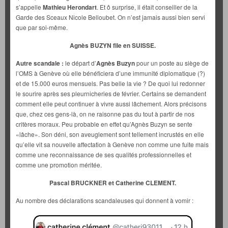
s’appelle
Mathieu Herondart
. Et ô surprise, il était conseiller de la
Garde des Sceaux Nicole Belloubet. On n’est jamais aussi bien servi
que par soi-même.
Agnès BUZYN file en SUISSE.
Autre scandale :
le départ d’
Agnès Buzyn
pour un poste au siège de
l’OMS à Genève où elle bénéficiera d’une immunité diplomatique (?)
et de 15.000 euros mensuels. Pas belle la vie ? De quoi lui redonner
le sourire après ses pleurnicheries de février. Certains se demandent
comment elle peut continuer à vivre aussi lâchement. Alors précisons
que, chez ces gens-là, on ne raisonne pas du tout à partir de nos
critères moraux. Peu probable en effet qu’Agnès Buzyn se sente
«lâche». Son déni, son aveuglement sont tellement incrustés en elle
qu’elle vit sa nouvelle affectation à Genève non comme une fuite mais
comme une reconnaissance de ses qualités professionnelles et
comme une promotion méritée.
Pascal BRUCKNER et Catherine CLEMENT.
Au nombre des déclarations scandaleuses qui donnent à vomir :