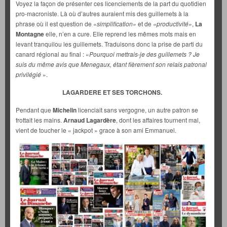
Voyez la façon de présenter ces licenciements de la part du quotidien
pro-macroniste. Là où d’autres auraient mis des guillemets à la
phrase où il est question de
«simplification»
et de
«productivité»
,
La
Montagne
elle, n’en a cure. Elle reprend les mêmes mots mais en
levant tranquilou les guillemets. Traduisons donc la prise de parti du
canard régional au final : «
Pourquoi mettrais-je des guillemets ? Je
suis du même avis que Menegaux, étant fièrement son relais patronal
privilégié
».
LAGARDERE ET SES TORCHONS.
Pendant que
Michelin
licenciait sans vergogne, un autre patron se
frottait les mains.
Arnaud Lagardère
, dont les affaires tournent mal,
vient de toucher le « jackpot » grace à son ami Emmanuel.