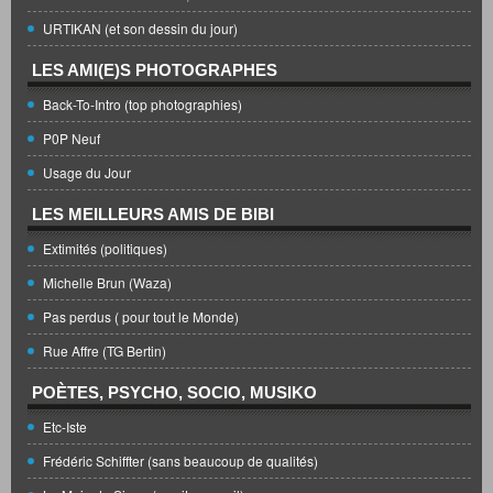
URTIKAN (et son dessin du jour)
LES AMI(E)S PHOTOGRAPHES
Back-To-Intro (top photographies)
P0P Neuf
Usage du Jour
LES MEILLEURS AMIS DE BIBI
Extimités (politiques)
Michelle Brun (Waza)
Pas perdus ( pour tout le Monde)
Rue Affre (TG Bertin)
POÈTES, PSYCHO, SOCIO, MUSIKO
Etc-Iste
Frédéric Schiffter (sans beaucoup de qualités)