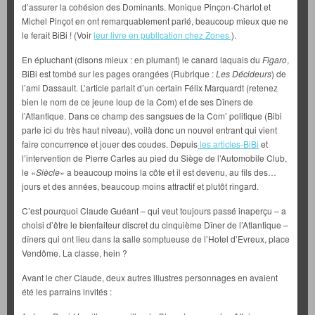
d’assurer la cohésion des Dominants. Monique Pinçon-Charlot et
Michel Pinçot en ont remarquablement parlé, beaucoup mieux que ne
le ferait BiBi ! (Voir
leur livre en publication chez Zones
).
En épluchant (disons mieux : en plumant) le canard laquais du
Figaro
,
BiBi est tombé sur les pages orangées (Rubrique :
Les Décideurs
) de
l’ami Dassault. L’article parlait d’un certain Félix Marquardt (retenez
bien le nom de ce jeune loup de la Com) et de ses Dîners de
l’Atlantique. Dans ce champ des sangsues de la Com’ politique (Bibi
parle ici du très haut niveau), voilà donc un nouvel entrant qui vient
faire concurrence et jouer des coudes. Depuis
les articles-BiBi
et
l’intervention de Pierre Carles au pied du Siège de l’Automobile Club,
le «
Siècle
» a beaucoup moins la côte et il est devenu, au fils des…
jours et des années, beaucoup moins attractif et plutôt ringard.
C’est pourquoi Claude Guéant – qui veut toujours passé inaperçu – a
choisi d’être le bienfaiteur discret du cinquième Dîner de l’Atlantique –
dîners qui ont lieu dans la salle somptueuse de l’Hotel d’Evreux, place
Vendôme. La classe, hein ?
Avant le cher Claude, deux autres illustres personnages en avaient
été les parrains invités :