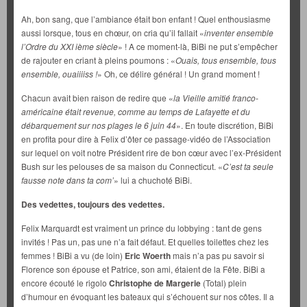
Ah, bon sang, que l’ambiance était bon enfant ! Quel enthousiasme
aussi lorsque, tous en chœur, on cria qu’il fallait «
inventer ensemble
l’Ordre du XXI ième siècle
» ! A ce moment-là, BiBi ne put s’empêcher
de rajouter en criant à pleins poumons : «
Ouais, tous ensemble, tous
ensemble, ouaiiiiss !
» Oh, ce délire général ! Un grand moment !
Chacun avait bien raison de redire que «
la Vieille amitié franco-
américaine était revenue, comme au temps de Lafayette et du
débarquement sur nos plages le 6 juin 44
». En toute discrétion, BiBi
en profita pour dire à Felix d’ôter ce passage-vidéo de l’Association
sur lequel on voit notre Président rire de bon cœur avec l’ex-Président
Bush sur les pelouses de sa maison du Connecticut. «
C’est ta seule
fausse note dans ta com’
» lui a chuchoté BiBi.
Des vedettes, toujours des vedettes.
Felix Marquardt est vraiment un prince du lobbying : tant de gens
invités ! Pas un, pas une n’a fait défaut. Et quelles toilettes chez les
femmes ! BiBi a vu (de loin)
Eric Woerth
mais n’a pas pu savoir si
Florence son épouse et Patrice, son ami, étaient de la Fête. BiBi a
encore écouté le rigolo
Christophe de Margerie
(Total) plein
d’humour en évoquant les bateaux qui s’échouent sur nos côtes. Il a