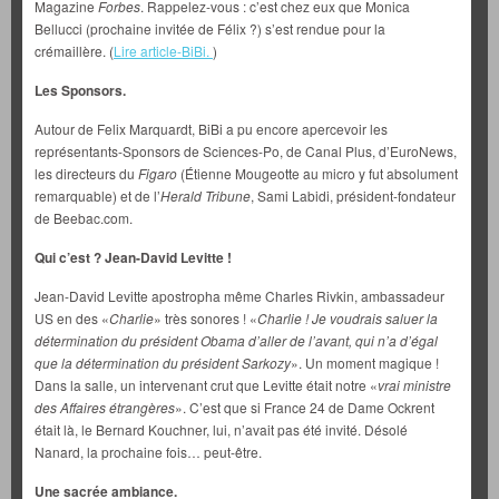
Magazine
Forbes
. Rappelez-vous : c’est chez eux que Monica
Bellucci (prochaine invitée de Félix ?) s’est rendue pour la
crémaillère. (
Lire article-BiBi.
)
Les Sponsors.
Autour de Felix Marquardt, BiBi a pu encore apercevoir les
représentants-Sponsors de Sciences-Po, de Canal Plus, d’EuroNews,
les directeurs du
Figaro
(Étienne Mougeotte au micro y fut absolument
remarquable) et de l’
Herald Tribune
, Sami Labidi, président-fondateur
de Beebac.com.
Qui c’est ? Jean-David Levitte !
Jean-David Levitte apostropha même Charles Rivkin, ambassadeur
US en des «
Charlie
» très sonores ! «
Charlie ! Je voudrais saluer la
détermination du président Obama d’aller de l’avant, qui n’a d’égal
que la détermination du président Sarkozy
». Un moment magique !
Dans la salle, un intervenant crut que Levitte était notre «
vrai ministre
des Affaires étrangères
». C’est que si France 24 de Dame Ockrent
était là, le Bernard Kouchner, lui, n’avait pas été invité. Désolé
Nanard, la prochaine fois… peut-être.
Une sacrée ambiance.