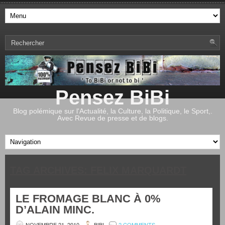
Pensez BiBi
Blog polémique sur l'Actualité, la Culture, la Politique, le Sport,.
Avec Revue de presse et de blogs.
TAG ARCHIVES:
FELIX MARQUARDT
LE FROMAGE BLANC À 0%
D’ALAIN MINC.
NOVEMBRE 21, 2010
BIBI
2 COMMENTS