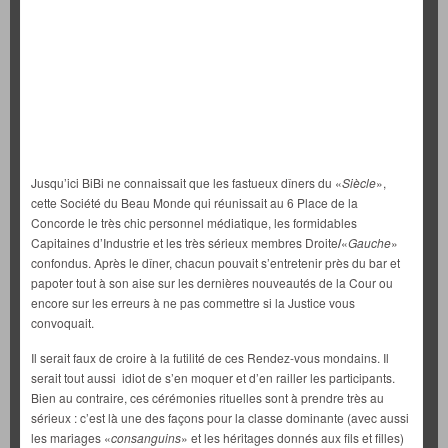
Jusqu’ici BiBi ne connaissait que les fastueux dîners du «
Siècle
»,
cette Société du Beau Monde qui réunissait au 6 Place de la
Concorde le très chic personnel médiatique, les formidables
Capitaines d’Industrie et les très sérieux membres Droite
/
«
Gauche
»
confondus. Après le dîner, chacun pouvait s’entretenir près du bar et
papoter tout à son aise sur les dernières nouveautés de la Cour ou
encore sur les erreurs à ne pas commettre si la Justice vous
convoquait.
Il serait faux de croire à la futilité de ces Rendez-vous mondains. Il
serait tout aussi idiot de s’en moquer et d’en railler les participants.
Bien au contraire, ces cérémonies rituelles sont à prendre très au
sérieux : c’est là une des façons pour la classe dominante (avec aussi
les mariages «
consanguins
» et les héritages donnés aux fils et filles)