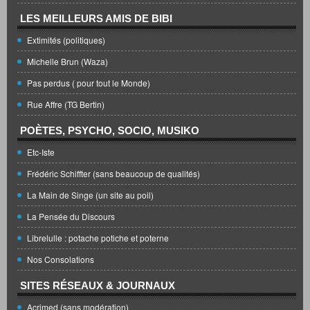
LES MEILLEURS AMIS DE BIBI
Extimités (politiques)
Michelle Brun (Waza)
Pas perdus ( pour tout le Monde)
Rue Affre (TG Bertin)
POÈTES, PSYCHO, SOCIO, MUSIKO
Etc-Iste
Frédéric Schiffter (sans beaucoup de qualités)
La Main de Singe (un site au poil)
La Pensée du Discours
Librelulle : potache potiche et poterne
Nos Consolations
SITES RÉSEAUX & JOURNAUX
Acrimed (sans modération)