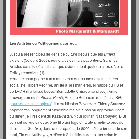
Les Artistes du Politiquement correct.
Jusqu’à présent, peu de gens de culture depuis que les
Diners
existent (Octobre 2009), peu d’artistes mais patientons. Sans les
Artistes dans le décor, il manque évidemment quelque chose. Notre
Felix y remédiera
.(1).
Verre de champagne à la main, BiBi a quand même salué le très
socialiste Hubert Védrine, artiste à ses manières, échappé du PS et
de LVMH (il a laissé bosser Bernadette Chirac à sa place), Anne
Lauvergeon notre
Atomic Bomb
, Antoine Bernheim (qui félicita BiBi
pour son article élogieux
), il a vu Nicolas Beverez et Thierry Saussez
papoter très longuement ensemble mais n’a pas pu approcher l’hôte
du dîner (le Président du Kazakhstan, Noursoultan Nazarbayev). BiBi
connaît de vue sa deuxième fille qui loge en toute simplicité près de
chez lui, à Genève, dans une propriété de 8000 m2. La fortune de son
mari, Timour Kulibayev, s’élève à 2,1 millions de dollars selon le