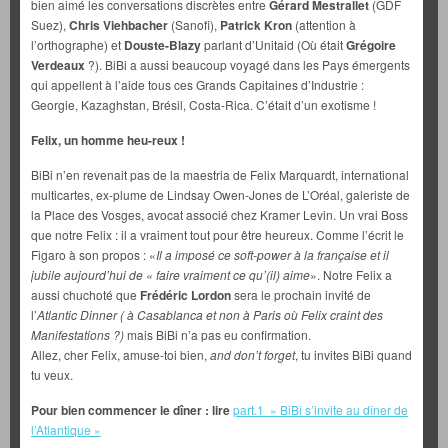
bien aimé les conversations discrètes entre
Gérard Mestrallet
(GDF
Suez),
Chris Viehbacher
(Sanofi),
Patrick Kron
(attention à
l’orthographe) et
Douste-Blazy
parlant d’Unitaid (Où était
Grégoire
Verdeaux
?). BiBi a aussi beaucoup voyagé dans les Pays émergents
qui appellent à l’aide tous ces Grands Capitaines d’Industrie :
Georgie, Kazaghstan, Brésil, Costa-Rica. C’était d’un exotisme !
Felix, un homme heu-reux !
BiBi n’en revenait pas de la maestria de Felix Marquardt, international
multicartes, ex-plume de Lindsay Owen-Jones de L’Oréal, galeriste de
la Place des Vosges, avocat associé chez Kramer Levin. Un vrai Boss
que notre Felix : il a vraiment tout pour être heureux. Comme l’écrit le
Figaro à son propos : «
Il a imposé ce soft-power à la française et il
jubile aujourd’hui de « faire vraiment ce qu’(il) aime
». Notre Felix a
aussi chuchoté que
Frédéric Lordon
sera le prochain invité de
l’
Atlantic Dinner ( à Casablanca et non à Paris où Felix craint des
Manifestations ?)
mais BiBi n’a pas eu confirmation.
Allez, cher Felix, amuse-toi bien,
and don’t forget
, tu invites BiBi quand
tu veux.
Pour bien commencer le dîner : lire
part.1 » BiBi s’invite au dîner de
l’Atlantique »