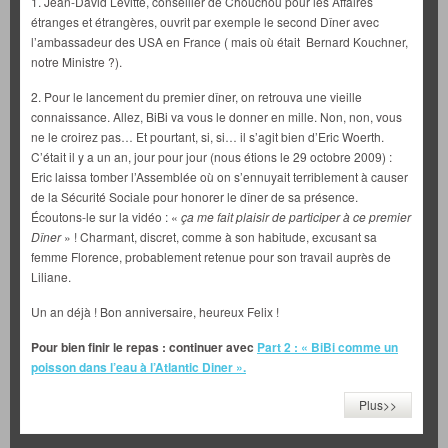
1. Jean-David Levitte, conseiller de Chouchou pour les Affaires
étranges et étrangères, ouvrit par exemple le second Dîner avec
l’ambassadeur des USA en France ( mais où était Bernard Kouchner,
notre Ministre ?).
2. Pour le lancement du premier dîner, on retrouva une vieille
connaissance. Allez, BiBi va vous le donner en mille. Non, non, vous
ne le croirez pas… Et pourtant, si, si… il s’agit bien d’Eric Woerth.
C’était il y a un an, jour pour jour (nous étions le 29 octobre 2009) :
Eric laissa tomber l’Assemblée où on s’ennuyait terriblement à causer
de la Sécurité Sociale pour honorer le dîner de sa présence.
Écoutons-le sur la vidéo : «
ça me fait plaisir de participer à ce premier
Dîner
» ! Charmant, discret, comme à son habitude, excusant sa
femme Florence, probablement retenue pour son travail auprès de
Liliane.
Un an déjà ! Bon anniversaire, heureux Felix !
Pour bien finir le repas : continuer avec
Part 2 : « BiBi comme un
poisson dans l’eau à l’Atlantic Diner ».
Plus>>