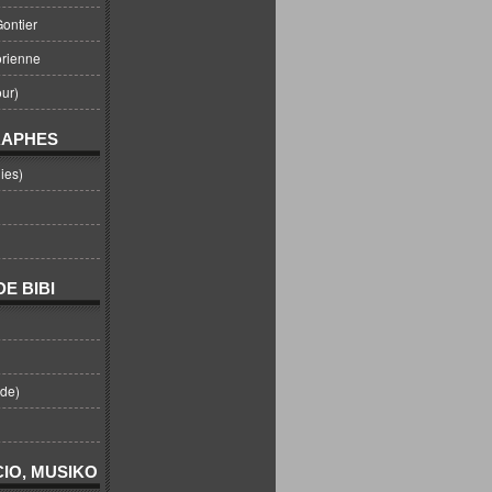
ontier
orienne
ur)
RAPHES
ies)
E BIBI
nde)
IO, MUSIKO