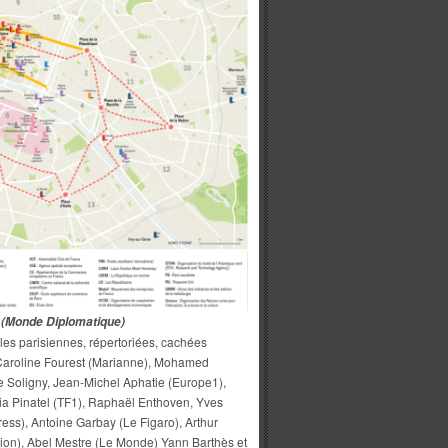
r (Monde Diplomatique)
les parisiennes, répertoriées, cachées
 Caroline Fourest (Marianne), Mohamed
e Soligny, Jean-Michel Aphatie (Europe1),
a Pinatel (TF1), Raphaël Enthoven, Yves
ress), Antoine Garbay (Le Figaro), Arthur
ation), Abel Mestre (Le Monde) Yann Barthès et