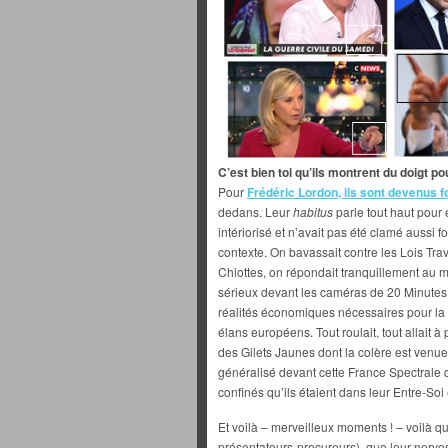
C’est bien toi qu’ils montrent du doigt po
Pour
Frédéric Lordon, ils sont devenus f
dedans. Leur
habitus
parle tout haut pour e
intériorisé et n’avait pas été clamé aussi 
contexte. On bavassait contre les Lois Trav
Chiottes, on répondait tranquillement au 
sérieux devant les caméras de 20 Minutes 
réalités économiques nécessaires pour la 
élans européens. Tout roulait, tout allait 
des Gilets Jaunes dont la colère est venue 
généralisé devant cette France Spectrale qu
confinés qu’ils étaient dans leur Entre-Soi e
Et voilà – merveilleux moments ! – voilà qu
présentateurs-procureurs), que leur nervos