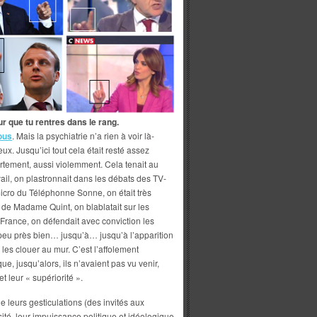
ur que tu rentres dans le rang.
ous
. Mais la psychiatrie n’a rien à voir là-
ux. Jusqu’ici tout cela était resté assez
fortement, aussi violemment. Cela tenait au
ail, on plastronnait dans les débats des TV-
micro du Téléphonne Sonne, on était très
de Madame Quint, on blablatait sur les
France, on défendait avec conviction les
à peu près bien… jusqu’à… jusqu’à l’apparition
les clouer au mur. C’est l’affolement
e, jusqu’alors, ils n’avaient pas vu venir,
t leur « supériorité ».
e leurs gesticulations (des invités aux
ité, leur impuissance politique et idéologique