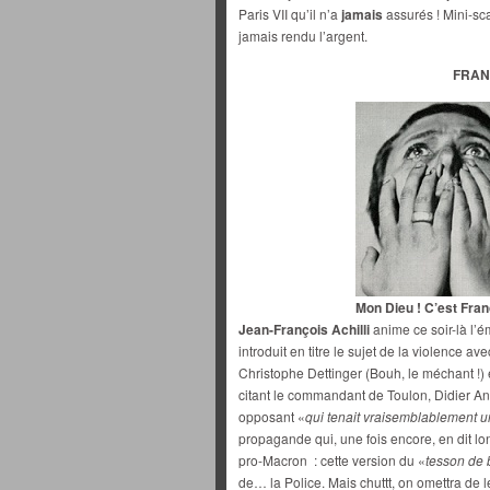
Paris VII qu’il n’a
jamais
assurés ! Mini-sc
jamais rendu l’argent.
FRAN
Mon Dieu ! C’est Fran
Jean-François Achilli
anime ce soir-là l’é
introduit en titre le sujet de la violence av
Christophe Dettinger (Bouh, le méchant !) 
citant le commandant de Toulon, Didier A
opposant «
qui tenait vraisemblablement u
propagande qui, une fois encore, en dit lo
pro-Macron : cette version du «
tesson de 
de… la Police. Mais chuttt, on omettra de l