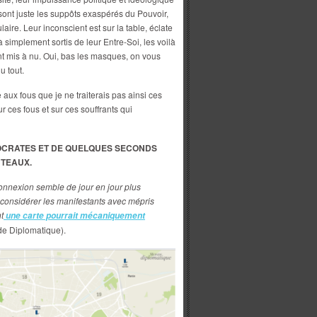
s sont juste les suppôts exaspérés du Pouvoir,
aire. Leur inconscient est sur la table, éclate
à simplement sortis de leur Entre-Soi, les voilà
t mis à nu. Oui, bas les masques, on vous
u tout.
 aux fous que je ne traiterais pas ainsi ces
r ces fous et sur ces souffrants qui
OCRATES ET DE QUELQUES SECONDS
TEAUX.
éconnexion semble de jour en jour plus
 considérer les manifestants avec mépris
t
une carte pourrait mécaniquement
de Diplomatique).