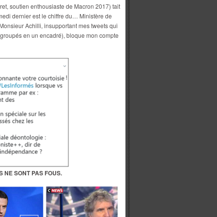
iret, soutien enthousiaste de Macron 2017) tait
di dernier est le chiffre du… Ministère de
 Monsieur Achilli, insupportant mes tweets qui
 regroupés en un encadré), bloque mon compte
S NE SONT PAS FOUS.