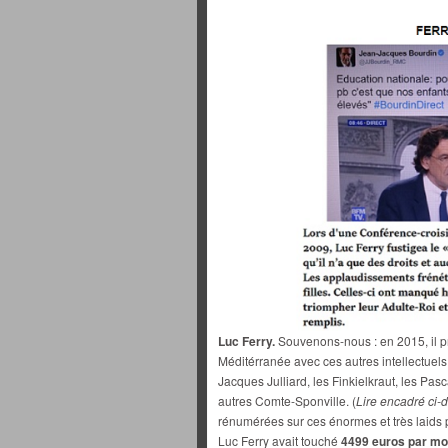
Luc Ferry.
Souvenons-nous : en 2015, il pr
Méditérranée avec ces autres intellectuels
Jacques Julliard, les Finkielkraut, les Pas
autres Comte-Sponville. (
Lire encadré ci-
rénumérées sur ces énormes et très laids
Luc Ferry avait touché
4499 euros par mo