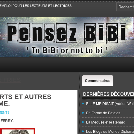
EMPLOI POUR LES LECTEURS ET LECTRICES.
e, la Politique, le Sport,. Avec Revue de presse et de blogs.
 FRIES
Commentaires
DERNIÈRES DÉCOUVE
RTS ET AUTRES
ME.
ELLE ME DISAIT (Adrien Wal
MENTS
En Forme de Patates
 FERRY.
La Méduse et le Renard
Les Blogs du Monde Diploma