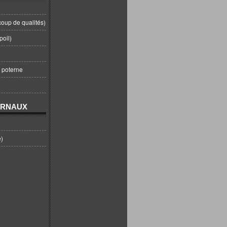
coup de qualités)
poil)
t poterne
URNAUX
e)