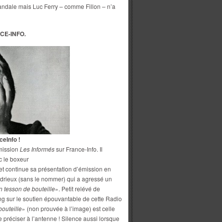
andale mais Luc Ferry – comme Fillon – n’a
CE-INFO.
ceInfo !
mission
Les Informés
sur France-Info. Il
ec le boxeur
et continue sa présentation d’émission en
ndrieux (sans le nommer) qui a agressé un
n tesson de bouteille
». Petit relévé de
ng sur le soutien épouvantable de cette Radio
bouteille
» (non prouvée à l’image) est celle
e préciser à l’antenne ! Silence aussi lorsque