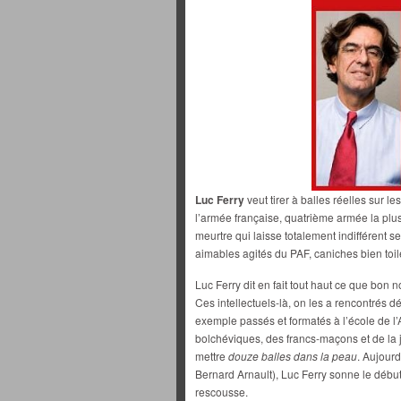
Luc Ferry
veut tirer à balles réelles sur le
l’armée française, quatrième armée la plu
meurtre qui laisse totalement indifférent s
aimables agités du PAF, caniches bien toile
Luc Ferry dit en fait tout haut ce que bon 
Ces intellectuels-là, on les a rencontrés 
exemple passés et formatés à l’école de l’A
bolchéviques, des francs-maçons et de la jui
mettre
douze balles dans la peau
. Aujourd
Bernard Arnault), Luc Ferry sonne le débu
rescousse.