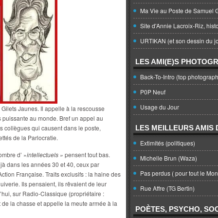
Ma Vie au Poste de Samuel G
Site d'Annie Lacroix-Riz, hist
URTIKAN (et son dessin du jo
LES AMI(E)S PHOTOG
Back-To-Intro (top photograph
P0P Neuf
Usage du Jour
s Gilets Jaunes. Il appelle à la rescousse
s puissante au monde. Bref un appel au
es collègues qui causent dans le poste,
LES MEILLEURS AMIS D
ttés de la Parlocratie.
Extimités (politiques)
nombre d’ »
intellectuels »
pensent tout bas.
Michelle Brun (Waza)
déjà dans les années 30 et 40, ceux par
Pas perdus ( pour tout le Mo
ction Française. Traits exclusifs : la haine des
verie. Ils pensaient, ils rêvaient de leur
Rue Affre (TG Bertin)
’hui, sur Radio-Classique (propriétaire :
t de la chasse et appelle la meute armée à la
POÈTES, PSYCHO, SOC