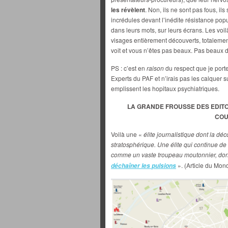
les révèlent
. Non, ils ne sont pas fous, il
incrédules devant l’inédite résistance popul
dans leurs mots, sur leurs écrans. Les voil
visages entièrement découverts, totalemen
voit et vous n’êtes pas beaux. Pas beaux d
PS : c’est en
raison
du respect que je porte
Experts du PAF et n’irais pas les calquer su
emplissent les hopitaux psychiatriques.
LA GRANDE FROUSSE DES EDIT
COU
Voilà une «
élite journalistique dont la d
stratosphérique. Une élite qui continue de
comme un vaste troupeau moutonnier, don
». (Article du Mon
déchaîner les pulsions