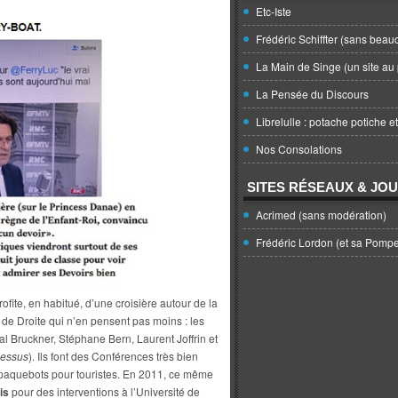
Etc-Iste
Frédéric Schiffter (sans beau
La Main de Singe (un site au 
La Pensée du Discours
Librelulle : potache potiche e
Nos Consolations
SITES RÉSEAUX & JO
Acrimed (sans modération)
Frédéric Lordon (et sa Pomp
ofite, en habitué, d’une croisière autour de la
 de Droite qui n’en pensent pas moins : les
cal Bruckner, Stéphane Bern, Laurent Joffrin et
dessus
). Ils font des Conférences très bien
 paquebots pour touristes. En 2011, ce même
is
pour des interventions à l’Université de