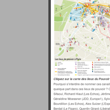
Cliquez sur la carte des lieux du Pouvoi
Pourquoi s’interdire de nommer ces canail
quelque part dans ces lieux de pouvoir ?
Sifaoui, Richard Hiaut (Les Echos), Jérôm
Géraldine Woessner (JDD, Europe1), Sylvi
Bourdillon (Les Echos), Alex Sulzer (L’Exp
Berdat (Le Figaro), Quentin Girard (Libér