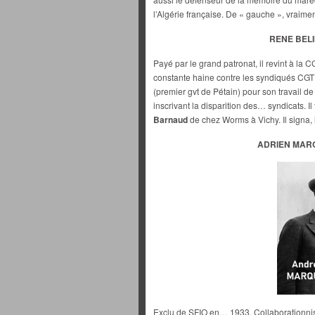
l’Algérie française. De « gauche », vraimen
RENE BELIN
Payé par le grand patronat, il revint à la C
constante haine contre les syndiqués CGT
(premier gvt de Pétain) pour son travail d
inscrivant la disparition des… syndicats. Il
Barnaud
de chez Worms à Vichy. Il signa, lu
ADRIEN MARQ
Exclu de SFIO en… 1933. Collaborationnis