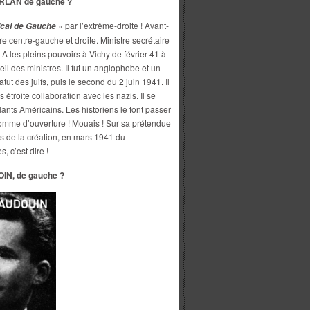
LAN de gauche ?
» par l’extrême-droite ! Avant-
ical de Gauche
re centre-gauche et droite. Ministre secrétaire
 A les pleins pouvoirs à Vichy de février 41 à
eil des ministres. Il fut un anglophobe et un
atut des juifs, puis le second du 2 juin 1941. Il
 étroite collaboration avec les nazis. Il se
ants Américains. Les historiens le font passer
homme d’ouverture ! Mouais ! Sur sa prétendue
ns de la création, en mars 1941 du
, c’est dire !
N, de gauche ?