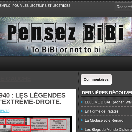
EMPLOI POUR LES LECTEURS ET LECTRICES.
e, la Politique, le Sport,. Avec Revue de presse et de blogs.
E GAUCHE
Commentaires
DERNIÈRES DÉCOUVE
940 : LES LÉGENDES
’EXTRÊME-DROITE.
ELLE ME DISAIT (Adrien Wal
MENTS
En Forme de Patates
La Méduse et le Renard
Les Blogs du Monde Diploma