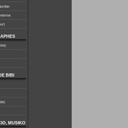
ontier
orienne
ur)
RAPHES
ies)
E BIBI
nde)
IO, MUSIKO