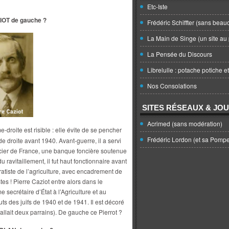
Etc-Iste
OT de gauche ?
Frédéric Schiffter (sans beau
La Main de Singe (un site au 
La Pensée du Discours
Librelulle : potache potiche e
Nos Consolations
SITES RÉSEAUX & JO
Acrimed (sans modération)
e-droite est risible : elle évite de se pencher
Frédéric Lordon (et sa Pomp
de droite avant 1940. Avant-guerre, il a servi
cier de France, une banque foncière soutenue
 ravitaillement, il fut haut fonctionnaire avant
atiste de l’agriculture, avec encadrement de
istes ! Pierre Caziot entre alors dans le
secrétaire d’État à l’Agriculture et au
uts des juifs de 1940 et de 1941. Il est décoré
fallait deux parrains). De gauche ce Pierrot ?