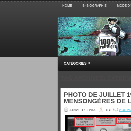
HOME
BI-BIOGRAPHIE
MODE D’
Pensez BiBi
»
CATÉGORIES
Blog polémique sur l'Actualité, la Cultur
TAG ARCHIVES:
EXTRÊM
PHOTO DE JUILLET 1
MENSONGÈRES DE L
JANVIER 13, 2026
BIBI
2 COM