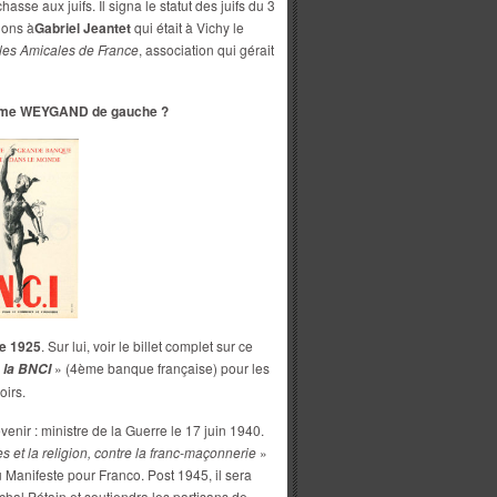
chasse aux juifs. Il signa le statut des juifs du 3
ions à
Gabriel Jeantet
qui était à Vichy le
les Amicales de France
, association qui gérait
ime WEYGAND de gauche ?
de 1925
. Sur lui, voir le billet complet sur ce
» (4ème banque française) pour les
la BNCI
oirs.
evenir : ministre de la Guerre le 17 juin 1940.
ces et la religion, contre la franc-maçonnerie
»
u Manifeste pour Franco. Post 1945, il sera
hal Pétain et soutiendra les partisans de