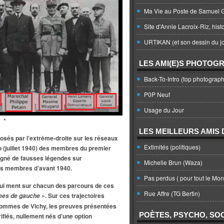
Ma Vie au Poste de Samuel G
Site d'Annie Lacroix-Riz, hist
URTIKAN (et son dessin du jo
LES AMI(E)S PHOTOG
Back-To-Intro (top photograph
P0P Neuf
Usage du Jour
*
LES MEILLEURS AMIS D
osés par l’extrême-droite sur les réseaux
Extimités (politiques)
o (juillet 1940) des membres du premier
gné de fausses légendes sur
Michelle Brun (Waza)
es membres d’avant 1940.
Pas perdus ( pour tout le Mo
 qui ment sur chacun des parcours de ces
Rue Affre (TG Bertin)
». Sur ces trajectoires
es de gauche
 hommes de Vichy, les preuves présentées
POÈTES, PSYCHO, SOC
érifiés, nullement nés d’une option