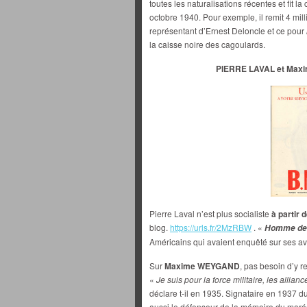
toutes les naturalisations récentes et fit la 
octobre 1940. Pour exemple, il remit 4 mill
représentant d’Ernest Deloncle et ce pour
la caisse noire des cagoulards.
PIERRE LAVAL et Max
Pierre Laval n’est plus socialiste
à partir 
blog.
https://urls.fr/2MzRBW
. «
Homme de 
Américains qui avaient enquêté sur ses av
Sur
Maxime WEYGAND
, pas besoin d’y r
«
Je suis pour la force militaire, les allian
déclare t-il en 1935. Signataire en 1937 d
aussi le défenseur de la mémoire du maréc