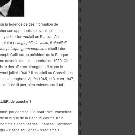
sur la légende de désinformation de
acher son opportunisme avant qu’il ne se
olytechnicien voulait un Etat fort. Anti-
 notoire («
anglophile la veille, il aiguillait
s une politique germanophile
» disait Léon
Joseph Caillaux au président de la Banque
’en devenir directeur général en 1930. Chef
tre des affaires étrangères, il signa le
Avant juillet 1940 ? Il assistait au Conseil des
ffaires étrangères. Après 1945, le 3 mars 1947,
qu’il ne fit pas, bien entendu car il fut
IER, de gauche ?
ommé, par décret du 31 aout 1939, conseiller
e la clique de la Banque Worms. Il fut
et nommé au cabinet des Finances. Gentiment
qui – c’est à souligner – n’est jamais