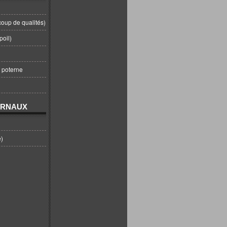
coup de qualités)
poil)
t poterne
URNAUX
e)