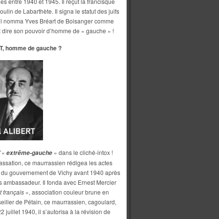
 entre 1940 et 1945. Il reçut la francisque
lin de Labarthète. Il signa le statut des juifs
, il nomma Yves Bréart de Boisanger comme
t dire son pouvoir d’homme de « gauche » !
, homme de gauche ?
d’«
» dans le cliché-intox !
extrême-gauche
cassation, ce maurrassien rédigea les actes
es du gouvernement de Vichy avant 1940 après
s ambassadeur. Il fonda avec Ernest Mercier
français
», association couleur brune en
seiller de Pétain, ce maurrassien, cagoulard,
2 juillet 1940, il s’autorisa à la révision de