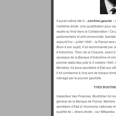
Il aurait même été d’«
» 
extrême-gauche
l’extrême-droite. Une qualification pour c
vautre au final dans la Collaboration ! Ce p
parlementaire et anti-communiste, fasciste
aujourd’hui – juillet 1940 – la France ver
Blum à son sujet). Il fut recommandé par 
d’Indochine, Thion de la Chaume, avant d
synarque de la Banque d’Indochine et minis
premier statut des juifs le 3 octobre 1940. 
Ministres, fut sous-secrétaire d’Etat aux a
il fut condamné à cinq ans de travaux forcés 
ménagé par le pouvoir gaulliste.
YVES BOUTHILL
Inspecteur des Finances. Bouthillier fut n
général de la Banque de France. Membre d
secrétaire d’Etat à l’économie nationale 
qualifié de «
divers droite
» sur Wikipedia, 