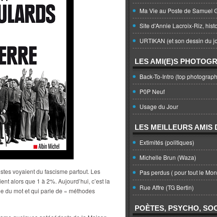
Ma Vie au Poste de Samuel G
Site d'Annie Lacroix-Riz, hist
URTIKAN (et son dessin du jo
LES AMI(E)S PHOTOG
Back-To-Intro (top photograph
P0P Neuf
Usage du Jour
LES MEILLEURS AMIS D
Extimités (politiques)
Michelle Brun (Waza)
histes voyaient du fascisme partout. Les
Pas perdus ( pour tout le Mo
nt alors que 1 à 2%. Aujourd’hui, c’est la
Rue Affre (TG Bertin)
e du mot et qui parle de « méthodes
POÈTES, PSYCHO, SOC