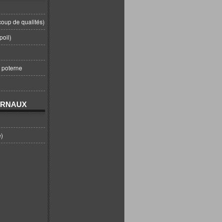
coup de qualités)
poil)
t poterne
URNAUX
e)