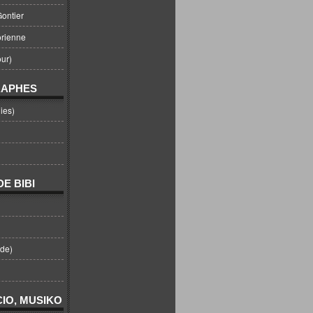
ontier
orienne
ur)
RAPHES
ies)
E BIBI
nde)
IO, MUSIKO