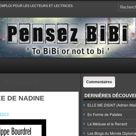
EMPLOI POUR LES LECTEURS ET LECTRICES.
e, la Politique, le Sport,. Avec Revue de presse et de blogs.
 SCHUELLER
Commentaires
DERNIÈRES DÉCOUVE
E DE NADINE
ELLE ME DISAIT (Adrien Wal
ENTS
En Forme de Patates
La Méduse et le Renard
Les Blogs du Monde Diploma