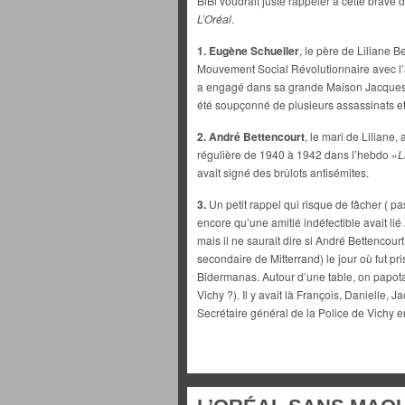
BiBi voudrait juste rappeler à cette brav
L’Oréal
.
1. Eugène Schueller
, le père de Liliane 
Mouvement Social Révolutionnaire avec l
a engagé dans sa grande Maison Jacque
été soupçonné de plusieurs assassinats et 
2.
André Bettencourt
, le mari de Liliane
régulière de 1940 à 1942 dans l’hebdo «
L
avait signé des brûlots antisémites.
3.
Un petit rappel qui risque de fâcher ( 
encore qu’une amitié indéfectible avait lié
mais il ne saurait dire si André Bettencour
secondaire de Mitterrand) le jour où fut pr
Bidermanas. Autour d’une table, on papotai
Vichy ?). Il y avait là François, Danielle, 
Secrétaire général de la Police de Vichy e