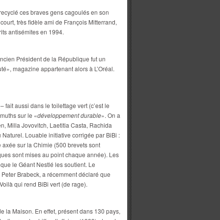
a recyclé ces braves gens cagoulés en son
court, très fidèle ami de François Mitterrand,
its antisémites en 1994.
ncien Président de la République fut un
é», magazine appartenant alors à L’Oréal.
fait aussi dans le toilettage vert (c’est le
muths sur le «
développement durable
». On a
 Milla Jovovitch, Laetitia Casta, Rachida
turel. Louable initiative corrigée par BiBi :
ère axée sur la Chimie (500 brevets sont
iques sont mises au point chaque année). Les
 que le Géant Nestlé les soutient. Le
e, Peter Brabeck, a récemment déclaré que
 Voilà qui rend BiBi vert (de rage).
de la Maison. En effet, présent dans 130 pays,