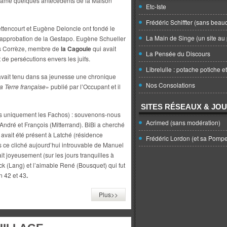
e dame quelques antécédents de la Maison
Etc-Iste
Frédéric Schiffter (sans beau
Bettencourt et Eugène Deloncle ont fondé le
La Main de Singe (un site au 
’approbation de la Gestapo. Eugène Schueller
s Corrèze, membre de
la Cagoule
qui avait
La Pensée du Discours
de persécutions envers les juifs.
Librelulle : potache potiche e
, avait tenu dans sa jeunesse une chronique
Nos Consolations
a Terre
française
» publié par l’Occupant et il
SITES RÉSEAUX & JO
pas uniquement les Fachos) : souvenons-nous
Acrimed (sans modération)
 André et François (Mitterrand). BiBi a cherché
t avait été présent à Latché (résidence
Frédéric Lordon (et sa Pomp
is ce cliché aujourd’hui introuvable de Manuel
t joyeusement (sur les jours tranquilles à
Jack (Lang) et l’aimable René (Bousquet) qui fut
n 42 et 43
.
Plus>>