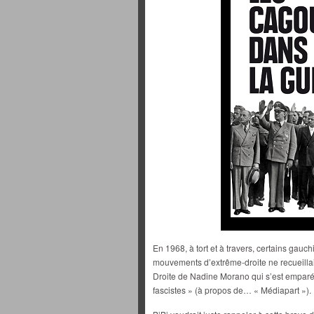
En 1968, à tort et à travers, certains gauc
mouvements d’extrême-droite ne recueillaie
Droite de Nadine Morano qui s’est emparé
fascistes » (à propos de… « Médiapart »).