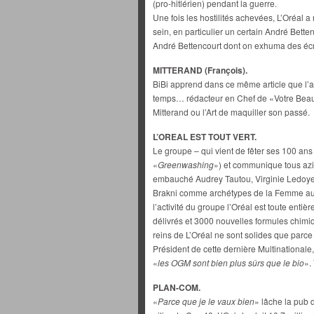
(pro-hitlérien) pendant la guerre.
Une fois les hostilités achevées, L’Oréal 
sein, en particulier un certain André Betten
André Bettencourt dont on exhuma des écr
MITTERAND (François).
BiBi apprend dans ce même article que l’a
temps… rédacteur en Chef de «Votre Beaut
Mitterand ou l’Art de maquiller son passé.
L’OREAL EST TOUT VERT.
Le groupe – qui vient de fêter ses 100 ans – 
«
Greenwashing
») et communique tous azi
embauché Audrey Tautou, Virginie Ledoyen,
Brakni comme archétypes de la Femme au Na
l’activité du groupe l’Oréal est toute enti
délivrés et 3000 nouvelles formules chim
reins de L’Oréal ne sont solides que parce
Président de cette dernière Multinational
«
les OGM sont bien plus sûrs que le bio
».
PLAN-COM.
«
Parce que je le vaux bien
» lâche la pub 