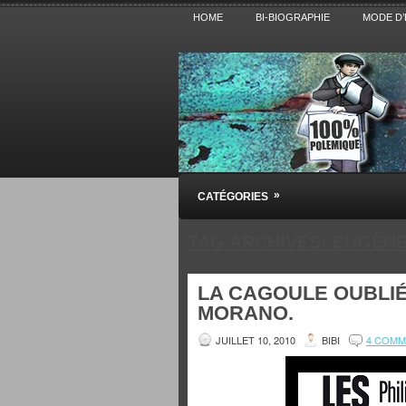
HOME
BI-BIOGRAPHIE
MODE D’
Pensez BiBi
»
CATÉGORIES
Blog polémique sur l'Actualité, la Cultur
TAG ARCHIVES:
EUGÈNE
LA CAGOULE OUBLIÉ
MORANO.
JUILLET 10, 2010
BIBI
4 COMM