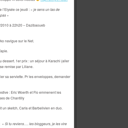
 l’Elysée ce jeudi : «
je sens un tas de
 pas
»
12/2010 à 22h20 – Dazibaoueb
ko navigue sur le Net.
Tapie.
dessert. 1er prix : un séjour à Karachi (aller
ise remise par Liliane.
lier sa serviette. Pr les enveloppes, demander
stive : Eric Woerth et Flo emmenent les
ses de Chantilly
ait un sketch, Carla et Barbelivien en duo.
: »
Si tu reviens…. les bloggeurs, je les vire