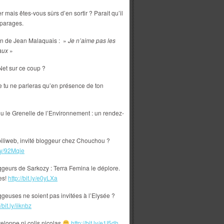
r mais êtes-vous sûrs d’en sortir ? Parait qu’il
 parages.
ion de Jean Malaquais : »
Je n’aime pas les
aux
»
 Net sur ce coup ?
e tu ne parleras qu’en présence de ton
u le Grenelle de l’Environnement : un rendez-
biliweb, invité bloggeur chez Chouchou ?
.ly/92Mqie
eurs de Sarkozy : Terra Femina le déplore.
es!
http://bit.ly/e0yLXa
geuses ne soient pas invitées à l’Elysée ?
//bit.ly/iiknbz
veloppe ni colis nicolas
http://bit.ly/e1I5dh