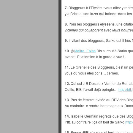
7.
Bloggeurs à l’Elysée : vous allez y rentre
y a Brice et son tazer qui trainent dans les
8.
Pour les bloggeurs elyséens, une citat
victimes qui collaborent avec leurs bourre
9.
Invitant des bloggeurs, Sarko est-il très
10.
@
Maitre_Eolas
Dis surtout à Sarko qu
avocat. Et attention à la garde à vue !
11.
Le Grenelle des Bloggeurs, c’est un pe
vous où vous êtes cons… cernés.
12.
Qui est J-B Descroix-Vernier de Renta
Ouille, BiBi l’avait déjà épinglé…
http://bit
13.
Pas de femme invitée au RDV des Blogg
Au contraire: c rendre hommage aux Dam
14.
Isabelle Germain regrette que des Blog
Pfft, au contraire : ça dit tout de Sarko
http:
15.
PensezBiBi n’a reçu ni invitation ni en