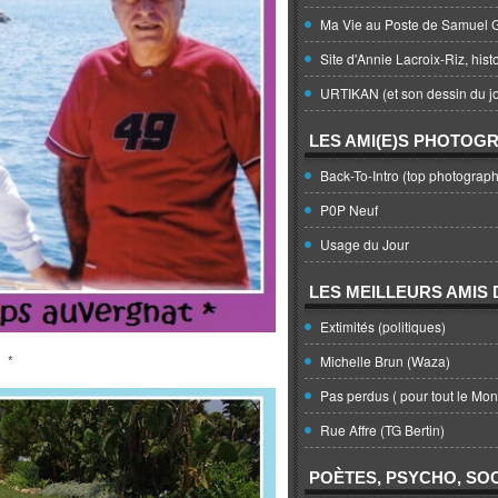
Ma Vie au Poste de Samuel G
Site d'Annie Lacroix-Riz, hist
URTIKAN (et son dessin du jo
LES AMI(E)S PHOTOG
Back-To-Intro (top photograph
P0P Neuf
Usage du Jour
LES MEILLEURS AMIS D
Extimités (politiques)
*
Michelle Brun (Waza)
Pas perdus ( pour tout le Mo
Rue Affre (TG Bertin)
POÈTES, PSYCHO, SOC