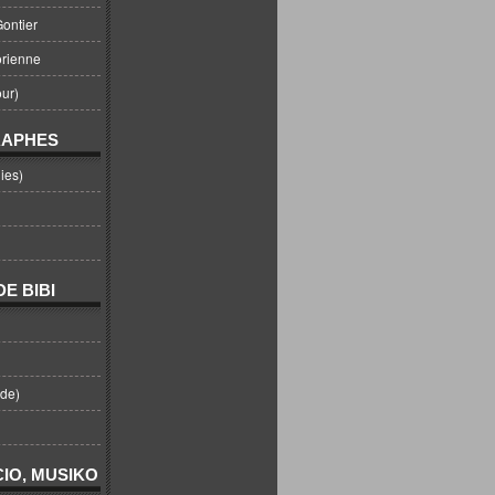
ontier
orienne
ur)
RAPHES
ies)
E BIBI
nde)
IO, MUSIKO