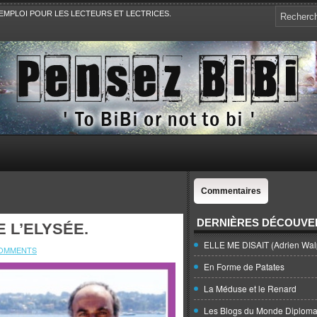
EMPLOI POUR LES LECTEURS ET LECTRICES.
e, la Politique, le Sport,. Avec Revue de presse et de blogs.
Commentaires
DERNIÈRES DÉCOUVE
 L’ELYSÉE.
ELLE ME DISAIT (Adrien Wal
COMMENTS
En Forme de Patates
La Méduse et le Renard
Les Blogs du Monde Diploma