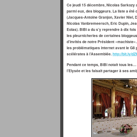
Ce jeudi 15 décembre, Nicolas Sarkozy av
parmi eux, des bloggeurs. La liste a été
(Jacques-Antoine Granjon, Xavier Niel, 
Nicolas Vanbremeersch, Eric Dupin, Jean
Eolas). BiBi a du s’y reprendre à dix foi
les pleurnicheries de certaines bloggeus
d’invités de notre Président «machiste».
les problématiques internet avant le G8 pe
scélérates à l’Assemblée.
http://bit.ly/
Pendant ce temps, BiBi notait tous les
l’Elysée et les faisait partager à ses ami