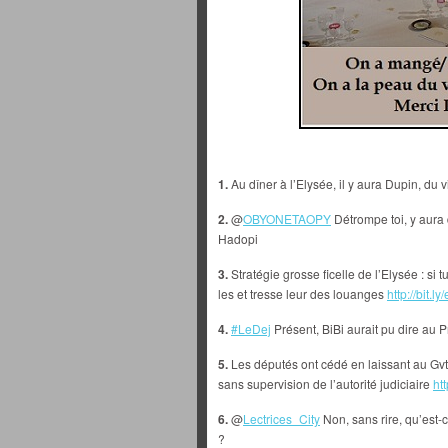
1.
Au dîner à l’Elysée, il y aura Dupin, du 
2.
@
OBYONETAOPY
Détrompe toi, y aura 
Hadopi
3.
Stratégie grosse ficelle de l’Elysée : si 
les et tresse leur des louanges
http://bit.l
4.
#LeDej
Présent, BiBi aurait pu dire au P
5.
Les députés ont cédé en laissant au Gvt l
sans supervision de l’autorité judiciaire
htt
6.
@
Lectrices_City
Non, sans rire, qu’est-
?