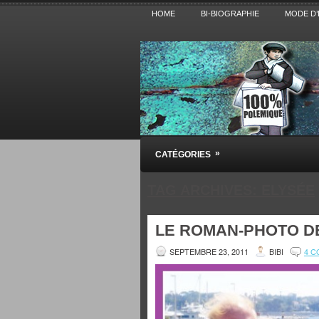
HOME
BI-BIOGRAPHIE
MODE D’
Pensez BiBi
»
CATÉGORIES
Blog polémique sur l'Actualité, la Cultur
TAG ARCHIVES:
ELYSÉE
LE ROMAN-PHOTO DE
SEPTEMBRE 23, 2011
BIBI
4 