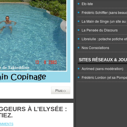
Etc-Iste
Frédéric Schiffter (sans beau
La Main de Singe (un site au 
La Pensée du Discours
Librelulle : potache potiche e
Nos Consolations
SITES RÉSEAUX & JO
Acrimed (sans modération)
Frédéric Lordon (et sa Pomp
Plus>>
GEURS À L’ELYSÉE :
IEZ.
OMMENTS