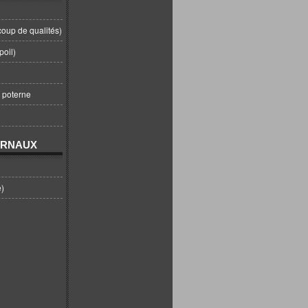
coup de qualités)
poil)
t poterne
URNAUX
e)