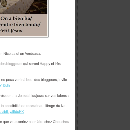
vin Nicolas et un Verdeaux.
des bloggeurs qui seront Happy et très
tu ne peux venir à bout des bloggeurs, invite-
y/e1I5dh
résident : « Je serai toujours sur vos talons »
a possibilité de recourir au filtrage du Net
p://bit.ly/f5duKK
ce que vous seriez aller faire chez Chouchou