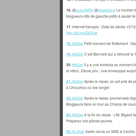
16.
@
cuicuiNRV
@
vogelsong
Le hochet de
blogueurs dits de gauche prêts à sauter le
17.
Internet français : Date de décès 15/
http://bit.ly/dZK3Sw
18.
#leDej
Petit moment de flottement : Sar
19.
#leDej
C’est Bernard qui a déroulé le 
20.
#leDej
Il y a une tombola au moment du 
et rétro). 2ième prix : une enveloppe surpr
21.
#leDej
Après le repas, on est prié de p
à Chouchou où les ranger.
22.
#leDej
Après le repas, promenade dige
Bloggeurs faire un tour au Champ de cour
23.
#leDej
A la fin du repas : J.M. Bigard f
Préparez vos pièces jaunes.
24.
#LeDej
Sarko lance un SMS à Cécilia 