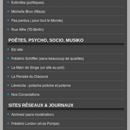
Extimités (politiques)
Michelle Brun (Waza)
Pas perdus ( pour tout le Monde)
Rue Affre (TG Bertin)
POÈTES, PSYCHO, SOCIO, MUSIKO
Etc-Iste
Frédéric Schiffter (sans beaucoup de qualités)
La Main de Singe (un site au poil)
La Pensée du Discours
Librelulle : potache potiche et poterne
Nos Consolations
SITES RÉSEAUX & JOURNAUX
Acrimed (sans modération)
Frédéric Lordon (et sa Pompe)