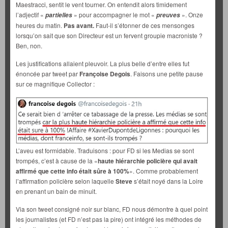
Maestracci, sentit le vent tourner. On entendit alors timidement
l’adjectif «
» pour accompagner le mot «
». Onze
partielles
preuves
heures du matin.
Pas avant.
Faut-il s’étonner de ces mensonges
lorsqu’on sait que son Directeur est un fervent groupie macroniste ?
Ben, non.
Les justifications allaient pleuvoir. La plus belle d’entre elles fut
énoncée par tweet par
Françoise Degois
. Faisons une petite pause
sur ce magnifique Collector :
L’aveu est formidable. Traduisons : pour FD si les Medias se sont
trompés, c’est à cause de la «
haute hiérarchie policière qui avait
affirmé que cette info était sûre à 100%
». Comme probablement
l’affirmation policière selon laquelle
Steve
s’était noyé dans la Loire
en prenant un bain de minuit.
Via son tweet consigné noir sur blanc, FD nous démontre à quel point
les journalistes (et FD n’est pas la pire) ont intégré les méthodes de