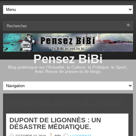
Pensez BiBi
Blog polémique sur l'Actualité, la Culture, la Politique, le Sport,.
Avec Revue de presse et de blogs.
TAG ARCHIVES:
DUPONT DE LIGONNÈS
DUPONT DE LIGONNÈS : UN
DÉSASTRE MÉDIATIQUE.
OCTOBRE 13, 2019
BIBI
4 COMMENTS