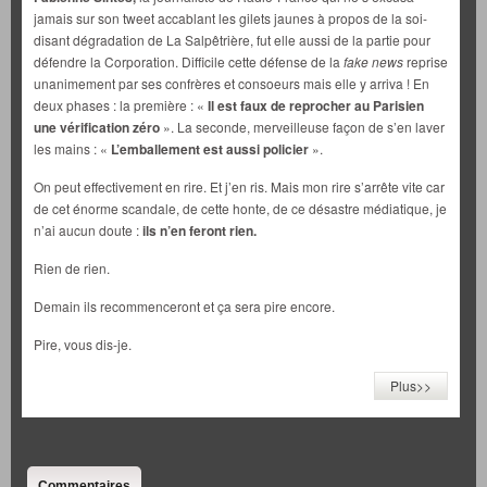
jamais sur son tweet accablant les gilets jaunes à propos de la soi-
disant dégradation de La Salpêtrière, fut elle aussi de la partie pour
défendre la Corporation. Difficile cette défense de la
fake news
reprise
unanimement par ses confrères et consoeurs mais elle y arriva ! En
deux phases : la première : «
Il est faux de reprocher au Parisien
une vérification zéro
». La seconde, merveilleuse façon de s’en laver
les mains : «
L’emballement est aussi policier
».
On peut effectivement en rire. Et j’en ris. Mais mon rire s’arrête vite car
de cet énorme scandale, de cette honte, de ce désastre médiatique, je
n’ai aucun doute :
ils n’en feront rien.
Rien de rien.
Demain ils recommenceront et ça sera pire encore.
Pire, vous dis-je.
Plus>>
Commentaires