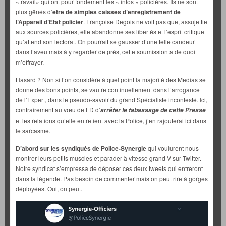
«travail» qui ont pour fondement les « infos » policières. Ils ne sont
plus gênés d’
être de simples caisses d’enregistrement de
l’Appareil d’Etat policier
. Françoise Degois ne voit pas que, assujettie
aux sources policières, elle abandonne ses libertés et l’esprit critique
qu’attend son lectorat. On pourrait se gausser d’une telle candeur
dans l’aveu mais à y regarder de près, cette soumission a de quoi
m’effrayer.
Hasard ? Non si l’on considère à quel point la majorité des Medias se
donne des bons points, se vautre continuellement dans l’arrogance
de l’Expert, dans le pseudo-savoir du grand Spécialiste incontesté. Ici,
contrairement au vœu de FD d’
arrêter le tabassage de cette Presse
et les relations qu’elle entretient avec la Police, j’en rajouterai ici dans
le sarcasme.
D’abord sur les syndiqués de Police-Synergie
qui voulurent nous
montrer leurs petits muscles et parader à vitesse grand V sur Twitter.
Notre syndicat s’empressa de déposer ces deux tweets qui entreront
dans la légende. Pas besoin de commenter mais on peut rire à gorges
déployées. Oui, on peut.