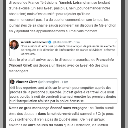
directeur de France Télévisions,
Yannick Letranchant
se fendant
d’une excuse (un seul tweet, pas plus, hein, pour demander notre
absolution) mais c’est aussitôt pour rajouter qu’ils ne…
recommenceront pas. Il a du oublier comment, en son temps, les
journalistes de sa chaine saucissonnèrent un discours de Mélenchon
en y ajoutant des applaudissements au mauvais moment.
Mais le pire allait arriver avec le directeur macroniste de
FranceInfo
(Vincent Giret)
qui déposa un thread avec ce tweet 4/5 des plus
mensongers.
Notez ce gros mensonge énoncé sans vergogne
: sa Radio aurait
émis des doutes «
dans la nuit du vendredi à samedi
» ! Or je peux
vous certifier qu’il n’en a pas du tout été ainsi. Ce n’est qu’aux
environs de
onze heures du matin
que la Rédaction, via Matteu