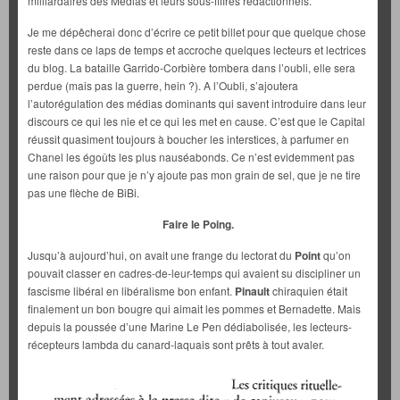
milliardaires des Medias et leurs sous-fiffres rédactionnels.
Je me dépêcherai donc d’écrire ce petit billet pour que quelque chose
reste dans ce laps de temps et accroche quelques lecteurs et lectrices
du blog. La bataille Garrido-Corbière tombera dans l’oubli, elle sera
perdue (mais pas la guerre, hein ?). A l’Oubli, s’ajoutera
l’autorégulation des médias dominants qui savent introduire dans leur
discours ce qui les nie et ce qui les met en cause. C’est que le Capital
réussit quasiment toujours à boucher les interstices, à parfumer en
Chanel les égoûts les plus nauséabonds. Ce n’est evidemment pas
une raison pour que je n’y ajoute pas mon grain de sel, que je ne tire
pas une flèche de BiBi.
Faire le Poing.
Jusqu’à aujourd’hui, on avait une frange du lectorat du
Point
qu’on
pouvait classer en cadres-de-leur-temps qui avaient su discipliner un
fascisme libéral en libéralisme bon enfant.
Pinault
chiraquien était
finalement un bon bougre qui aimait les pommes et Bernadette. Mais
depuis la poussée d’une Marine Le Pen dédiabolisée, les lecteurs-
récepteurs lambda du canard-laquais sont prêts à tout avaler.