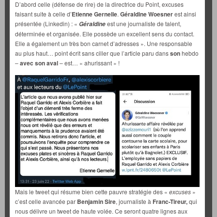
D’abord celle (défense de rire) de la directrice du Point, excuses
faisant suite à celle d’
Etienne Gernelle
.
Géraldine Woesner
est ainsi
présentée (Linkedin) : «
est une journaliste de talent,
Géraldine
déterminée et organisée. Elle possède un excellent sens du contact.
Elle a également un très bon carnet d’adresses ». Une responsable
au plus haut… point écrit sans ciller que l’article paru dans
son
hebdo
–
avec son aval
– est… « ahurissant » !
Mais le tweet qui résume bien cette pauvre stratégie des «
excuses
»
c’est celle avancée par
Benjamin Sire
, journaliste à
Franc-Tireur,
qui
nous délivre un tweet de haute volée. Ce seront quatre lignes aux