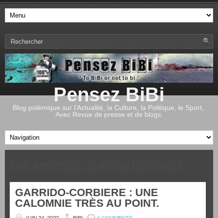
Pensez BiBi
Blog polémique sur l'Actualité, la Culture, la Politique, le Sport,.
Avec Revue de presse et de blogs.
TAG ARCHIVES:
DUPOND LIGONNÈS
GARRIDO-CORBIERE : UNE
CALOMNIE TRÈS AU POINT.
JUIN 24, 2022
BIBI
4 COMMENTS