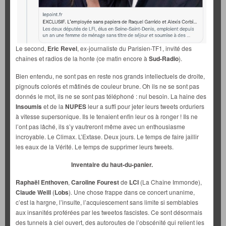
Le second,
Eric Revel
, ex-journaliste du Parisien-TF1, invité des
chaînes et radios de la honte (ce matin encore à
Sud-Radio
).
Bien entendu, ne sont pas en reste nos grands intellectuels de droite,
pignoufs colorés et mâtinés de couleur brune. Oh ils ne se sont pas
donnés le mot, ils ne se sont pas téléphoné : nul besoin. La haine des
Insoumis
et de la
NUPES
leur a suffi pour jeter leurs tweets orduriers
à vitesse supersonique. Ils le tenaient enfin leur os à ronger ! Ils ne
l’ont pas lâché, ils s’y vautreront même avec un enthousiasme
incroyable. Le Climax. L’Extase. Deux jours. Le temps de faire jaillir
les eaux de la Vérité. Le temps de supprimer leurs tweets.
Inventaire du haut-du-panier.
Raphaël Enthoven
,
Caroline Fourest
de
LCI
(La Chaîne Immonde),
Claude Weill
(
Lobs
). Une chose frappe dans ce concert unanime,
c’est la hargne, l’insulte, l’acquiescement sans limite si semblables
aux insanités proférées par les tweetos fascistes. Ce sont désormais
des tunnels à ciel ouvert, des autoroutes de l’obscénité qui relient les