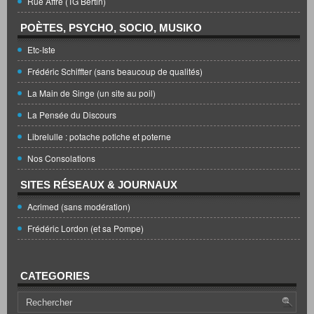
Rue Affre (TG Bertin)
POÈTES, PSYCHO, SOCIO, MUSIKO
Etc-Iste
Frédéric Schiffter (sans beaucoup de qualités)
La Main de Singe (un site au poil)
La Pensée du Discours
Librelulle : potache potiche et poterne
Nos Consolations
SITES RÉSEAUX & JOURNAUX
Acrimed (sans modération)
Frédéric Lordon (et sa Pompe)
CATEGORIES