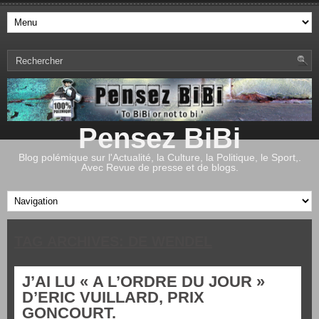
Pensez BiBi
Blog polémique sur l'Actualité, la Culture, la Politique, le Sport,.
Avec Revue de presse et de blogs.
TAG ARCHIVES:
DE WENDEL
J’AI LU « A L’ORDRE DU JOUR »
D’ERIC VUILLARD, PRIX
GONCOURT.