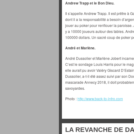
Andrew Trapp et le Bon Dieu.
Il s’appelle Andrew Trapp. Il est prêtre à
dont il a la responsabilité a besoin d’arg
jouer au poker pour renflouer la paroisse. 
y a 10000 joueurs autour des tables. Andre
100000 dollars. Un sacré coup de poker p
André et Marlène.
André Dussolier et Marlène Jobert incarn
C’est le sondage Louis Harris pour le mag
elle aurait pu avoir Valéry Giscard D’Esta
Dussolier, a-t-il été assez suivi par son D
mascarade Annecy 2018, il doit probablem
savoyardes.
Photo :
http://www.back-to-intro.com
LA REVANCHE DE DA