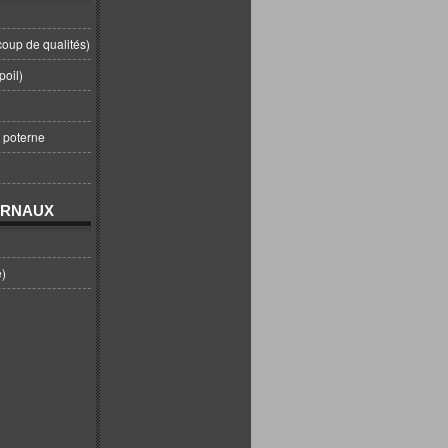
coup de qualités)
poil)
t poterne
URNAUX
e)