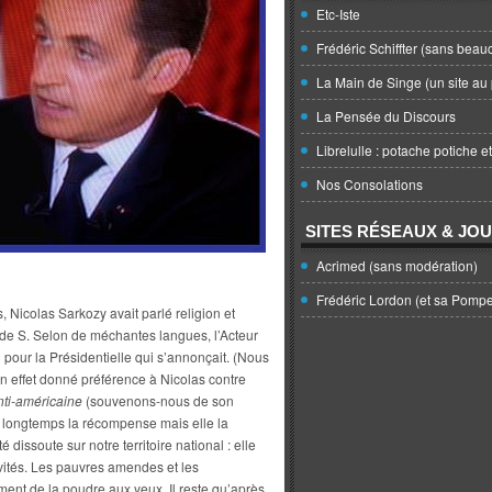
Etc-Iste
Frédéric Schiffter (sans beau
La Main de Singe (un site au 
La Pensée du Discours
Librelulle : potache potiche e
Nos Consolations
SITES RÉSEAUX & JO
Acrimed (sans modération)
Frédéric Lordon (et sa Pomp
, Nicolas Sarkozy avait parlé religion et
 de S. Selon de méchantes langues, l’Acteur
) pour la Présidentielle qui s’annonçait. (Nous
en effet donné préférence à Nicolas contre
nti-américaine
(souvenons-nous de son
u longtemps la récompense mais elle la
té dissoute sur notre territoire national : elle
ivités. Les pauvres amendes et les
nt de la poudre aux yeux. Il reste qu’après