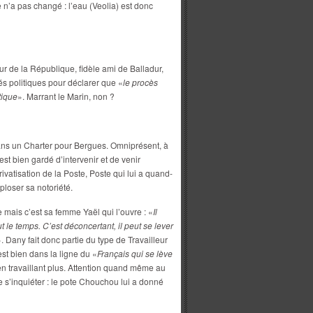
 n’a pas changé : l’eau (Veolia) est donc
r de la République, fidèle ami de Balladur,
és politiques pour déclarer que «
le procès
tique
». Marrant le Marin, non ?
dans un Charter pour Bergues. Omniprésent, à
est bien gardé d’intervenir et de venir
rivatisation de la Poste, Poste qui lui a quand-
ploser sa notoriété.
e mais c’est sa femme Yaël qui l’ouvre : «
Il
ut le temps. C’est déconcertant, il peut se lever
». Dany fait donc partie du type de Travailleur
st bien dans la ligne du «
Français qui se lève
en travaillant plus. Attention quand même au
e s’inquiéter : le pote Chouchou lui a donné