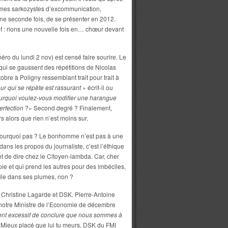
umes sarkozystes d’excommunication,
ne seconde fois, de se présenter en 2012.
hef : rions une nouvelle fois en… chœur devant
o du lundi 2 nov) est censé faire sourire. Le
 qui se gaussent des répétitions de Nicolas
bre à Poligny ressemblant trait pour trait à
ur qui se répète est rassurant
» écrit-il ou
urquoi
voulez-vous modifier une harangue
erfection
?» Second degré ? Finalement,
s alors que rien n’est moins sur.
 pourquoi pas ? Le bonhomme n’est pas à une
ans les propos du journaliste, c’est l’éthique
t de dire chez le Citoyen-lambda. Car, cher
ie et qui prend les autres pour des imbéciles,
atile dans ses plumes, non ?
nt Christine Lagarde et DSK. Pierre-Antoine
notre Ministre de l’Economie de décembre
ment excessif de conclure que nous sommes à
 Mieux placé que lui tu meurs, DSK du FMI