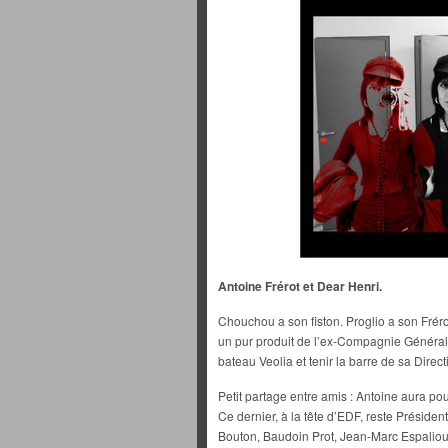
Antoine Frérot et Dear Henri.
Chouchou a son fiston. Proglio a son Frérot
un pur produit de l’ex-Compagnie Générale
bateau Veolia et tenir la barre de sa Direc
Petit partage entre amis : Antoine aura pou
Ce dernier, à la tête d’EDF, reste Préside
Bouton, Baudoin Prot, Jean-Marc Espalioux 