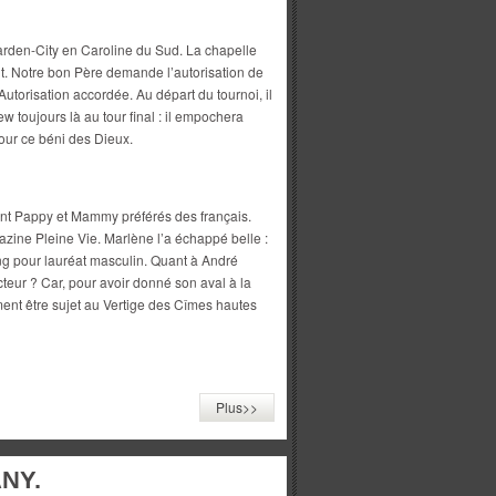
 Garden-City en Caroline du Sud. La chapelle
ent. Notre bon Père demande l’autorisation de
Autorisation accordée. Au départ du tournoi, il
w toujours là au tour final : il empochera
our ce béni des Dieux.
ent Pappy et Mammy préférés des français.
azine Pleine Vie. Marlène l’a échappé belle :
ing pour lauréat masculin. Quant à André
octeur ? Car, pour avoir donné son aval à la
ent être sujet au Vertige des Cîmes hautes
Plus>>
NY.