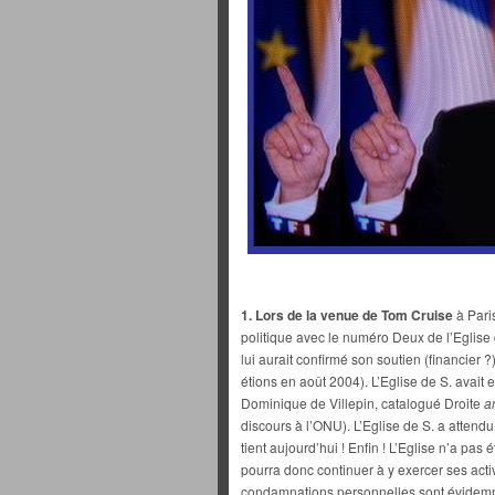
1. Lors de la venue de Tom Cruise
à Paris
politique avec le numéro Deux de l’Eglise
lui aurait confirmé son soutien (financier ?
étions en août 2004). L’Eglise de S. avait 
Dominique de Villepin, catalogué Droite
a
discours à l’ONU). L’Eglise de S. a attend
tient aujourd’hui ! Enfin ! L’Eglise n’a pas é
pourra donc continuer à y exercer ses act
condamnations personnelles sont évidemme