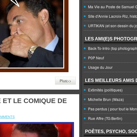
Ma Vie au Poste de Samuel G
Site d'Annie Lacroix-Riz, hist
URTIKAN (et son dessin du jo
LES AMI(E)S PHOTOG
Back-To-Intro (top photograph
P0P Neuf
Usage du Jour
LES MEILLEURS AMIS D
Plus>>
Extimités (politiques)
Michelle Brun (Waza)
 ET LE COMIQUE DE
Pas perdus ( pour tout le Mo
OMMENTS
Rue Affre (TG Bertin)
POÈTES, PSYCHO, SOC