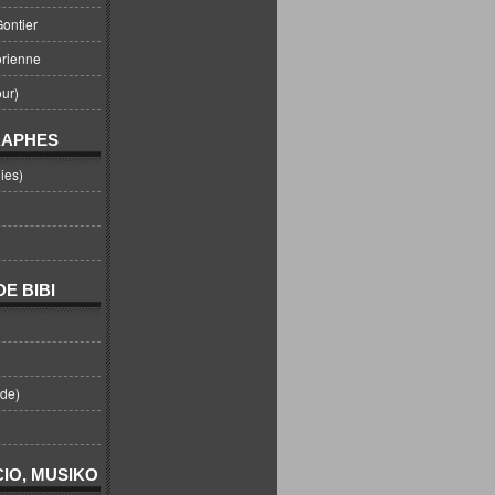
ontier
orienne
ur)
RAPHES
ies)
E BIBI
nde)
IO, MUSIKO