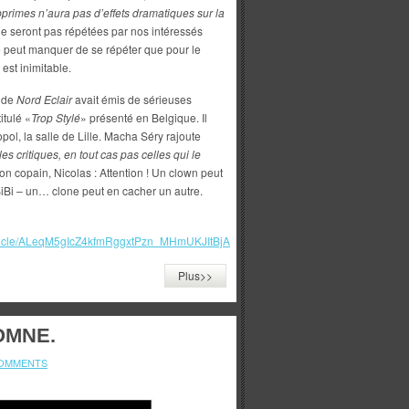
bprimes n’aura pas
d’effets dramatiques sur la
ne seront pas répétées par nos intéressés
e peut manquer de se répéter que pour le
est inimitable.
e de
Nord Eclair
avait émis de sérieuses
itulé «
Trop Stylé
» présenté en Belgique. Il
pol, la salle de Lille. Macha Séry rajoute
s critiques, en tout cas pas celles qui le
n copain, Nicolas : Attention ! Un clown peut
iBi – un… clone peut en cacher un autre.
article/ALeqM5gIcZ4kfmRggxtPzn_MHmUKJItBjA
Plus>>
OMNE.
OMMENTS