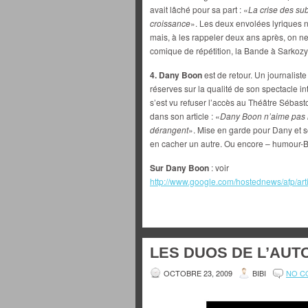
avait lâché pour sa part : «
La crise des su
croissance
». Les deux envolées lyriques 
mais, à les rappeler deux ans après, on n
comique de répétition, la Bande à Sarkozy 
4. Dany Boon
est de retour. Un journalist
réserves sur la qualité de son spectacle int
s’est vu refuser l’accès au Théâtre Sébasto
dans son article : «
Dany Boon n’aime pas le
dérangent
». Mise en garde pour Dany et so
en cacher un autre. Ou encore – humour-B
Sur Dany Boon
: voir
http://www.google.com/hostednews/afp/
LES DUOS DE L’AUT
OCTOBRE 23, 2009
BIBI
NO C