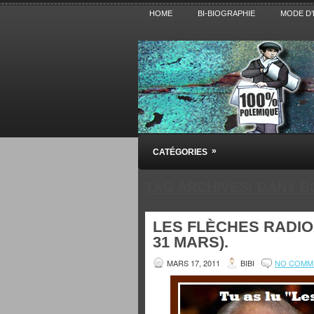
HOME
BI-BIOGRAPHIE
MODE D’
Pensez BiBi
»
CATÉGORIES
Blog polémique sur l'Actualité, la Cultur
TAG ARCHIVES:
DANY B
LES FLÈCHES RADIOA
31 MARS).
MARS 17, 2011
BIBI
NO COMM