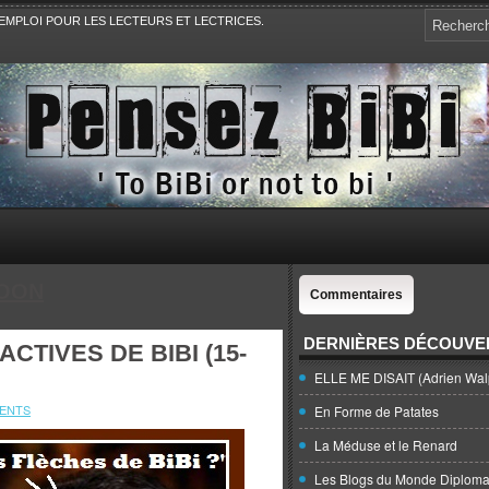
EMPLOI POUR LES LECTEURS ET LECTRICES.
e, la Politique, le Sport,. Avec Revue de presse et de blogs.
OON
Commentaires
DERNIÈRES DÉCOUVE
CTIVES DE BIBI (15-
ELLE ME DISAIT (Adrien Wal
ENTS
En Forme de Patates
La Méduse et le Renard
Les Blogs du Monde Diploma