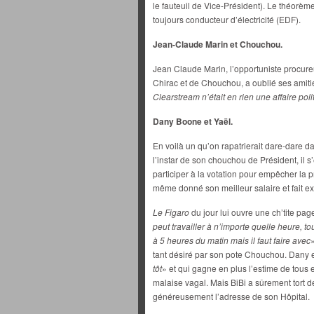
le fauteuil de Vice-Président). Le théorème
toujours conducteur d’électricité (EDF).
Jean-Claude Marin et Chouchou.
Jean Claude Marin, l’opportuniste procureu
Chirac et de Chouchou, a oublié ses amiti
Clearstream n’était en rien une affaire poli
Dany Boone et Yaël.
En voilà un qu’on rapatrierait dare-dare 
l’instar de son chouchou de Président, il s’
participer à la votation pour empêcher la p
même donné son meilleur salaire et fait ex
Le Figaro
du jour lui ouvre une ch’tite pag
peut travailler à n’importe quelle heure, to
à 5 heures du matin mais il faut faire avec
tant désiré par son pote Chouchou. Dany e
tôt
» et qui gagne en plus l’estime de tous 
malaise vagal. Mais BiBi a sûrement tort d
généreusement l’adresse de son Hôpital.