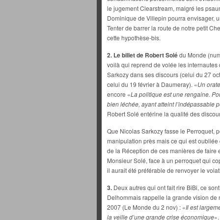
le jugement Clearstream, malgré les psa
Dominique de Villepin pourra envisager, u
Tenter de barrer la route de notre petit C
cette hypothèse-bis.
2. Le billet de Robert Solé
du Monde (numér
voilà qui reprend de volée les internautes
Sarkozy dans ses discours (celui du 27 octo
celui du 19 février à Daumeray). «
Un orate
encore «
La politique est une rengaine. Po
bien léchée, ayant atteint l’indépassable p
Robert Solé entérine la qualité des discour
Que Nicolas Sarkozy fasse le Perroquet,
manipulation près mais ce qui est oubliée d
de la Réception de ces manières de faire e
Monsieur Solé, face à un perroquet qui cop
il aurait été préférable de renvoyer le vol
3.
Deux autres qui ont fait rire BiBi, ce so
Delhommais rappelle la grande vision de 
2007 (Le Monde du 2 nov) : «
Il est large
la veille d’une grande crise économique
».