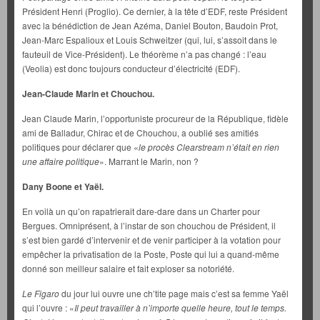
Président Henri (Proglio). Ce dernier, à la tête d’EDF, reste Président
avec la bénédiction de Jean Azéma, Daniel Bouton, Baudoin Prot,
Jean-Marc Espalioux et Louis Schweitzer (qui, lui, s’assoit dans le
fauteuil de Vice-Président). Le théorème n’a pas changé : l’eau
(Veolia) est donc toujours conducteur d’électricité (EDF).
Jean-Claude Marin et Chouchou.
Jean Claude Marin, l’opportuniste procureur de la République, fidèle
ami de Balladur, Chirac et de Chouchou, a oublié ses amitiés
politiques pour déclarer que «
le procès Clearstream n’était en rien
une affaire politique
». Marrant le Marin, non ?
Dany Boone et Yaël.
En voilà un qu’on rapatrierait dare-dare dans un Charter pour
Bergues. Omniprésent, à l’instar de son chouchou de Président, il
s’est bien gardé d’intervenir et de venir participer à la votation pour
empêcher la privatisation de la Poste, Poste qui lui a quand-même
donné son meilleur salaire et fait exploser sa notoriété.
Le Figaro
du jour lui ouvre une ch’tite page mais c’est sa femme Yaël
qui l’ouvre : «
Il peut travailler à n’importe quelle heure, tout le temps.