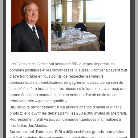
Les Gens de ce Cercle ont persuadé BiBi que peu importait les
opinions politiques et les croyances religieuses. Il convenait avant tout
d’être honorable en tous points, de respecter les valeurs
démocratiques et républicaines, de gagner en puissance au sein de
la société, d’être branché sur les réseaux d’influence, d’avoir reçu une
bonne éducation mondaine, et bien entendu d’avoir envie de se
retrouver entre « gens de qualité ».
BiBi soupire profondément : il n’a aucune chance d’ouvrir le diner (
photo 2) et d’ouvrir les débats parmi les 250 à 300 invités du Mercredi.
Heureusement, BiBi va pouvoir demander quelques informations à
nos Idoles des Médias.
Sur son carnet d’adresses, BiBi a déjà coché ces grands journalistes
qui font l’opinion. Ils sont membres et c’est étrange : ils ne s’en vantent