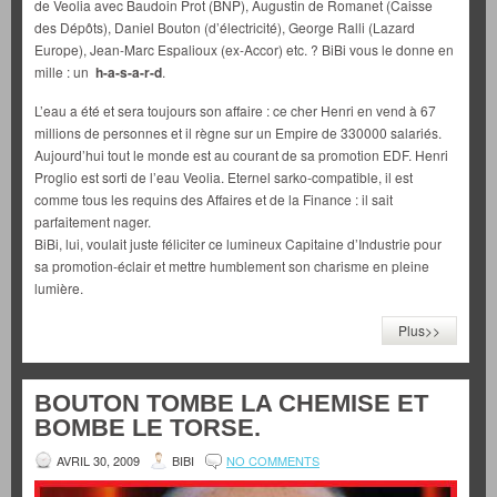
de Veolia avec Baudoin Prot (BNP), Augustin de Romanet (Caisse
des Dépôts), Daniel Bouton (d’électricité), George Ralli (Lazard
Europe), Jean-Marc Espalioux (ex-Accor) etc. ? BiBi vous le donne en
mille : un
h-a-s-a-r-d
.
L’eau a été et sera toujours son affaire : ce cher Henri en vend à 67
millions de personnes et il règne sur un Empire de 330000 salariés.
Aujourd’hui tout le monde est au courant de sa promotion EDF. Henri
Proglio est sorti de l’eau Veolia. Eternel sarko-compatible, il est
comme tous les requins des Affaires et de la Finance : il sait
parfaitement nager.
BiBi, lui, voulait juste féliciter ce lumineux Capitaine d’Industrie pour
sa promotion-éclair et mettre humblement son charisme en pleine
lumière.
Plus>>
BOUTON TOMBE LA CHEMISE ET
BOMBE LE TORSE.
AVRIL 30, 2009
BIBI
NO COMMENTS