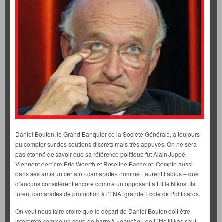
Daniel Bouton, le Grand Banquier de la Société Générale, a toujours
pu compter sur des soutiens discrets mais très appuyés. On ne sera
pas étonné de savoir que sa référence politique fut Alain Juppé.
Viennent derrière Eric Woerth et Roseline Bachelot. Compte aussi
dans ses amis un certain «camarade» nommé Laurent Fabius – que
d’aucuns considèrent encore comme un opposant à Little Nikos. Ils
furent camarades de promotion à l’ENA, grande Ecole de Politicards.
On veut nous faire croire que le départ de Daniel Bouton doit être
interprété comme un coup de barre à «
gauche
» de Little Nikos sauf