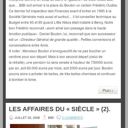
que… BiBi voit arriver à la place du Bouton un certain Frédéric Oudéa.
Ce dernier fut inspecteur des Finances avant d’entrer en 1995 à la
Société Générale mais aussi et surtout… il fut conseiller technique au
Budget entre 93 et 95 quand Little Nikos était installé à Bercy. Notre
bon Frédéric reconnaît «
avoir aimé son passage dans la haute
fonction publique
». Daniel Bouton, lui, reconnaît que son successeur
est un «
Directeur Général de grande qualité
». Petites conversions et
conversations entre Amis.
A noter : Monsieur Bouton s’enorgueuillit de ne pas toucher un
centime pour son départ. Mais à son second départ (celui de
la retraite), une pension lui sera versée à hauteur de 730000 euros
par an, soit 60.000 euros par mois, soit 2000 euros par jour. Bouton
pourra alors s.acheter de belles, de très belles chemises et continuer
à bomber le torse.
Plus>>
LES AFFAIRES DU « SIÈCLE » (2).
JUILLET 02, 2008
BIBI
2 COMMENTS