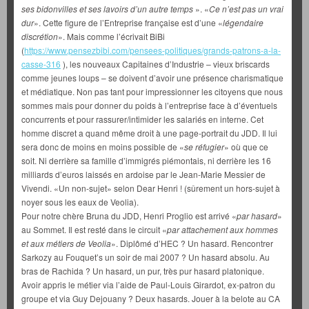
ses bidonvilles et ses lavoirs d’un autre temps
». «
Ce n’est pas un vrai
dur
». Cette figure de l’Entreprise française est d’une «
légendaire
discrétion
». Mais comme l’écrivait BiBi
(
https://www.pensezbibi.com/pensees-politiques/grands-patrons-a-la-
casse-316
), les nouveaux Capitaines d’Industrie – vieux briscards
comme jeunes loups – se doivent d’avoir une présence charismatique
et médiatique. Non pas tant pour impressionner les citoyens que nous
sommes mais pour donner du poids à l’entreprise face à d’éventuels
concurrents et pour rassurer/intimider les salariés en interne. Cet
homme discret a quand même droit à une page-portrait du JDD. Il lui
sera donc de moins en moins possible de «
se réfugier
» où que ce
soit. Ni derrière sa famille d’immigrés piémontais, ni derrière les 16
milliards d’euros laissés en ardoise par le Jean-Marie Messier de
Vivendi. «Un non-sujet» selon Dear Henri ! (sûrement un hors-sujet à
noyer sous les eaux de Veolia).
Pour notre chère Bruna du JDD, Henri Proglio est arrivé «
par hasard
»
au Sommet. Il est resté dans le circuit «
par attachement aux hommes
et aux métiers de Veolia
». Diplômé d’HEC ? Un hasard. Rencontrer
Sarkozy au Fouquet’s un soir de mai 2007 ? Un hasard absolu. Au
bras de Rachida ? Un hasard, un pur, très pur hasard platonique.
Avoir appris le métier via l’aide de Paul-Louis Girardot, ex-patron du
groupe et via Guy Dejouany ? Deux hasards. Jouer à la belote au CA