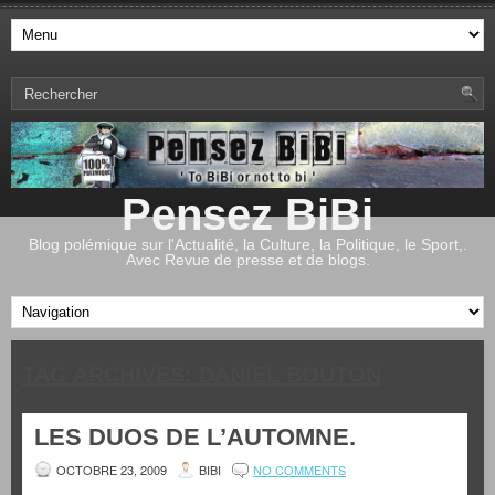
Pensez BiBi
Blog polémique sur l'Actualité, la Culture, la Politique, le Sport,.
Avec Revue de presse et de blogs.
TAG ARCHIVES:
DANIEL BOUTON
LES DUOS DE L’AUTOMNE.
OCTOBRE 23, 2009
BIBI
NO COMMENTS