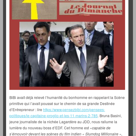
BiBi avait déjà relevé l’humanité du bonhomme en rappelant la Scène
primitive qui l’avait poussé sur le chemin de sa grande Destinée
d’Entrepreneur : lire
https://www.pensezbibi.com/pensees-
politiques/le-capitaine-proglio-et-les-11-marins-2-785
. Bruna Basini,
jeune journaliste de la nichée Lagardère au JDD, nous rallume la
lumière du nouveau boss d’EDF. Cet homme est «
capable de
s’émouvoir devant les scènes du film indien « Slumdog Millionaire »,