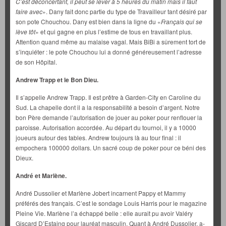
C’est déconcertant, il peut se lever à 5 heures du matin mais il faut
faire avec
». Dany fait donc partie du type de Travailleur tant désiré par
son pote Chouchou. Dany est bien dans la ligne du «
Français qui se
lève tôt
» et qui gagne en plus l’estime de tous en travaillant plus.
Attention quand même au malaise vagal. Mais BiBi a sûrement tort de
s’inquiéter : le pote Chouchou lui a donné généreusement l’adresse
de son Hôpital.
Andrew Trapp et le Bon Dieu.
Il s’appelle Andrew Trapp. Il est prêtre à Garden-City en Caroline du
Sud. La chapelle dont il a la responsabilité a besoin d’argent. Notre
bon Père demande l’autorisation de jouer au poker pour renflouer la
paroisse. Autorisation accordée. Au départ du tournoi, il y a 10000
joueurs autour des tables. Andrew toujours là au tour final : il
empochera 100000 dollars. Un sacré coup de poker pour ce béni des
Dieux.
André et Marlène.
André Dussolier et Marlène Jobert incarnent Pappy et Mammy
préférés des français. C’est le sondage Louis Harris pour le magazine
Pleine Vie. Marlène l’a échappé belle : elle aurait pu avoir Valéry
Giscard D’Estaing pour lauréat masculin. Quant à André Dussolier, a-