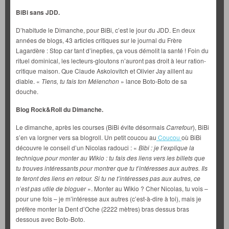
BiBi sans JDD.
D’habitude le Dimanche, pour BiBi, c’est le jour du JDD. En deux
années de blogs, 43 articles critiques sur le journal du Frère
Lagardère : Stop car tant d’inepties, ça vous démolit la santé ! Foin du
rituel dominical, les lecteurs-gloutons n’auront pas droit à leur ration-
critique maison. Que Claude Askolovitch et Olivier Jay aillent au
diable. «
Tiens, tu fais ton Mélenchon
» lance Boto-Boto de sa
douche.
Blog Rock&Roll du Dimanche.
Le dimanche, après les courses (BiBi évite désormais
Carrefour
), BiBi
s’en va lorgner vers sa blogroll. Un petit coucou au
Coucou
où BiBi
découvre le conseil d’un Nicolas radouci : «
Bibi : je t’explique la
technique pour monter au Wikio : tu fais des liens vers les billets que
tu trouves intéressants pour montrer que tu t’intéresses aux autres. Ils
te feront des liens en retour. Si tu ne t’intéresses pas aux autres, ce
n’est pas utile de bloguer
». Monter au Wikio ? Cher Nicolas, tu vois –
pour une fois – je m’intéresse aux autres (c’est-à-dire à toi), mais je
préfère monter la Dent d’Oche (2222 mètres) bras dessus bras
dessous avec Boto-Boto.