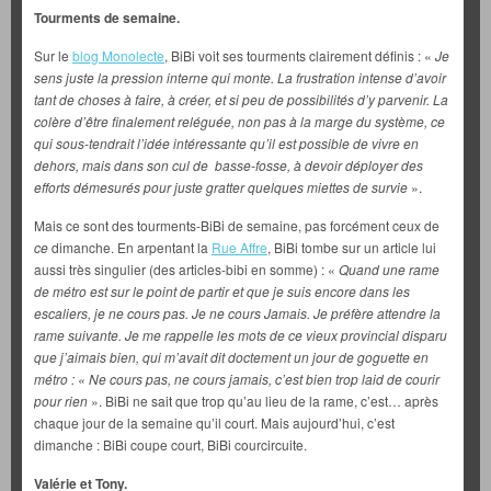
Tourments de semaine.
Sur le
blog Monolecte
, BiBi voit ses tourments clairement définis : «
Je
sens juste la pression interne qui monte. La frustration intense d’avoir
tant de choses à faire, à créer, et si peu de possibilités d’y parvenir. La
colère d’être finalement reléguée, non pas à la marge du système, ce
qui sous-tendrait l’idée intéressante qu’il est possible de vivre en
dehors, mais dans son cul de basse-fosse, à devoir déployer des
efforts démesurés pour juste gratter quelques miettes de survie
».
Mais ce sont des tourments-BiBi de semaine, pas forcément ceux de
ce
dimanche. En arpentant la
Rue Affre
, BiBi tombe sur un article lui
aussi très singulier (des articles-bibi en somme) : «
Quand une rame
de métro est sur le point de partir et que je suis encore dans les
escaliers, je ne cours pas. Je ne cours Jamais. Je préfère attendre la
rame suivante. Je me rappelle les mots de ce vieux provincial disparu
que j’aimais bien, qui m’avait dit doctement un jour de goguette en
métro : « Ne cours pas, ne cours jamais, c’est bien trop laid de courir
pour rien
». BiBi ne sait que trop qu’au lieu de la rame, c’est… après
chaque jour de la semaine qu’il court. Mais aujourd’hui, c’est
dimanche : BiBi coupe court, BiBi courcircuite.
Valérie et Tony.