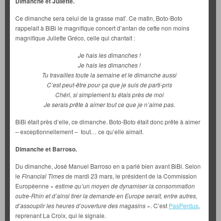
Dimanche et Juliette.
Ce dimanche sera celui de la grasse mat’. Ce matin, Boto-Boto
rappelait à BiBi le magnifique concert d’antan de cette non moins
magnifique Juliette Gréco, celle qui chantait :
Je hais les dimanches !
Je hais les dimanches !
Tu travailles toute la semaine et le dimanche aussi
C’est peut-être pour ça que je suis de parti-pris
Chéri, si simplement tu étais près de moi
Je serais prête à aimer tout ce que je n’aime pas.
BiBi était près d’elle, ce dimanche. Boto-Boto était donc prête à aimer
– exceptionnellement – tout… ce qu’elle aimait.
Dimanche et Barroso.
Du dimanche, José Manuel Barroso en a parlé bien avant BiBi. Selon
le
Financial Times
de mardi 23 mars, le président de la Commission
Européenne «
estime qu’un moyen de dynamiser la consommation
outre-Rhin et d’ainsi tirer la demande en Europe serait, entre autres,
d’assouplir les heures d’ouverture des magasins
». C’est
PasPerdus
,
reprenant La Croix, qui le signale.