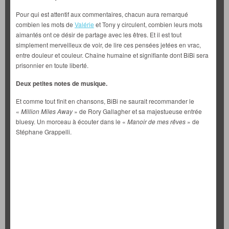
Pour qui est attentif aux commentaires, chacun aura remarqué
combien les mots de
Valérie
et Tony y circulent, combien leurs mots
aimantés ont ce désir de partage avec les êtres. Et il est tout
simplement merveilleux de voir, de lire ces pensées jetées en vrac,
entre douleur et couleur. Chaîne humaine et signifiante dont BiBi sera
prisonnier en toute liberté.
Deux petites notes de musique.
Et comme tout finit en chansons, BiBi ne saurait recommander le
«
Million Miles Away
» de Rory Gallagher et sa majestueuse entrée
bluesy. Un morceau à écouter dans le «
Manoir de mes rêves
» de
Stéphane Grappelli.