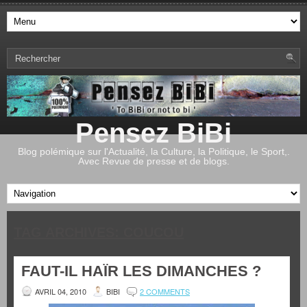
Pensez BiBi
Blog polémique sur l'Actualité, la Culture, la Politique, le Sport,.
Avec Revue de presse et de blogs.
TAG ARCHIVES:
COUCOU
FAUT-IL HAÏR LES DIMANCHES ?
AVRIL 04, 2010
BIBI
2 COMMENTS