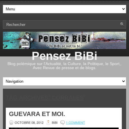
Pensez BiBi
Blog polémique sur l'Actualité, la Culture, la Politique, le Sport,.
Avec Revue de presse et de blogs.
TAG ARCHIVES:
CORRALES
GUEVARA ET MOI.
OCTOBRE 08, 2012
BIBI
1 COMMENT