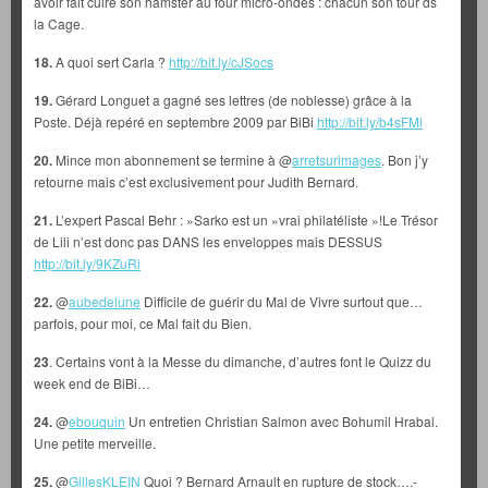
avoir fait cuire son hamster au four micro-ondes : chacun son tour ds
la Cage.
18.
A quoi sert Carla ?
http://bit.ly/cJSocs
19.
Gérard Longuet a gagné ses lettres (de noblesse) grâce à la
Poste. Déjà repéré en septembre 2009 par BiBi
http://bit.ly/b4sFMi
20.
Mince mon abonnement se termine à @
arretsurimages
. Bon j’y
retourne mais c’est exclusivement pour Judith Bernard.
21.
L’expert Pascal Behr : »Sarko est un »vrai philatéliste »!Le Trésor
de Lili n’est donc pas DANS les enveloppes mais DESSUS
http://bit.ly/9KZuRi
22.
@
aubedelune
Difficile de guérir du Mal de Vivre surtout que…
parfois, pour moi, ce Mal fait du Bien.
23
. Certains vont à la Messe du dimanche, d’autres font le Quizz du
week end de BiBi…
24.
@
ebouquin
Un entretien Christian Salmon avec Bohumil Hrabal.
Une petite merveille.
25.
@
GillesKLEIN
Quoi ? Bernard Arnault en rupture de stock….-