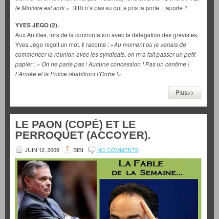
le Ministre est sorti
». BiBi n’a pas su qui a pris la porte. Laporte ?
YVES JEGO (2).
Aux Antilles, lors de la confrontation avec la délégation des grévistes,
Yves Jégo reçoit un mot. Il raconte : «
Au moment où je venais de
commencer la réunion avec les syndicats, on m’a fait passer un petit
papier : « On ne parle pas ! Aucune concession ! Pas un centime !
L’Armée et la Police rétabliront l’Ordre !».
Plus>>
LE PAON (COPÉ) ET LE
PERROQUET (ACCOYER).
JUIN 12, 2009
BIBI
NO COMMENTS