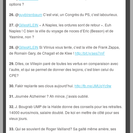
options ?
26.
@
guybirenbaum
C’est vrai, un Congrès du PS, c’est labourieux.
27.
@
GillesKLEIN
« A Naples, les ordures sont de retour ». Euh
Naples ! C bien la ville du voyage de noces d’Eric (Besson) et de
Yasmine, non ?
28.
@
GillesKLEIN
Si Vilnius vous tente, c’est la ville de Frank Zappa,
de Romain Gary, de Chagall et de Klee !
http://bit.ly/aes7mF
29.
Dites, ce Villepin paré de toutes les vertus en comparaison avec
l’autre, et qui se permet de donner des leçons, c’est bien celui du
CPE?
30.
Fakir replante ses clous aujourd’hui.
http://fb.me/JMUqYc9w
31.
Journée Alzheimer ? Ah mince, j’avais oublié.
32.
J. Bougrab UMP de la Halde donne des conseils pour les retraites.
14000 euros/mois, salaire doublé. De koi en mettre de côté pour ses
vieux jours.
33.
Qui se souvient de Roger Vailland? Sa gaité même amère, ses