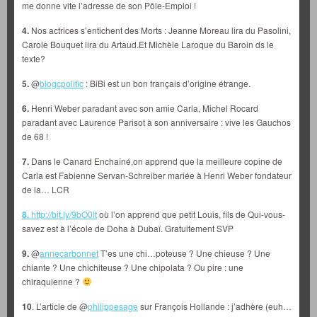
me donne vite l’adresse de son Pôle-Emploi !
4.
Nos actrices s’entichent des Morts : Jeanne Moreau lira du Pasolini,
Carole Bouquet lira du Artaud.Et Michèle Laroque du Baroin ds le
texte?
5.
@
blogcpolitic
: BiBi est un bon français d’origine étrange.
6.
Henri Weber paradant avec son amie Carla, Michel Rocard
paradant avec Laurence Parisot à son anniversaire : vive les Gauchos
de 68 !
7.
Dans le Canard Enchaîné,on apprend que la meilleure copine de
Carla est Fabienne Servan-Schreiber mariée à Henri Weber fondateur
de la… LCR
8.
http://bit.ly/9bO0lt
où l’on apprend que petit Louis, fils de Qui-vous-
savez est à l’école de Doha à Dubaï. Gratuitement SVP
9.
@
annecarbonnet
T’es une chi…poteuse ? Une chieuse ? Une
chiante ? Une chichiteuse ? Une chipolata ? Ou pire : une
chiraquienne ?
10
. L’article de @
philippesage
sur François Hollande : j’adhère (euh…