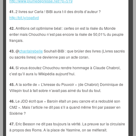
http://www.plumedepresse.net/?p=519
41.
2 livres sur Carla ! BiBi aura t-il des droits d’auteur ?
http://bit.ly/cqa6vd
42.
Arrêtons cet optimisme béat : certes on est la risée du Monde
entier mais Chouchou n’est pas encore la risée de 50,01% du peuple
français.
43.
@
chantalrebelle
Souhait-BiBi : que brûler des livres (Livres sacrés
ou sacrés livres) ne devienne pas un acte coran.
44.
Si vous écoutez Chouchou rendre hommage à Claude Chabrol,
c’est qu’il aura lu Wikipédia aujourd’hui.
45.
A la sortie de « L’Ivresse du Pouvoir » (de Chabrol) Dominique de
Villepin tout à fait sobre n’avait pas aimé du tout du tout.
46.
Le JDD écrit que « Baroin était un peu cancre et a redoublé son
CM2 ». Mais l’article ne dit pas s’il a quand même fini par passer en
Sixième ?
47.
Eric Besson ne dit pas toujours la vérité. La preuve sur la circulaire
à propos des Roms. A la place de Yasmine, on se méfierait.