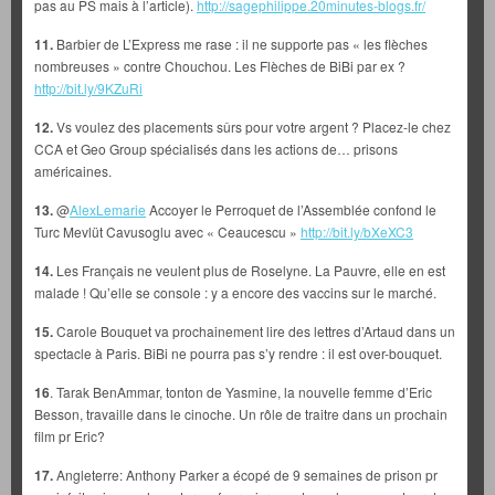
pas au PS mais à l’article).
http://sagephilippe.20minutes-blogs.fr/
11.
Barbier de L’Express me rase : il ne supporte pas « les flèches
nombreuses » contre Chouchou. Les Flèches de BiBi par ex ?
http://bit.ly/9KZuRi
12.
Vs voulez des placements sûrs pour votre argent ? Placez-le chez
CCA et Geo Group spécialisés dans les actions de… prisons
américaines.
13.
@
AlexLemarie
Accoyer le Perroquet de l’Assemblée confond le
Turc Mevlüt Cavusoglu avec « Ceaucescu »
http://bit.ly/bXeXC3
14.
Les Français ne veulent plus de Roselyne. La Pauvre, elle en est
malade ! Qu’elle se console : y a encore des vaccins sur le marché.
15.
Carole Bouquet va prochainement lire des lettres d’Artaud dans un
spectacle à Paris. BiBi ne pourra pas s’y rendre : il est over-bouquet.
16
. Tarak BenAmmar, tonton de Yasmine, la nouvelle femme d’Eric
Besson, travaille dans le cinoche. Un rôle de traitre dans un prochain
film pr Eric?
17.
Angleterre: Anthony Parker a écopé de 9 semaines de prison pr