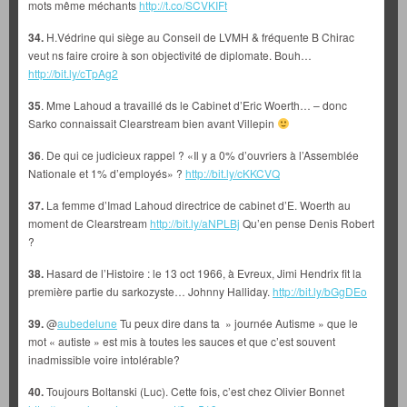
mots même méchants
http://t.co/SCVKIFt
34.
H.Védrine qui siège au Conseil de LVMH & fréquente B Chirac
veut ns faire croire à son objectivité de diplomate. Bouh…
http://bit.ly/cTpAg2
35
. Mme Lahoud a travaillé ds le Cabinet d’Eric Woerth… – donc
Sarko connaissait Clearstream bien avant Villepin
36
. De qui ce judicieux rappel ? «Il y a 0% d’ouvriers à l’Assemblée
Nationale et 1% d’employés» ?
http://bit.ly/cKKCVQ
37.
La femme d’Imad Lahoud directrice de cabinet d’E. Woerth au
moment de Clearstream
http://bit.ly/aNPLBj
Qu’en pense Denis Robert
?
38.
Hasard de l’Histoire : le 13 oct 1966, à Evreux, Jimi Hendrix fit la
première partie du sarkozyste… Johnny Halliday.
http://bit.ly/bGgDEo
39.
@
aubedelune
Tu peux dire dans ta » journée Autisme » que le
mot « autiste » est mis à toutes les sauces et que c’est souvent
inadmissible voire intolérable?
40.
Toujours Boltanski (Luc). Cette fois, c’est chez Olivier Bonnet