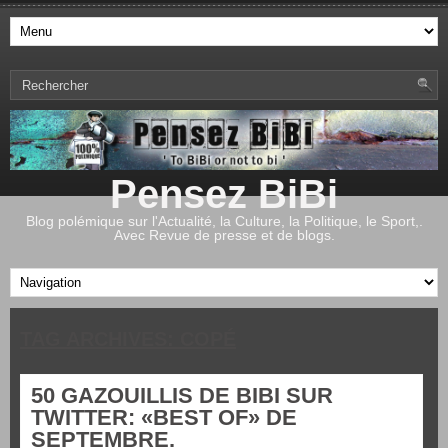
Pensez BiBi
Blog polémique sur l'Actualité, la Culture, la Politique, le Sport,.
Avec Revue de presse et de blogs.
TAG ARCHIVES:
COPÉ
50 GAZOUILLIS DE BIBI SUR
TWITTER: «BEST OF» DE
SEPTEMBRE.