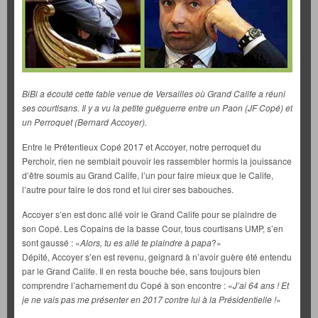
BiBi a écouté cette fable venue de Versailles où Grand Calife a réuni
ses courtisans. Il y a vu la petite guéguerre entre un Paon (JF Copé) et
un Perroquet (Bernard Accoyer).
Entre le Prétentieux Copé 2017 et Accoyer, notre perroquet du
Perchoir, rien ne semblait pouvoir les rassembler hormis la jouissance
d’être soumis au Grand Calife, l’un pour faire mieux que le Calife,
l’autre pour faire le dos rond et lui cirer ses babouches.
Accoyer s’en est donc allé voir le Grand Calife pour se plaindre de
son Copé. Les Copains de la basse Cour, tous courtisans UMP, s’en
sont gaussé : «
Alors, tu es allé te plaindre à papa
?»
Dépité, Accoyer s’en est revenu, geignard à n’avoir guère été entendu
par le Grand Calife. Il en resta bouche bée, sans toujours bien
comprendre l’acharnement du Copé à son encontre : «
J’ai 64 ans ! Et
je ne vais pas me présenter en 2017 contre lui à la Présidentielle !
»