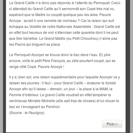
Le Grand Calife n’a donc pas répondu à l’attente du Perroquet. Celui-
ci attendait du Grand Calife qu’il sermonnât son Copé très mal vu,
espérant que le Maître lui coupât quelque peu les ailes. Pauvre
Accoye : aurait-il une cervelle de moineau ? Car la raison qui suit
échappa au Volatile de notre Nationale Assemblée : Grand Calife est
en effet tout heureux de voir s’éterniser cette querelle dont il ne peut
que tirer bénéfice. Le Grand Maître (ou Petit Chouchou) n’aime pas
les Paons qui briguent sa place.
Le Perroquet Accoyer se trouva donc le bec dans l’eau. Et, pire
encore, voilà le petit Père François, au zèle pourtant coupé, qui se
range côté Copé. Pauvre Accoye !
Il y a, bien sûr, une raison supplémentaire pour laquelle Accoyer va y
laisser ses plumes : il faut – pour Grand Calife – écœurer le Soldat
Accoye afin qu’il laisse – demain, un jour – la place à la MAM, la
Femme d’Intérieur. Le grand Calife voudrait en effet tempérer la
venimeuse Ministre Michelle (elle sait trop de choses) et lui clouer le
bec en l’encageant au Perchoir.
(Source :
le Faucigny
).
Plus>>