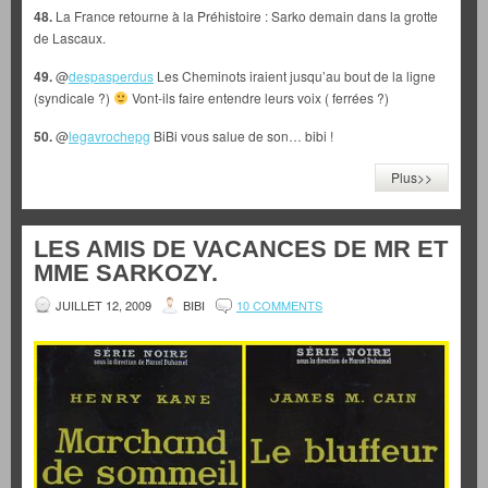
48.
La France retourne à la Préhistoire : Sarko demain dans la grotte
de Lascaux.
49.
@
despasperdus
Les Cheminots iraient jusqu’au bout de la ligne
(syndicale ?)
Vont-ils faire entendre leurs voix ( ferrées ?)
50.
@
legavrochepg
BiBi vous salue de son… bibi !
Plus>>
LES AMIS DE VACANCES DE MR ET
MME SARKOZY.
JUILLET 12, 2009
BIBI
10 COMMENTS