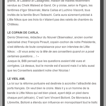
grandi, le
Castello di Castagneto
, maison de maîtres récemment
vendue au Cheik Waleed al-Sand. On y croise, selon le Figaro, les
fantômes d’Igor Stravinski, Maria Callas et Luchino Visconti, tous
invités de la famille Bruni-Tedeschi. Carla aura sûrement précisé à
Little Nikos que ces trois-là n’étaient pas des valets de chambre du
Château.
LE COPAIN DE CARLA.
Denis Olivennes, rédacteur du
Nouvel Observateur
, ancien ouvrier
spécialisé chez François Pinault, copain-cochon de notre Présidente,
s’est défendu de toute complaisance pour son interview de Little
Nikos : «
Si vous aviez vu la tête de ses conseillers quand on a posé
certaines questions… !
»
Jusque-là, BiBi pensait que les questions avaient été vues et
corrigées. Là-dessus, tout le monde est d’accord mais il a fallu aussi
que les Conseillers assistent notre cher Nicolas !
LE VIEIL AMI.
La loi sur la réforme portuaire est destinée à accroître l’attractivité des
ports français. On veut bien le croire. Mais il y a un homme de la
bande à Little Nikos qui est bien placé, ayant déjà un pied dans
chaque port (africain). C’est l’ami Vincent Bolloré. De Monravia à
Libreville, Bolloré a étendu son influence en monopolisant tout le trafic