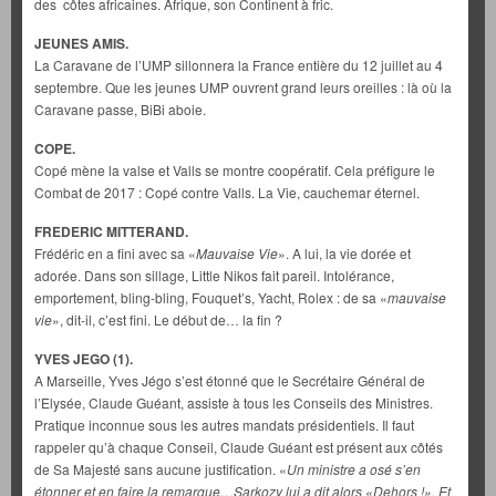
des côtes africaines. Afrique, son Continent à fric.
JEUNES AMIS.
La Caravane de l’UMP sillonnera la France entière du 12 juillet au 4
septembre. Que les jeunes UMP ouvrent grand leurs oreilles : là où la
Caravane passe, BiBi aboie.
COPE.
Copé mène la valse et Valls se montre coopératif. Cela préfigure le
Combat de 2017 : Copé contre Valls. La Vie, cauchemar éternel.
FREDERIC MITTERAND.
Frédéric en a fini avec sa «
Mauvaise Vie
». A lui, la vie dorée et
adorée. Dans son sillage, Little Nikos fait pareil. Intolérance,
emportement, bling-bling, Fouquet’s, Yacht, Rolex : de sa «
mauvaise
vie
», dit-il, c’est fini. Le début de… la fin ?
YVES JEGO (1).
A Marseille, Yves Jégo s’est étonné que le Secrétaire Général de
l’Elysée, Claude Guéant, assiste à tous les Conseils des Ministres.
Pratique inconnue sous les autres mandats présidentiels. Il faut
rappeler qu’à chaque Conseil, Claude Guéant est présent aux côtés
de Sa Majesté sans aucune justification. «
Un ministre a osé s’en
étonner et en faire la remarque…Sarkozy lui a dit alors «Dehors !». Et