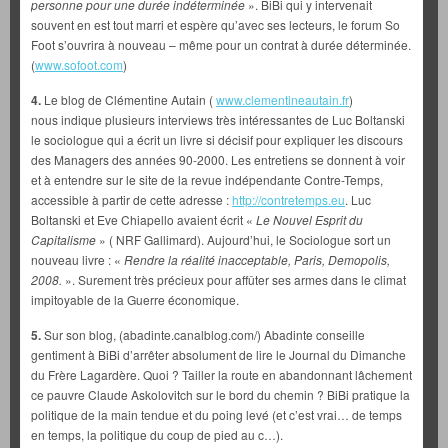
personne pour une durée indéterminée
». BiBi qui y intervenait
souvent en est tout marri et espère qu’avec ses lecteurs, le forum So
Foot s’ouvrira à nouveau – même pour un contrat à durée déterminée.
(
www.sofoot.com
)
4.
Le blog de Clémentine Autain (
www.clementineautain.fr
)
nous indique plusieurs interviews très intéressantes de Luc Boltanski
le sociologue qui a écrit un livre si décisif pour expliquer les discours
des Managers des années 90-2000. Les entretiens se donnent à voir
et à entendre sur le site de la revue indépendante Contre-Temps,
accessible à partir de cette adresse :
http://contretemps.eu
. Luc
Boltanski et Eve Chiapello avaient écrit «
Le Nouvel Esprit du
Capitalisme
» ( NRF Gallimard). Aujourd’hui, le Sociologue sort un
nouveau livre : «
Rendre la réalité inacceptable, Paris, Demopolis,
2008.
». Surement très précieux pour affûter ses armes dans le climat
impitoyable de la Guerre économique.
5.
Sur son blog, (abadinte.canalblog.com/) Abadinte conseille
gentiment à BiBi d’arrêter absolument de lire le Journal du Dimanche
du Frère Lagardère. Quoi ? Tailler la route en abandonnant lâchement
ce pauvre Claude Askolovitch sur le bord du chemin ? BiBi pratique la
politique de la main tendue et du poing levé (et c’est vrai… de temps
en temps, la politique du coup de pied au c…).