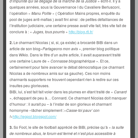
d’impunité qui se dégage de la marche de la Justice
» écrit-il. Il y a
quelques années, sous la Gouvernance I du Cavaliere Berlusconi,
l’opération «
Manu Polite
» ( Opération Mains propres, enquête du
pool de juges anti-mafias ) avait fini ainsi : de petites défaillances de
l’Institution judiciaire, une certaine presse avait vite fait, très vite fait de
conclure à : «
Juges, tous pourris
»
http://blog.rtl.fr/
2.
Le charmant Nicolas ( si, si, ça existe) a brocardé BiBi dans un
article de son blog«
Partageons mon avis
», premier blog politique
dans Wikio. Dans le titre d’un autre article, il avait auparavant traité
une certaine Laure de «
Connasse blogosphérique
». Et ce,
certainement pour faire avancer le débat démocratique (ce charmant
Nicolas a de nombreux amis sur sa gauche). Ces non moins
charmants supporters ne trouvent cependant rien à redire sur ces
insultes peu glorieuses.
BiBi, lui, s’est fait fait voler dans les plumes en étant traité de «
Canard
», échappant de peu à… Connard. Ce charmant Nicolas doit manquer
d’humour : il aurait pu – à l’instar de son glorieux et charmant
homonyme –lâcher simplement :«
Casse-toi pauv’ con
!
»
http://jegpol.blogspot.com/
3.
So Foot, le site de football apprécié de BiBi, précise qu’à «
la suite
de nombreux abus, le forum est fermé et n’est plus accessible à