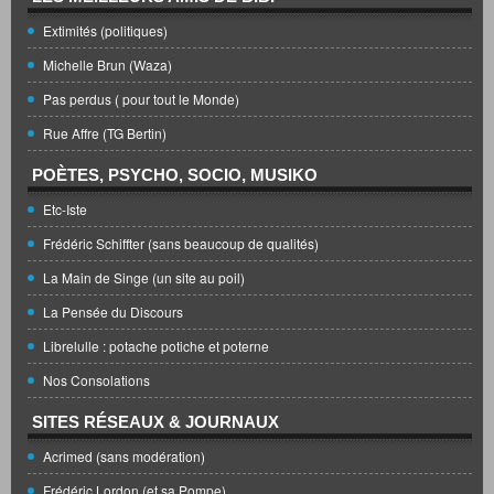
Extimités (politiques)
Michelle Brun (Waza)
Pas perdus ( pour tout le Monde)
Rue Affre (TG Bertin)
POÈTES, PSYCHO, SOCIO, MUSIKO
Etc-Iste
Frédéric Schiffter (sans beaucoup de qualités)
La Main de Singe (un site au poil)
La Pensée du Discours
Librelulle : potache potiche et poterne
Nos Consolations
SITES RÉSEAUX & JOURNAUX
Acrimed (sans modération)
Frédéric Lordon (et sa Pompe)