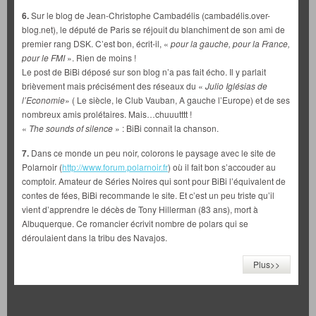
6.
Sur le blog de Jean-Christophe Cambadélis (cambadélis.over-
blog.net), le député de Paris se réjouit du blanchiment de son ami de
premier rang DSK. C’est bon, écrit-il, «
pour la gauche, pour la France,
pour le FMI
». Rien de moins !
Le post de BiBi déposé sur son blog n’a pas fait écho. Il y parlait
brièvement mais précisément des réseaux du «
Julio Iglésias de
l’Economie
» ( Le siècle, le Club Vauban, A gauche l’Europe) et de ses
nombreux amis prolétaires. Mais…chuuutttt !
«
The sounds of silence
» : BiBi connaît la chanson.
7.
Dans ce monde un peu noir, colorons le paysage avec le site de
Polarnoir (
http://www.forum.polarnoir.fr
) où il fait bon s’accouder au
comptoir. Amateur de Séries Noires qui sont pour BiBi l’équivalent de
contes de fées, BiBi recommande le site. Et c’est un peu triste qu’il
vient d’apprendre le décès de Tony Hillerman (83 ans), mort à
Albuquerque. Ce romancier écrivit nombre de polars qui se
déroulaient dans la tribu des Navajos.
Plus>>